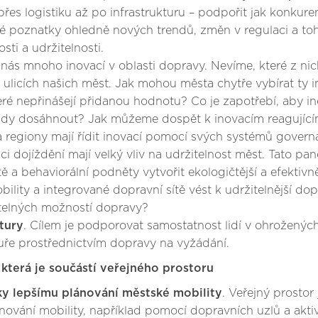
 přes logistiku až po infrastrukturu – podpořit jak konkur
é poznatky ohledně nových trendů, změn v regulaci a toho
sti a udržitelnosti.
nás mnoho inovací v oblasti dopravy. Nevíme, které z nic
 ulicích našich měst. Jak mohou města chytře vybírat ty 
 které nepřinášejí přidanou hodnotu? Co je zapotřebí, aby
 úřady dosáhnout? Jak můžeme dospět k inovacím reagující
a regiony mají řídit inovací pomocí svých systémů govern
i dojíždění mají velký vliv na udržitelnost měst. Tato pa
tě a behaviorální podněty vytvořit ekologičtější a efekti
ity a integrované dopravní sítě vést k udržitelnější dopra
itelných možností dopravy?
ltury
. Cílem je podporovat samostatnost lidí v ohroženýc
tuře prostřednictvím dopravy na vyžádání.
 která je součástí veřejného prostoru
íky lepšímu plánování městské mobility
. Veřejný prostor
lánování mobility, například pomocí dopravních uzlů a ak