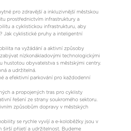
bytné pro zdravější a inkluzivnější městskou
tu prostřednictvím infrastruktury a
itu a cyklistickou infrastrukturu, aby
 Jak cyklistické pruhy a inteligentní
mobilita na vyžádání a aktivní způsoby
t zabývat nízkonákladovými technologickými
kou hustotou obyvatelstva s městskými centry.
ná a udržitelná.
né a efektivní parkování pro každodenní
čných a propojených tras pro cyklisty
ativní řešení ze strany soukromého sektoru.
aktivním způsobům dopravy v městských
obility se rychle vyvíjí a e-koloběžky jsou v
 širší přijetí a udržitelnost. Budeme