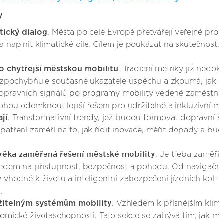
y
tický dialog
. Města po celé Evropě přetvářejí veřejné pro
 naplnit klimatické cíle. Cílem je poukázat na skutečnost
 chytřejší městskou mobilitu
. Tradiční metriky již ne
 zpochybňuje současné ukazatele úspěchu a zkoumá, jak
h dopravních signálů po programy mobility vedené zaměstn
hou odemknout lepší řešení pro udržitelné a inkluzivní m
jí
. Transformativní trendy, jež budou formovat dopravní s
 opatření zaměří na to, jak řídit inovace, měřit dopady a 
lověka zaměřená řešení městské mobility
. Je třeba zaměř
ledem na přístupnost, bezpečnost a pohodu. Od navigační
y vhodné k životu a inteligentní zabezpečení jízdních kol –
.
itelným systémům mobility
. Vzhledem k přísnějším klim
omické životaschopnosti. Tato sekce se zabývá tím, jak 