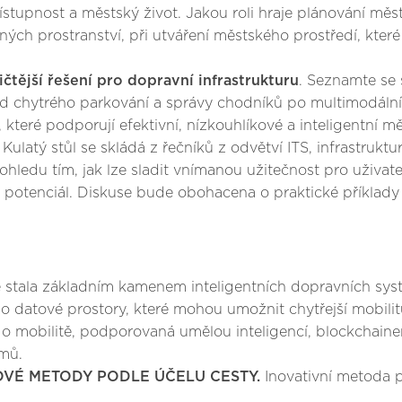
řístupnost a městský život. Jakou roli hraje plánování měst
ných prostranství, při utváření městského prostředí, které
čtější řešení pro dopravní infrastrukturu
. Seznamte se 
Od chytrého parkování a správy chodníků po multimodální i
, které podporují efektivní, nízkouhlíkové a inteligentní 
. Kulatý stůl se skládá z řečníků z odvětví ITS, infrastrukt
hledu tím, jak lze sladit vnímanou užitečnost pro uživate
jeho potenciál. Diskuse bude obohacena o praktické příklad
se stala základním kamenem inteligentních dopravních sy
 po datové prostory, které mohou umožnit chytřejší mobilit
 o mobilitě, podporovaná umělou inteligencí, blockchainem 
émů.
OVÉ METODY PODLE ÚČELU CESTY.
Inovativní metoda 