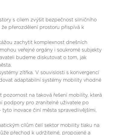
story s cílem zvýšit bezpečnost silničního
, že přerozdělení prostoru přispívá k
dokážou zachytit komplexnost dnešních
 mohou veřejné orgány i soukromé subjekty
avateli budeme diskutovat o tom, jak
ěsta.
ystémy zítřka. V souvislosti s konvergencí
budovat adaptabilní systémy mobility vhodné
it pozornost na taková řešení mobility, která
 podpory pro zranitelné uživatele po
 tyto inovace činí města spravedlivějšími,
atickým cílům čelí sektor mobility tlaku na
může přechod k udržitelné, propojené a