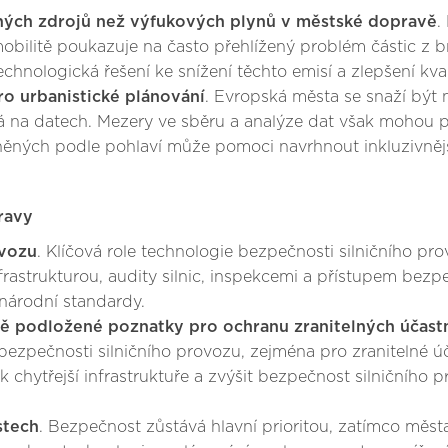
 jiných zdrojů než výfukových plynů v městské dopravě
.
obilitě poukazuje na často přehlížený problém částic z 
echnologická řešení ke snížení těchto emisí a zlepšení kva
o urbanistické plánování
. Evropská města se snaží být n
ená na datech. Mezery ve sběru a analýze dat však mohou 
něných podle pohlaví může pomoci navrhnout inkluzivnější
ravy
ovozu
. Klíčová role technologie bezpečnosti silničního pro
astrukturou, audity silnic, inspekcemi a přístupem bezp
inárodní standardy.
vě podložené poznatky pro ochranu zranitelných účastn
bezpečnosti silničního provozu, zejména pro zranitelné úč
k chytřejší infrastruktuře a zvýšit bezpečnost silničního 
stech
. Bezpečnost zůstává hlavní prioritou, zatímco města