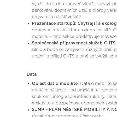
využít prostor a zároveň zlepšit zdraví, p
parkování, dopravních uzlů a tvorby veřej
obyvatel a návštěvníků?
Prezentace startupů: Chytřejší a ekologi
dopravní infrastrukturu a dopravní sítě. 
mobilitu – tato sekce představuje inovace
Společenská připravenost služeb C-ITS
silnic a bude se zabývat z různých úhlů po
urychlilo přijetí C-ITS a plně se využil 
Data
Oblast dat o mobilitě
. Data o mobilitě 
digitální nástroje – od umělé inteligence
soukromí, integrace a infrastruktury. Data
efektivitu a bezpečnost dopravních syst
SUMP – PLÁN MĚSTSKÉ MOBILITY A N
různé druhy dopravy a účely cesty.