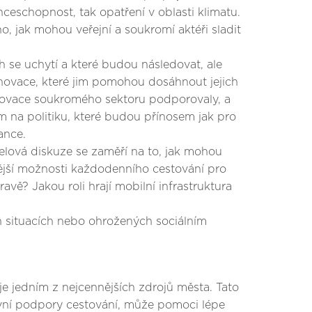
enceschopnost, tak opatření v oblasti klimatu.
, jak mohou veřejní a soukromí aktéři sladit
h se uchytí a které budou následovat, ale
inovace, které jim pomohou dosáhnout jejich
 inovace soukromého sektoru podporovaly, a
m na politiku, které budou přínosem jak pro
ance.
nelová diskuze se zaměří na to, jak mohou
vnější možnosti každodenního cestování pro
vě? Jakou roli hrají mobilní infrastruktura
h situacích nebo ohrožených sociálním
 je jedním z nejcennějších zdrojů města. Tato
tivní podpory cestování, může pomoci lépe