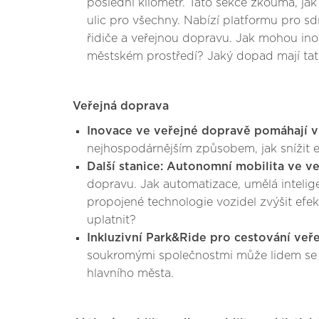
poslední kilometr. Tato sekce zkoumá, ja
ulic pro všechny. Nabízí platformu pro sd
řidiče a veřejnou dopravu. Jak mohou ino
městském prostředí? Jaký dopad mají tato
Veřejná doprava
Inovace ve veřejné dopravě pomáhají v
nejhospodárnějším způsobem, jak snížit 
Další stanice: Autonomní mobilita ve v
dopravu. Jak automatizace, umělá inteli
propojené technologie vozidel zvýšit efe
uplatnit?
Inkluzivní Park&Ride pro cestování ve
soukromými společnostmi může lidem se s
hlavního města.