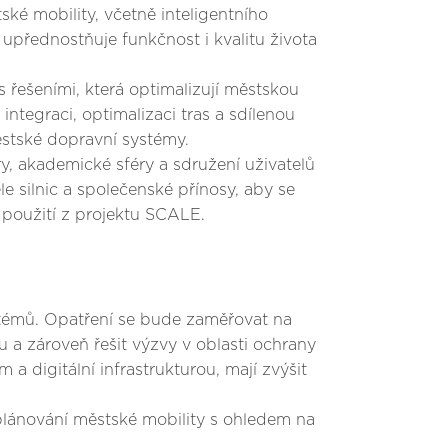
ské mobility, včetně inteligentního
 upřednostňuje funkčnost i kvalitu života
s řešeními, která optimalizují městskou
ntegraci, optimalizaci tras a sdílenou
městské dopravní systémy.
ury, akademické sféry a sdružení uživatelů
le silnic a společenské přínosy, aby se
y použití z projektu SCALE.
stémů. Opatření se bude zaměřovat na
u a zároveň řešit výzvy v oblasti ochrany
a digitální infrastrukturou, mají zvýšit
plánování městské mobility s ohledem na