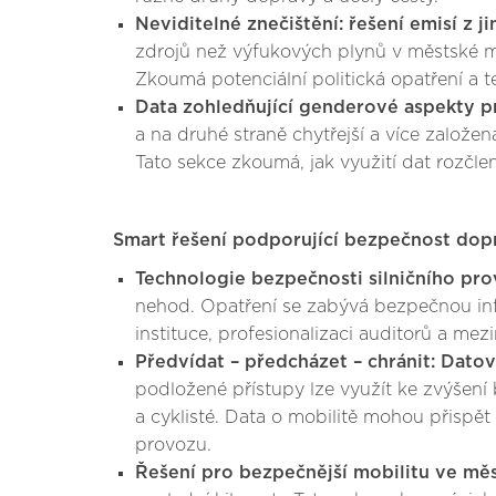
Neviditelné znečištění: řešení emisí z
zdrojů než výfukových plynů v městské m
Zkoumá potenciální politická opatření a t
Data zohledňující genderové aspekty pr
a na druhé straně chytřejší a více založ
Tato sekce zkoumá, jak využití dat rozčle
Smart řešení podporující bezpečnost dop
Technologie bezpečnosti silničního pr
nehod. Opatření se zabývá bezpečnou infr
instituce, profesionalizaci auditorů a mez
Předvídat – předcházet – chránit: Dato
podložené přístupy lze využít ke zvýšení 
a cyklisté. Data o mobilitě mohou přispět 
provozu.
Řešení pro bezpečnější mobilitu ve mě