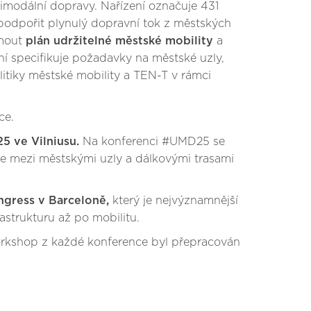
ultimodální dopravy. Nařízení označuje 431
 podpořit plynulý dopravní tok z městských
jmout
plán udržitelné městské mobility
a
ní specifikuje požadavky na městské uzly,
litiky městské mobility a TEN-T v rámci
ce.
5 ve Vilniusu.
Na konferenci #UMD25 se
íle mezi městskými uzly a dálkovými trasami
ngress v Barceloně,
který je nejvýznamnější
astrukturu až po mobilitu.
rkshop z každé konference byl přepracován