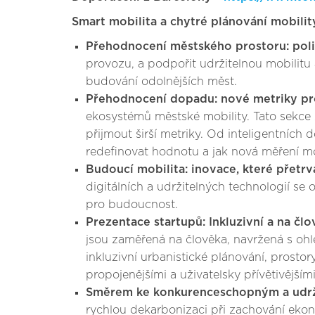
Smart mobilita a chytré plánování mobilit
Přehodnocení městského prostoru: poli
provozu, a podpořit udržitelnou mobilitu a
budování odolnějších měst.
Přehodnocení dopadu: nové metriky pro
ekosystémů městské mobility. Tato sekce
přijmout širší metriky. Od inteligentníc
redefinovat hodnotu a jak nová měření mo
Budoucí mobilita: inovace, které přetrva
digitálních a udržitelných technologií se
pro budoucnost.
Prezentace startupů: Inkluzivní a na č
jsou zaměřená na člověka, navržená s oh
inkluzivní urbanistické plánování, prostor
propojenějšími a uživatelsky přívětivějšími
Směrem ke konkurenceschopným a udrž
rychlou dekarbonizaci při zachování ekon