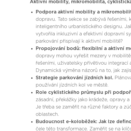
Aktivní mobility, mikromobilita, cyklistic
Podpora aktivní mobility a mikromobil
dopravu. Tato sekce se zabývá řešeními, k
inteligentního urbanistického designu. Ja
vytvořila inkluzivní a efektivní dopravní 
parkování přispívají k aktivní mobilitě?
Propojování bodů: flexibilní a aktivní 
dopravy mohou vyřešit mezery v mobilitě
řešeními, uživatelsky přívětivou integrac
Dynamická výměna názorů na to, jak zajist
Strategie parkování jízdních kol.
Plánov
používání jízdních kol ve městě.
Role cyklistického průmyslu při podpo
zásadní, překážky jako krádeže, opravy a 
Je třeba se zaměřit na různé faktory a 
oblastech.
Budoucnost e-koloběžek: Jak lze defino
čele této transformace. Zaměřit se na klíč