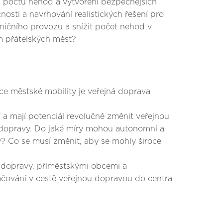
í počtu nehod a vytvoření bezpečnějších
osti a navrhování realistických řešení pro
ničního provozu a snížit počet nehod v
em přátelských měst?
ce městské mobility je veřejná doprava
í a mají potenciál revolučně změnit veřejnou
é dopravy. Do jaké míry mohou autonomní a
y? Co se musí změnit, aby se mohly široce
é dopravy, příměstskými obcemi a
čování v cestě veřejnou dopravou do centra