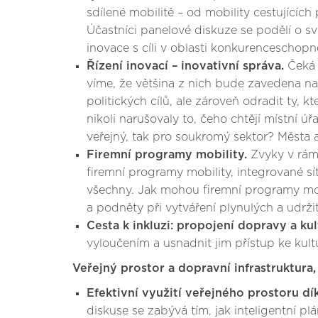
sdílené mobilitě – od mobility cestujících
Účastníci panelové diskuze se podělí o sv
inovace s cíli v oblasti konkurenceschopno
Řízení inovací – inovativní správa.
Čeká 
víme, že většina z nich bude zavedena na
politických cílů, ale zároveň odradit ty,
nikoli narušovaly to, čeho chtějí místní
veřejný, tak pro soukromý sektor? Města 
Firemní programy mobility.
Zvyky v rámc
firemní programy mobility, integrované sí
všechny. Jak mohou firemní programy mobil
a podněty při vytváření plynulých a udrž
Cesta k inkluzi: propojení dopravy a ku
vyloučením a usnadnit jim přístup ke kul
Veřejný prostor a dopravní infrastruktura,
Efektivní využití veřejného prostoru d
diskuse se zabývá tím, jak inteligentní p