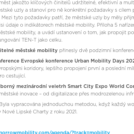
 měst jakožto klíčových činitelů udržitelné, efektivní a m
stské uzly a stanoví pro ně konkrétní požadavky s cílem
T. Mezi tyto požadavky patří, že městské uzly by měly při
 údaje o indikátorech městské mobility. Příloha 5 naříze
stské mobility, a uvádí ustanovení o tom, jak propojit po
ungování TEN-T jako celku.
itelné městské mobility
přinesly dvě podzimní konferen
onference Evropské konference Urban Mobility Days 202
vropskými koridory, lepšího propojení první a poslední m
o cestující.
dborný mezinárodní veletrh Smart City Expo World Co
ěstské inovace – od digitalizace přes modrozelenou infr
. Byla vypracována jednoduchou metodou, když každý wo
y Nové Lipské Charty z roku 2021.
morrowmobility.com/agenda/?track=mobility