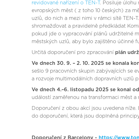
revidované nařízení o TEN-T
. Posiluje úlohu
evropských měst ( z toho 10 českých) za mě
uzlů, do nich a mezi nimi v rámci sítě TEN-
shromažďovat a pravidelně předkládat Komisi
pokud jde o vypracování plánů udržitelné mě
městských uzlů, aby bylo zajištěno účinné f
Určitá doporučení pro zpracování
plán udrž
Ve dnech 30. 9. – 2. 10. 2025 se konala k
sešlo 9 pracovních skupin zabývajících se e
a rozvoje multimodálních dopravních uzlů pr
Ve dnech 4.–6. listopadu 2025 se konal o
událostí zaměřenou na transformaci měst a m
Doporučení z obou akcí jsou uvedena níže
do doporučení, která jsou doplněná princip
Doporučení z Barcelony -
https://www.to