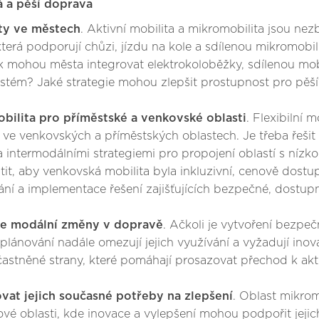
ká a pěší doprava
ity ve městech
. Aktivní mobilita a mikromobilita jsou nez
terá podporují chůzi, jízdu na kole a sdílenou mikromobili
k mohou města integrovat elektrokoloběžky, sdílenou mobil
systém? Jaké strategie mohou zlepšit prostupnost pro pěší?
mobilita pro příměstské a venkovské oblasti
. Flexibilní 
 ve venkovských a příměstských oblastech. Je třeba řeši
í a intermodálními strategiemi pro propojení oblastí s níz
it, aby venkovská mobilita byla inkluzivní, cenově dostup
ání a implementace řešení zajišťujících bezpečné, dostup
ře modální změny v dopravě
. Ačkoli je vytvoření bezpe
plánování nadále omezují jejich využívání a vyžadují inov
zúčastněné strany, které pomáhají prosazovat přechod k 
vat jejich současné potřeby na zlepšení
. Oblast mikrom
ové oblasti, kde inovace a vylepšení mohou podpořit jejich