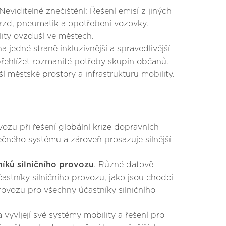
 Neviditelné znečištění: Řešení emisí z jiných
brzd, pneumatik a opotřebení vozovky.
lity ovzduší ve městech.
a jedné straně inkluzivnější a spravedlivější
přehlížet rozmanité potřeby skupin občanů.
 městské prostory a infrastrukturu mobility.
vozu při řešení globální krize dopravních
ečného systému a zároveň prosazuje silnější
íků silničního provozu
. Různé datově
astníky silničního provozu, jako jsou chodci
provozu pro všechny účastníky silničního
 vyvíjejí své systémy mobility a řešení pro