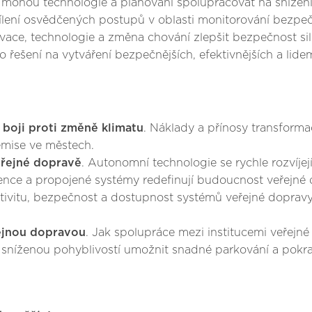
k mohou technologie a plánování spolupracovat na snížen
ílení osvědčených postupů v oblasti monitorování bezpečn
vace, technologie a změna chování zlepšit bezpečnost sil
 řešení na vytváření bezpečnějších, efektivnějších a lid
 boji proti změně klimatu
. Náklady a přínosy transforma
emise ve městech.
eřejné dopravě
. Autonomní technologie se rychle rozvíjej
gence a propojené systémy redefinují budoucnost veřejn
ktivitu, bezpečnost a dostupnost systémů veřejné doprav
řejnou dopravou
. Jak spolupráce mezi institucemi veřejn
níženou pohyblivostí umožnit snadné parkování a pokra