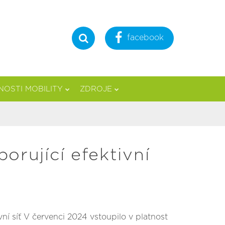
facebook
Hledat
OSTI MOBILITY
ZDROJE
rující efektivní
ní síť V červenci 2024 vstoupilo v platnost