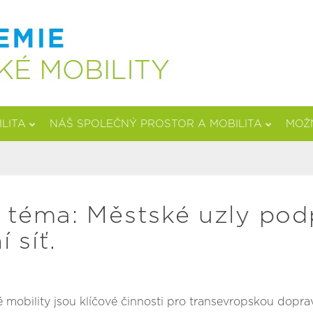
ILITA
NÁŠ SPOLEČNÝ PROSTOR A MOBILITA
MOŽN
éma: Městské uzly podpo
 síť.
 mobility jsou klíčové činnosti pro transevropskou doprav