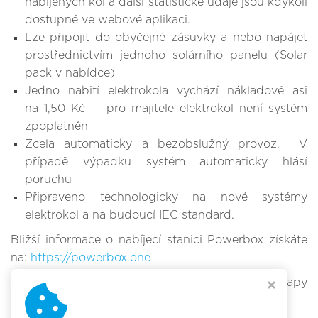
nabíjených kol a další statistické údaje jsou kdykoli
dostupné ve webové aplikaci.
Lze připojit do obyčejné zásuvky a nebo napájet
prostřednictvím jednoho solárního panelu (Solar
pack v nabídce)
Jedno nabití elektrokola vychází nákladově asi
na 1,50 Kč - pro majitele elektrokol není systém
zpoplatněn
Zcela automaticky a bezobslužný provoz, V
případě výpadku systém automaticky hlásí
poruchu
Připraveno technologicky na nové systémy
elektrokol a na budoucí IEC standard.
Bližší informace o nabíjecí stanici Powerbox získáte
na:
https://powerbox.one
Mapa nabíjeích stanic:
www.powerbox.bike
(Mapy
Google)