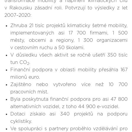
transformace mobility a naplnění klimatických cílů
v Rakousku zásadní roli. Potvrzují to výsledky z let
2007–2020:
Zhruba 21 tisíc projektů klimaticky šetrné mobility,
implementovaných asi 17 700 firmami, 1 500
městy, obcemi a regiony, 1 300 organizacemi
v cestovním ruchu a 50 školami.
V důsledku všech aktivit se ročně ušetří 350 tisíc
tun CO
.
2
Finanční podpora v oblasti mobility přesáhla 167
milionů euro.
Zajištěno nebo vytvořeno více než 10 700
pracovních míst.
Byla poskytnuta finanční podpora pro asi 47 800
alternativních vozidel, z toho 44 900 e-vozidel.
Dotaci získalo asi 340 projektů na podporu
cyklistiky.
Ve spolupráci s partnery proběhlo vzdělávání pro