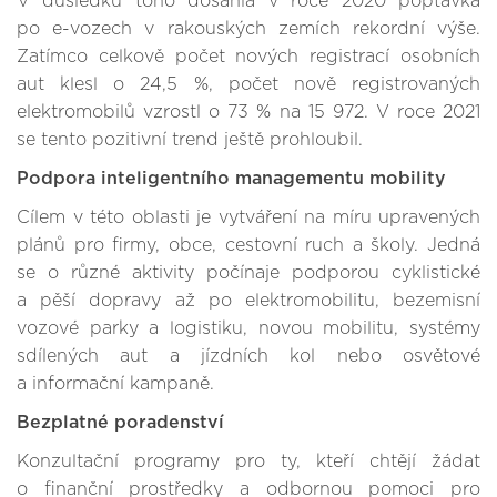
V důsledku toho dosáhla v roce 2020 poptávka
po e-vozech v rakouských zemích rekordní výše.
Zatímco celkově počet nových registrací osobních
aut klesl o 24,5 %, počet nově registrovaných
elektromobilů vzrostl o 73 % na 15 972. V roce 2021
se tento pozitivní trend ještě prohloubil.
Podpora inteligentního managementu mobility
Cílem v této oblasti je vytváření na míru upravených
plánů pro firmy, obce, cestovní ruch a školy. Jedná
se o různé aktivity počínaje podporou cyklistické
a pěší dopravy až po elektromobilitu, bezemisní
vozové parky a logistiku, novou mobilitu, systémy
sdílených aut a jízdních kol nebo osvětové
a informační kampaně.
Bezplatné poradenství
Konzultační programy pro ty, kteří chtějí žádat
o finanční prostředky a odbornou pomoci pro