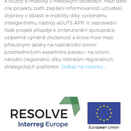
a služby e-mobility v městských oblastech. Mezi další
cíle projektu patří zlepšení informovanosti uživatelů
dopravy v oblasti e-mobility díky vyvíjenému
inteligentnímu nástroji eGUTS APP. V neposlední
řadě projekt přispěje k zintenzivnění spolupráce,
vzájemné výměně zkušeností a know-how mezi
příslušnými aktéry na nadnárodní úrovni
prostřednictvím expertního panelu i na úrovni
národní (regionální) díky mítinkům regionálních
strategických platforem.
Odkaz na novinku...