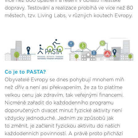
více než 800 opatření a řešení v oblasti městské
dopravy. Testování a realizace probíhá ve více než 80
městech, tzv. Living Labs, v různých koutech Evropy.
Co je to PASTA?
Obyvatelé Evropy se dnes pohybují mnohem míň
než dřív a není asi překvapením, že za to platíme
velkou cenu jak zdravím, tak veřejnými financemi.
Nicméně zařadit do každodenního programu
doporučených dvacet minut fyzické aktivity není
vždycky jednoduché. Jedním ze způsobů jak
to změnit, je začlenit fyzickou aktivitu do našich
každodenních povinností. A právě proto přichází