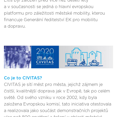
Eltis byl založen před více než deseti lety
a v současnosti se jedná o hlavní evropskou
platformu pro záležitosti městské mobility, kterou
financuje Generální ředitelství EK pro mobilitu
a dopravu.
Co je to CIVITAS?
CIVITAS je sítí měst pro města, jejichž zájmem je
čistší, kvalitnější doprava jak v Evropě, tak po celém
světě. Od svého vzniku v roce 2002, kdy byla
založena Evropskou komisí, tato iniciativa otestovala
a realizovala jako součást demonstračních projektů