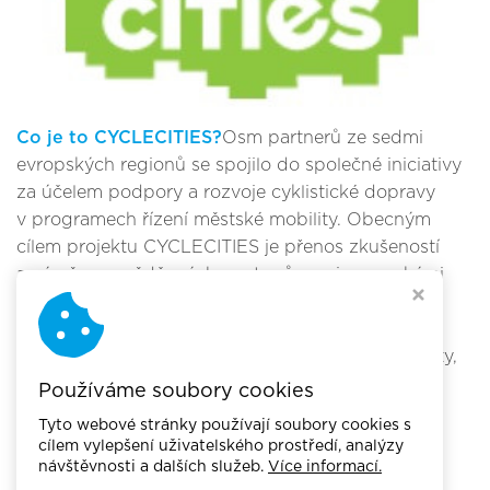
Co je to CYCLECITIES?
Osm partnerů ze sedmi
evropských regionů se spojilo do společné iniciativy
za účelem podpory a rozvoje cyklistické dopravy
v programech řízení městské mobility. Obecným
cílem projektu CYCLECITIES je přenos zkušeností
a výměna osvědčených postupů mezi evropskými
městy. Dalším úkolem projektu je budování
znalostního kapitálu, který pomůže integrovat
cyklodopravu do programů řízení městské mobility,
s cílem zlepšit celkové podmínky pro dopravu
Používáme soubory cookies
a prostředí v evropských městech.
Tyto webové stránky používají soubory cookies s
cílem vylepšení uživatelského prostředí, analýzy
návštěvnosti a dalších služeb.
Více informací.