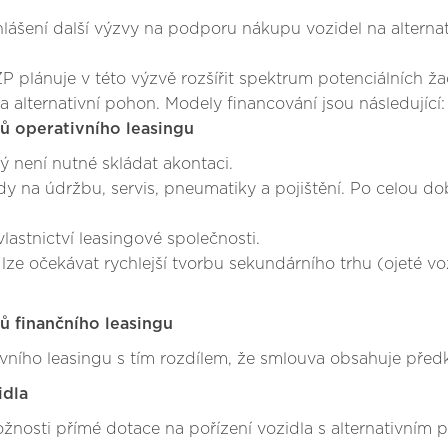
ášení další výzvy na podporu nákupu vozidel na alternati
P plánuje v této výzvě rozšířit spektrum potenciálních ža
na alternativní pohon. Modely financování jsou následující:
dů operativního leasingu
 není nutné skládat akontaci.
 na údržbu, servis, pneumatiky a pojištění. Po celou dobu
lastnictví leasingové společnosti.
ze očekávat rychlejší tvorbu sekundárního trhu (ojeté vo
ů finančního leasingu
vního leasingu s tím rozdílem, že smlouva obsahuje před
idla
žnosti přímé dotace na pořízení vozidla s alternativním 