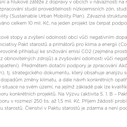
misní a hlukové zátěže z dopravy v obcích v návaznosti n
acování studií proveditelnosti nízkoemisních zón, studií
lity (Sustainable Urban Mobility Plan). Závazná struktura
o celkem 10 mil. Kč, na jeden projekt lze čerpat podporu 
hlíkové stopy a zvýšení odolnosti obcí vůči negativním d
iciativy Pakt starostů a primátorů pro klima a energii (C
obrovolně přihlašují ke snižování emisí CO2 (zejména pros
e z obnovitelných zdrojů) a zvyšování odolnosti vůči ne
patření). Předmětem dotační podpory je zpracování Akční
n), tj. strategického dokumentu, který obsahuje analýzu
 dopadům změny klimatu, a dále návrh konkrétních opatření
ituace na svém území, na jejímž základě pak lze kvalifikov
ru konkrétních projektů. Na Výzvu (aktivita 5. 1. B – Pak
poru v rozmezí 250 tis. až 1,5 mil. Kč. Příjem žádostí prob
tu starostů. Členství v Paktu starostů je zdarma a není 