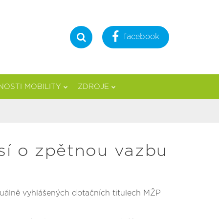
facebook
Hledat
OSTI MOBILITY
ZDROJE
osí o zpětnou vazbu
uálně vyhlášených dotačních titulech MŽP