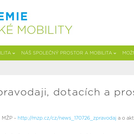
ILITA
NÁŠ SPOLEČNÝ PROSTOR A MOBILITA
MOŽN
ravodaji, dotacích a pr
i MŽP -
http://mzp.cz/cz/news_170726_zpravodaj
a o akt