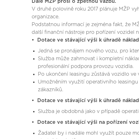
Dále MŽP prosí o zpětnou vazbu.
V druhé polovině roku 2017 plánuje MŽP vyhl
organizace.
Podstatnou informací je zejména fakt, že MŽ
další finanční nástroje pro pořízení vozidel 
• Dotace ve stávající výši k úhradě nákla
Jedná se pronájem nového vozu, pro který
Služba může zahrnovat i kompletní náklady
profesionální podpora provozu vozidla.
Po ukončení leasingu zůstává vozidlo ve v
Umožněním využití operativního leasingu l
zákazníků.
• Dotace ve stávající výši k úhradě náklad
Služba je obdobná jako v případě operati
• Dotace ve stávající výši na pořízení voz
Žadatel by i nadále mohl využít pouze mo