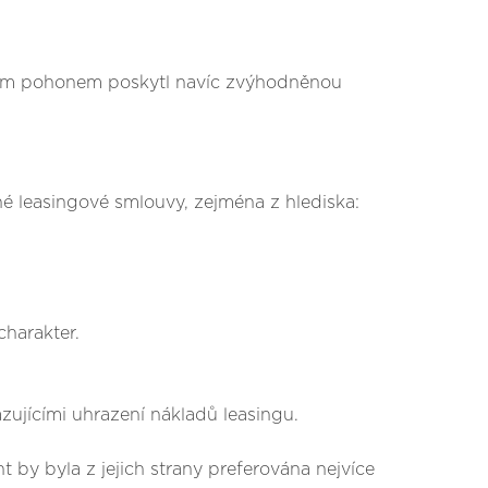
ivním pohonem poskytl navíc zvýhodněnou
é leasingové smlouvy, zejména z hlediska:
charakter.
ujícími uhrazení nákladů leasingu.
t by byla z jejich strany preferována nejvíce