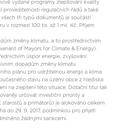
a nově vydané programy zlepšování kvality
 proveditelnosti regulačních řádů a také
 všech tři typů dokumentů je součástí
v rozmezí 100 tis. až 1 mil. Kč. Příjem
opadům změny klimatu, a to prostřednictvím
ovenant of Mayors for Climate & Energy).
třednictvím úspor energie, zvyšování
gativním dopadům změny klimatu
ho plánu pro udržitelnou energii a klima
 současného stavu na území obce z hlediska
 na zlepšení této situace. Dotační titul tak
aněji určovat investiční priority a
t starostů a primátorů) je alokováno celkem
íhá do 29. 9. 2017, podmínkou pro přijetí
podmíněno žádnými sankcemi.