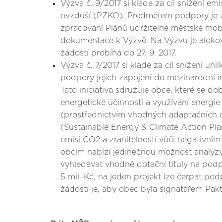
Výzva č. 9/2017 si klade za cíl snížení e
ovzduší (PZKO). Předmětem podpory je zpr
zpracování Plánů udržitelné městské mobi
dokumentace k Výzvě. Na Výzvu je alokován
žádostí probíhá do 27. 9. 2017.
Výzva č. 7/2017 si klade za cíl snížení u
podpory jejich zapojení do mezinárodní in
Tato iniciativa sdružuje obce, které se d
energetické účinnosti a využívání energi
(prostřednictvím vhodných adaptačních o
(Sustainable Energy & Climate Action Pla
emisí CO2 a zranitelností vůči negativním
obcím nabízí jedinečnou možnost analýzy s
vyhledávat vhodné dotační tituly na podpo
5 mil. Kč, na jeden projekt lze čerpat pod
žádosti je, aby obec byla signatářem Pak