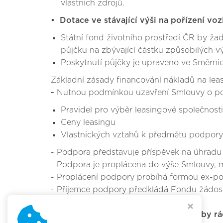
vlastních zdrojů.
• Dotace ve stávající výši na pořízení voz
Státní fond životního prostředí ČR by ža
půjčku na zbývající částku způsobilých v
Poskytnutí půjčky je upraveno ve Směrnic
Základní zásady financování nákladů na leas
-
Nutnou podmínkou uzavření Smlouvy o posk
Pravidel pro výběr leasingové společnosti
Ceny leasingu
Vlastnických vztahů k předmětu podpory
- Podpora představuje příspěvek na úhradu c
- Podpora je proplácena do výše Smlouvy, m
- Proplácení podpory probíhá formou ex-pos
- Příjemce podpory předkládá Fondu žádost 
V této souvislosti MŽP od obcí a krajů
by rá