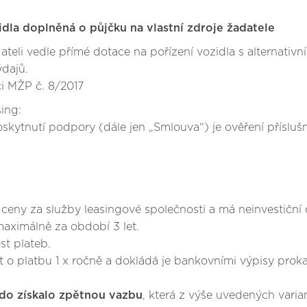
idla doplněná o půjčku na vlastní zdroje žadatele
dateli vedle přímé dotace na pořízení vozidla s alternat
ýdajů.
i MŽP č. 8/2017
ing:
ytnutí podpory (dále jen „Smlouva“) je ověření příslušn
eny za služby leasingové společnosti a má neinvestiční 
aximálně za období 3 let.
t plateb.
o platbu 1 x ročně a dokládá je bankovními výpisy prokaz
do získalo zpětnou vazbu
, která z výše uvedených varian