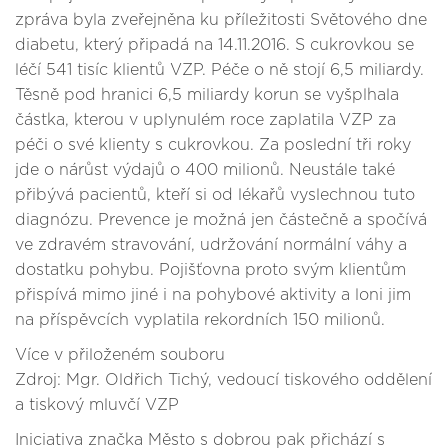
zpráva byla zveřejněna ku příležitosti Světového dne
diabetu, který připadá na 14.11.2016. S cukrovkou se
léčí 541 tisíc klientů VZP. Péče o ně stojí 6,5 miliardy.
Těsně pod hranici 6,5 miliardy korun se vyšplhala
částka, kterou v uplynulém roce zaplatila VZP za
péči o své klienty s cukrovkou. Za poslední tři roky
jde o nárůst výdajů o 400 milionů. Neustále také
přibývá pacientů, kteří si od lékařů vyslechnou tuto
diagnózu. Prevence je možná jen částečně a spočívá
ve zdravém stravování, udržování normální váhy a
dostatku pohybu. Pojišťovna proto svým klientům
přispívá mimo jiné i na pohybové aktivity a loni jim
na příspěvcích vyplatila rekordních 150 milionů.
Více v přiloženém souboru
Zdroj: Mgr. Oldřich Tichý, vedoucí tiskového oddělení
a tiskový mluvčí VZP
Iniciativa značka Město s dobrou pak přichází s