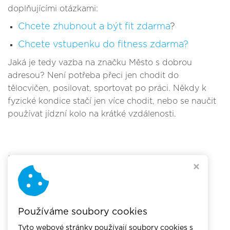
doplňujícími otázkami:
Chcete zhubnout a být fit zdarma
?
Chcete vstupenku do fitness zdarma?
Jaká je tedy vazba na značku Město s dobrou
adresou? Není potřeba přeci jen chodit do
tělocvičen, posilovat, sportovat po práci. Někdy k
fyzické kondice stačí jen více chodit, nebo se naučit
používat jídzní kolo na krátké vzdálenosti.
Ke stažení :
541 tisíc diabetiků stojí ročně 6,5 miliardy
korun.doc
(87 kB)
Používáme soubory cookies
Tyto webové stránky používají soubory cookies s