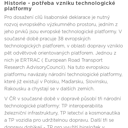
Historie - potřeba vzniku technologické
platformy
Pro dosažení cílů lisabonské deklarace je nutný
rozvoj evropského výzkumného prostoru, jedním z
jeho prvků jsou evropské technologické platformy. V
současné době pracuje 38 evropských
technologických platforem, v oblasti dopravy vzniklo
pět odvětvově orientovaných platforem. Jednou z
nich je ERTRAC ( European Road Transport
Research AdvisoryCouncil). Na tuto evropskou
platformu navázaly národní technologické platformy,
které již existují v Polsku, Maďarsku, Slovinsku,
Rakousku a chystají se v dalších zemích.
V ČR v současné době v dopravě působí tři národní
technologické platformy: TP interoperabilita
železniční infrastruktury, TP letectví a kosmonautika
a TP vozidla pro udržitelnou dopravu. Další tři se
dopravy dotýkají - TP pro využití biosložek v