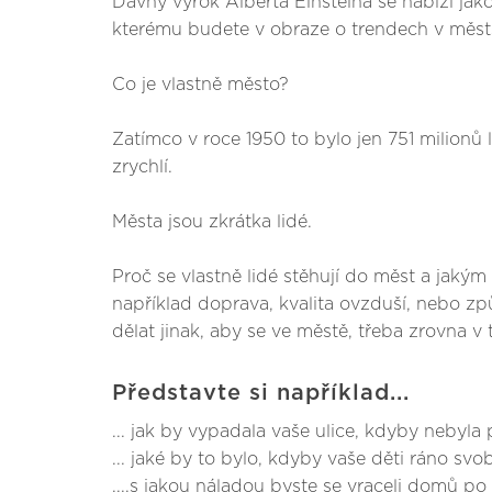
Dávný výrok Alberta Einsteina se nabízí jako
kterému budete v obraze o trendech v městské
Co je vlastně město?
Zatímco v roce 1950 to bylo jen 751 milionů 
zrychlí.
Města jsou zkrátka lidé.
Proč se vlastně lidé stěhují do měst a jaký
například doprava, kvalita ovzduší, nebo z
dělat jinak, aby se ve městě, třeba zrovna v
Představte si například...
... jak by vypadala vaše ulice, kdyby nebyla
... jaké by to bylo, kdyby vaše děti ráno svo
....s jakou náladou byste se vraceli domů p