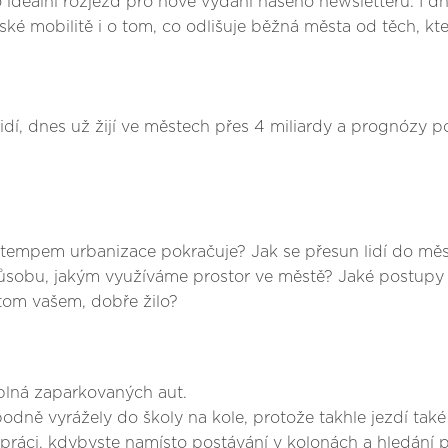
 ideální rozjezd pro nové vydání našeho newsletteru. I dn
 mobilitě i o tom, co odlišuje běžná města od těch, která
lidí, dnes už žijí ve městech přes 4 miliardy a prognózy po
m tempem urbanizace pokračuje? Jak se přesun lidí do měs
působu, jakým využíváme prostor ve městě? Jaké postupy
 tom vašem, dobře žilo?
 plná zaparkovaných aut.
bodně vyrážely do školy na kole, protože takhle jezdí také
o práci, kdybyste namísto postávání v kolonách a hledání