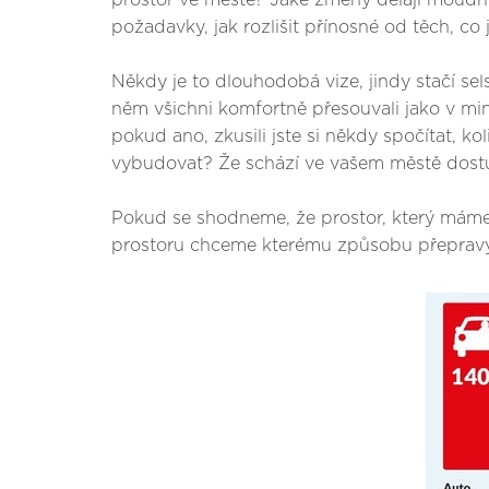
prostor ve městě? Jaké změny dělají moudří 
požadavky, jak rozlišit přínosné od těch, co j
Někdy je to dlouhodobá vize, jindy stačí sels
něm všichni komfortně přesouvali jako v m
pokud ano, zkusili jste si někdy spočítat, k
vybudovat? Že schází ve vašem městě dostu
Pokud se shodneme, že prostor, který máme 
prostoru chceme kterému způsobu přepravy vě