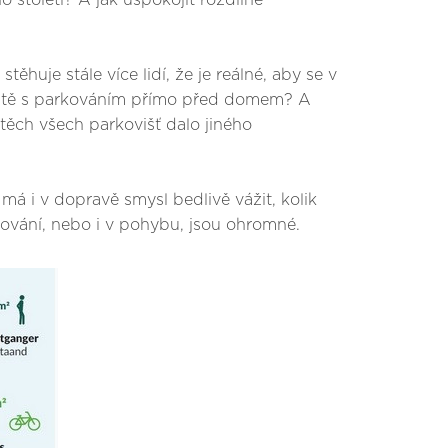
století? A jak uspokojit rozdílné
ěhuje stále více lidí, že je reálné, aby se v
ještě s parkováním přímo před domem? A
 těch všech parkovišť dalo jiného
á i v dopravě smysl bedlivě vážit, kolik
kování, nebo i v pohybu, jsou ohromné.