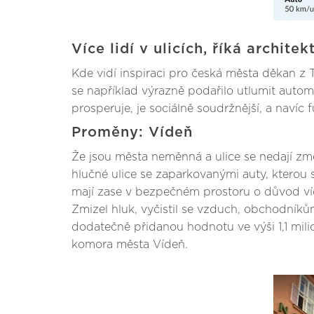
Více lidí v ulicích, říká archit
Kde vidí inspiraci pro česká města děkan 
se například výrazně podařilo utlumit automobi
prosperuje, je sociálně soudržnější, a naví
Proměny: Vídeň
Že jsou města neměnná a ulice se nedají změ
hlučné ulice se zaparkovanými auty, kterou s
mají zase v bezpečném prostoru o důvod víc v
Zmizel hluk, vyčistil se vzduch, obchodník
dodatečně přidanou hodnotu ve výši 1,1 mili
komora města Vídeň.