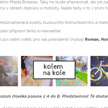
ěsto Mladá Boleslav. Taky ho bude připravovat, ale od z
 změny v oblasti dopravy a mobility. Nejde tedy o to v prv
 předznamenává kvalitu budoucího Komunikačního a mark
vi připravil tento e-newsletter.
 po celém světě, pro vás pravidelně chystají
Roman, Hon
Rozum člověka posune z A do B. Představivost Tě dosta