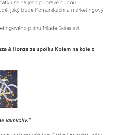
ačátku se na jeho přípravě budou
ní řadě, jaký bude Komunikační a marketingový
etingového plánu Mladé Boleslavi.
za & Honza ze spolku Kolem na kole z
ne kamkoliv."