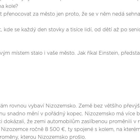
na kole?
dět přenocovat za město jen proto, že se v něm nedá sehna
kde se každý den stovky a tisíce lidí, od dětí až po sen
ovým místem stalo i vaše město. Jak říkal Einstein, předst
vám rovnou vybaví Nizozemsko. Země bez většího převýše
vinu snadno mění v pořádný kopec. Nizozemsko má více bi
ci dokázali, že zemi automobilům zaslíbenou proměnili v r
í Nizozemce ročně 8 500 €, ty spojené s kolem, na kterém
proměny, kterou Nizozemsko prošlo.