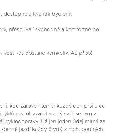
t dostupné a kvalitní bydlení?
iory, přesouvají svobodně a komfortně po
avivost vás dostane kamkoliv. Až příště
ní, kde zároveň téměř každý den prší a od
cyklů než obyvatel a celý svět se tam v
áj cyklodopravy. Už jen jeden údaj mluví za
 denně jezdí každý čtvrtý z nich, pouhých