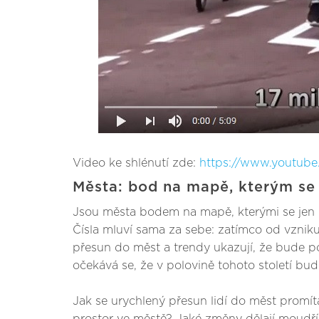
Video ke shlénutí zde:
https://www.youtub
Města: bod na mapě, kterým se p
Jsou města bodem na mapě, kterými se jen proj
Čísla mluví sama za sebe: zatímco od vzniku 
přesun do měst a trendy ukazují, že bude pokr
očekává se, že v polovině tohoto století bude
Jak se urychlený přesun lidí do měst promít