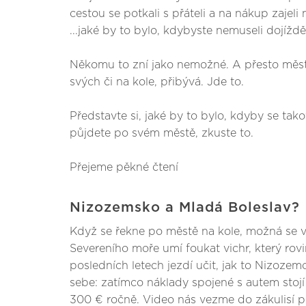
cestou se potkali s přáteli a na nákup zajeli 
...jaké by to bylo, kdybyste nemuseli dojíž
Někomu to zní jako nemožné. A přesto měst, 
svých či na kole, přibývá. Jde to.
Představte si, jaké by to bylo, kdyby se tak
půjdete po svém městě, zkuste to.
Přejeme pěkné čtení
Nizozemsko a Mladá Boleslav?
Když se řekne po městě na kole, možná se 
Severeního moře umí foukat vichr, který ro
posledních letech jezdí učit, jak to Nizozem
sebe: zatímco náklady spojené s autem stoj
300 € ročně. Video nás vezme do zákulisí 