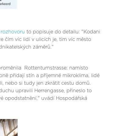
 rozhovoru
to popisuje do detailu: "Kodani
 čím víc lidí v ulicích je, tím víc město
odnikatelských záměrů."
 proměnila Rottenturnstrasse: namísto
ě přidají stín a příjemné mikroklima, lidé
i, nebo si tudy jen zkrátit cestu domů.
uchu upravili Herrengasse, přineslo to
své opodstatnění," uvádí Hospodářská