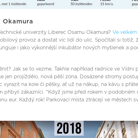
ekt Okamura
z Technické univerzity Liberec Osamu Okamura?
Ve velkém
lový provoz a dostat víc lidí do ulic. Spočítali si totiž, že
c funguje i jako výkonnější inkubátor nových myšlenek a p
nit? Jak se to vezme. Takhle například radnice ve Vídni
e jen projíždělo, nová pěší zóna. Dosázené stromy postupn
yrazit na kole či pěšky, ať už na nákup, na kávu s přátel
ům přibyli zákazníci. "Když jsme před rokem v podobném d
onu eur. Každý rok! Parkovací místa ztrácejí ve městech 