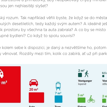
starostové a primátorky, aby neopakovaly chyby minulého 
sou jen nejhlasitěji slyšet?
ký rozum. Tak například věřili byste, že když se do města st
inulých desetiletích, tedy každý svým autem? A ideálně 
olik prostoru by všechna ta auta zabrala? A co by se místo
pné bydlení? Co když to spolu souvisí?
kolem sebe k dispozici, je daný a nezvětšíme ho, potom m
novat. Rozdíly mezi tím, kolik co zabírá, ať už při par