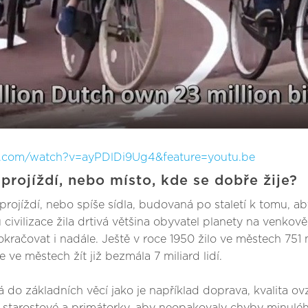
e.com/watch?v=ayPDlDi9Ug4&feature=youtu.be
rojíždí, nebo místo, kde se dobře žije?
íždí, nebo spíše sídla, budovaná po staletí k tomu, aby se 
civilizace žila drtivá většina obyvatel planety na venkově,
ačovat i nadále. Ještě v roce 1950 žilo ve městech 751 mil
 ve městech žít již bezmála 7 miliard lidí.
á do základních věcí jako je například doprava, kvalita 