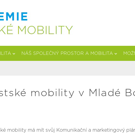
ILITA
NÁŠ SPOLEČNÝ PROSTOR A MOBILITA
MOŽN
stské mobility v Mladé Bo
ké mobility má mít svůj Komunikační a marketingový plán.