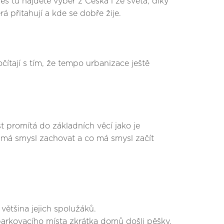
es tu najdete výběr z Česka i ze světa, díky
 přitahují a kde se dobře žije.
čítají s tím, že tempo urbanizace ještě
t promítá do základních věcí jako je
 má smysl zachovat a co má smysl začít
 většina jejich spolužáků.
 parkovacího místa zkrátka domů došli pěšky,