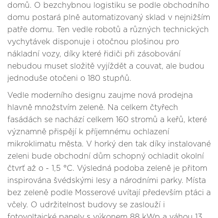
domů. O bezchybnou logistiku se podle obchodního
domu postará plně automatizovaný sklad v nejnižším
patře domu. Ten vedle robotů a různých technických
vychytávek disponuje i otočnou plošinou pro
nákladní vozy, díky které řidiči při zásobování
nebudou muset složitě vyjíždět a couvat, ale budou
jednoduše otočeni o 180 stupňů.
Vedle moderního designu zaujme nová prodejna
hlavně množstvím zeleně. Na celkem čtyřech
fasádách se nachází celkem 160 stromů a keřů, které
významně přispějí k příjemnému ochlazení
mikroklimatu města. V horký den tak díky instalované
zeleni bude obchodní dům schopný ochladit okolní
čtvrť až o - 1,5 °C. Výsledná podoba zeleně je přitom
inspirována švédskými lesy a národními parky. Místa
bez zeleně podle Mosserové uvítají především ptáci a
včely. O udržitelnost budovy se zaslouží i
fotovoltaické panely s výkonem 88 kWp a váhou 13