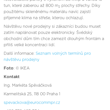
tun, které zaberou až 800 m
plochy střechy. Díky
2
použitému skleněnému materiálu navíc zajistí
příjemné klima na střeše, kterou ochlazují.
Návštěvu nové prodejny si zákazníci budou muset
zatím naplánovat pouze elektronicky. Švédský
obchodní dům tím chce zamezit dlouhým frontám a
příliš velké koncentraci lidí.
Další informace:
Seznam volných termínů pro
návštěvu prodejny
Foto
: © IKEA
Kontakt
Ing. Markéta Spěváčková
Karmelitská 25, 118 00 Praha 1
spevackova@eurocommpr.cz