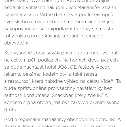
vídeňského Westbahnhofu. Revoluční prodejna
nedaleko věhlasné nákupní ulice Mariahilfer Straße
vznikala v srdci Vídně dva roky a podle zástupců
švédského řetězce nabídne mnohem více než jen
nakupování. Ze sedmipodlažní budovy se má stát
totiž místo pro setkávání, čerpání inspirace a
objevování.
Své vysněné zboží si zákazníci budou moct vybírat
na celkem pěti podlažích. Na horních dvou patrech
se bude nacházet hotel JO&JOE řetězce Accor,
lékárna, pekárna, kadeřnictví a také terasa
s restaurací, která nabídne výhled na celou Vídeň. Ta
bude zpřístupněna pro všechny návštěvníky bez
nutnosti konzumace. Snackbar, který zde IKEA
koncem srpna otevře, má být zároveň prvním svého
druhu.
Podle regionální manažerky obchodního domu IKEA
Austria, Maimuny Mosserové, klade nová prodejna