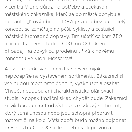
v centru Vídně důraz na potřeby a očekávání
městského zákazníka, který se po městě pohybuje
bez auta. „Nový obchod IKEA je zcela bez aut – celý
koncept se zaměřuje na pěší, cyklisty a cestující
městské hromadné dopravy. Tím ušetří celkem 350
tisíc cest autem a tudíž 1 000 tun CO
, které
2
připadají na obvyklou prodejnu“, říká k novému
konceptu ve Vídni Mosserová.
Absence parkovacích míst se ovšem nijak
nepodepíše na vystaveném sortimentu. Zákazníci si
vše budou moct prohlédnout, vyzkoušet a osahat.
Chybět nebudou ani charakteristická plánovací
studia. Naopak tradiční sklad chybět bude. Zákazníci
si tak budou moct odvézt pouze takový sortiment,
který sami unesou nebo jsou schopni přepravit
metrem či na kole. Větší zboží bude možné objednat
přes službu Click & Collect nebo s dopravou až