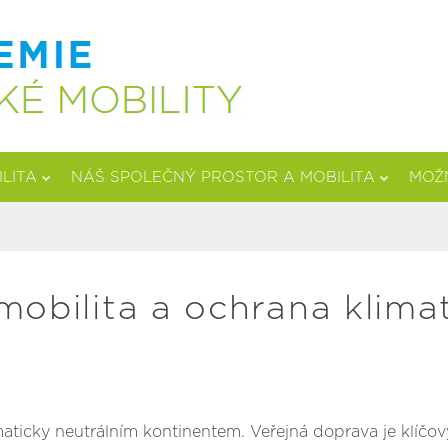
ILITA
NÁŠ SPOLEČNÝ PROSTOR A MOBILITA
MOŽN
mobilita a ochrana klima
aticky neutrálním kontinentem. Veřejná doprava je klíčo