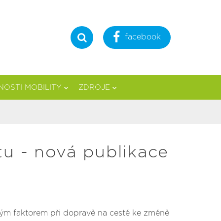
facebook
Hledat
OSTI MOBILITY
ZDROJE
tu - nová publikace
vým faktorem při dopravě na cestě ke změně