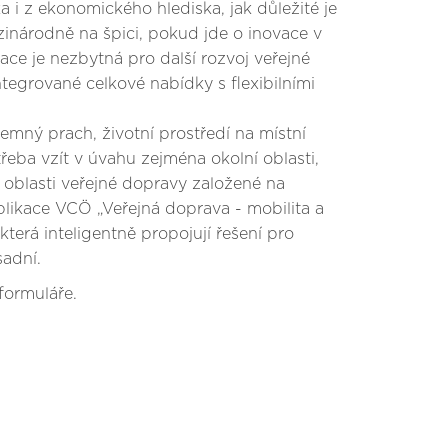
 i z ekonomického hlediska, jak důležité je
národně na špici, pokud jde o inovace v
izace je nezbytná pro další rozvoj veřejné
tegrované celkové nabídky s flexibilními
 jemný prach, životní prostředí na místní
třeba vzít v úvahu zejména okolní oblasti,
v oblasti veřejné dopravy založené na
ublikace VCÖ „Veřejná doprava - mobilita a
terá inteligentně propojují řešení pro
sadní.
formuláře.