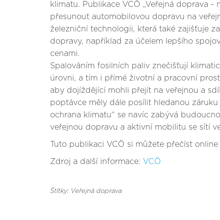
klimatu. Publikace VCÖ „Veřejná doprava - mo
přesunout automobilovou dopravu na veřejn
železniční technologii, která také zajišťuje z
dopravy, například za účelem lepšího spojov
cenami.
Spalováním fosilních paliv znečišťují klimati
úrovni, a tím i přímé životní a pracovní pros
aby dojíždějící mohli přejít na veřejnou a s
poptávce měly dále posílit hledanou záruku 
ochrana klimatu“ se navíc zabývá budoucnost
veřejnou dopravu a aktivní mobilitu se sítí 
Tuto publikaci VCÖ si můžete přečíst onlin
Zdroj a další informace:
VCÖ
Štítky: Veřejná doprava