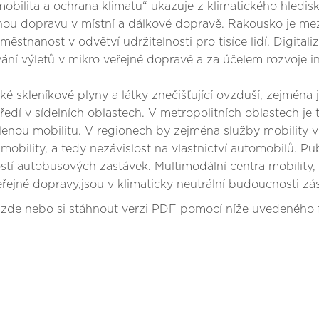
bilita a ochrana klimatu“ ukazuje z klimatického hlediska
ou dopravu v místní a dálkové dopravě. Rakousko je mezi
aměstnanost v odvětví udržitelnosti pro tisíce lidí. Digital
ání výletů v mikro veřejné dopravě a za účelem rozvoje in
cké skleníkové plyny a látky znečišťující ovzduší, zejména
tředí v sídelních oblastech. V metropolitních oblastech je 
dílenou mobilitu. V regionech by zejména služby mobility 
mobility, a tedy nezávislost na vlastnictví automobilů. P
í autobusových zastávek. Multimodální centra mobility, k
veřejné dopravy,jsou v klimaticky neutrální budoucnosti zá
e zde nebo si stáhnout verzi PDF pomocí níže uvedeného 