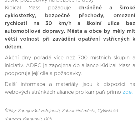
Jasné požadavky na bezpečné trasy
Kidical Mass požaduje
chráněné a široké
cyklostezky, bezpečné přechody, omezení
rychlosti na 30 km/h a školní ulice bez
automobilové dopravy. Města a obce by měly mít
větší volnost při zavádění opatření vstřícných k
dětem.
Akční dny pořádá více než 700 místních skupin a
iniciativ. ADFC je zapojena do aliance Kidical Mass a
podporuje její cíle a požadavky.
Další informace a materiály jsou k dispozici na
webových stránkách aliance pro kampaň přímo
zde.
Štítky: Zapojování veřejnosti
, Zahraniční města
, Cyklistická
doprava
, Kampaně
, Děti