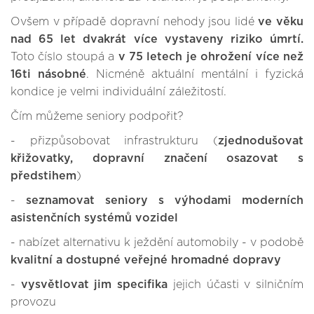
Ovšem v případě dopravní nehody jsou lidé
ve věku
nad 65 let dvakrát více vystaveny riziko úmrtí.
Toto číslo stoupá a
v 75 letech je ohrožení více než
16ti násobné
. Nicméně aktuální mentální i fyzická
kondice je velmi individuální záležitostí.
Čím můžeme seniory podpořit?
- přizpůsobovat infrastrukturu (
zjednodušovat
křižovatky, dopravní značení osazovat s
předstihem
)
-
seznamovat seniory s výhodami moderních
asistenčních systémů vozidel
- nabízet alternativu k ježdění automobily - v podobě
kvalitní a dostupné veřejné hromadné dopravy
-
vysvětlovat jim specifika
jejich účasti v silničním
provozu