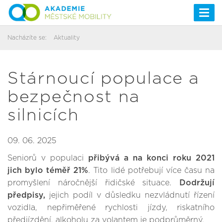
Togg
navi
Nacházíte se:
Aktuality
Stárnoucí populace a
bezpečnost na
silnicích
09. 06. 2025
Seniorů v populaci
přibývá a na konci roku 2021
jich bylo téměř 21%
. Tito lidé potřebují více času na
promyšlení náročnější řidičské situace.
Dodržují
předpisy,
jejich podíl v důsledku nezvládnutí řízení
vozidla, nepřiměřené rychlosti jízdy, riskatního
předjízdění, alkoholu za volantem je podprůměrný.