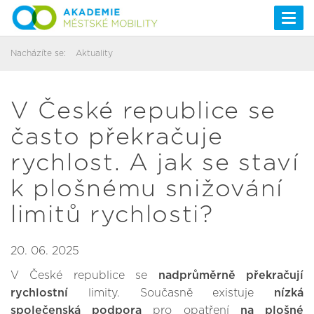
Togg
navi
Nacházíte se:
Aktuality
V České republice se
často překračuje
rychlost. A jak se staví
k plošnému snižování
limitů rychlosti?
20. 06. 2025
V České republice se
nadprůměrně překračují
rychlostní
limity. Současně existuje
nízká
společenská podpora
pro opatření
na plošné