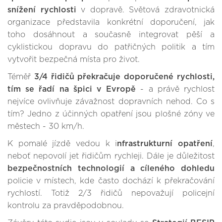
snížení rychlosti
v dopravě. Světová zdravotnická
organizace představila konkrétní doporučení, jak
toho dosáhnout a současně integrovat pěší a
cyklistickou dopravu do patřičných politik a tím
vytvořit bezpečná místa pro život.
Téměř
3/4 řidičů překračuje doporučené rychlosti,
tím se řadí na špici v Evropě
- a právě rychlost
nejvíce ovlivňuje závažnost dopravních nehod. Co s
tím? Jedno z účinných opatření jsou plošné zóny ve
městech - 30 km/h.
K pomalé jízdě vedou k i
nfrastrukturní opatření
,
neboť nepovolí jet řidičům rychleji. Dále je důležitost
bezpečnostních technologií a cíleného dohledu
policie v místech, kde často dochází k překračování
rychlostí. Totiž 2/3 řidičů nepovažují policejní
kontrolu za pravděpodobnou.