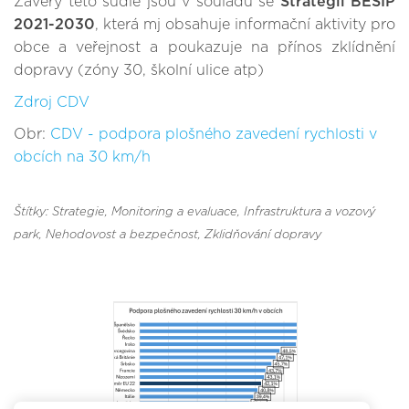
Závěry této sudie jsou v souladu se
Strategií BESIP
2021-2030
, která mj obsahuje informační aktivity pro
obce a veřejnost a poukazuje na přínos zklídnění
dopravy (zóny 30, školní ulice atp)
Zdroj CDV
Obr:
CDV - podpora plošného zavedení rychlosti v
obcích na 30 km/h
Štítky: Strategie
, Monitoring a evaluace
, Infrastruktura a vozový
park
, Nehodovost a bezpečnost
, Zklidňování dopravy