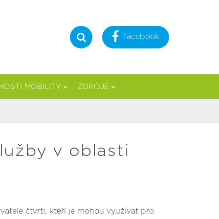
facebook
Hledat
OSTI MOBILITY
ZDROJE
užby v oblasti
tele čtvrti, kteří je mohou využívat pro