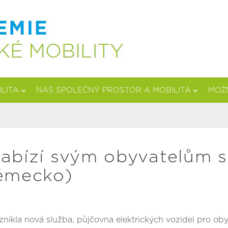
ILITA
NÁŠ SPOLEČNÝ PROSTOR A MOBILITA
MOŽN
abízí svým obyvatelům sl
Německo)
ikla nová služba, půjčovna elektrických vozidel pro obyva