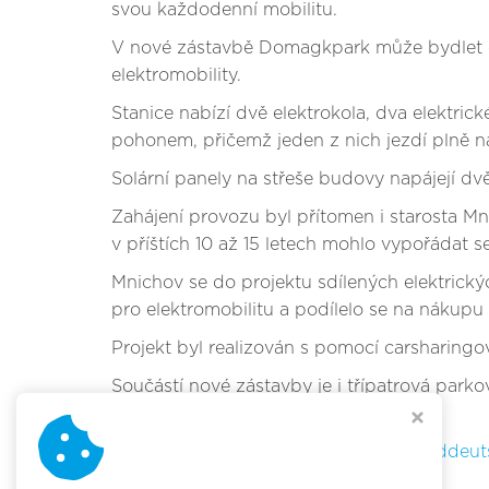
svou každodenní mobilitu.
V nové zástavbě Domagkpark může bydlet cca 4
elektromobility.
Stanice nabízí dvě elektrokola, dva elektri
pohonem, přičemž jeden z nich jezdí plně na
Solární panely na střeše budovy napájejí dvě
Zahájení provozu byl přítomen i starosta Mn
v příštích 10 až 15 letech mohlo vypořádat s
Mnichov se do projektu sdílených elektrick
pro elektromobilitu a podílelo se na nákupu 
Projekt byl realizován s pomocí carsharingo
Součástí nové zástavby je i třípatrová parko
měsíčně.
Podrobné informace naleznete na
sueddeut