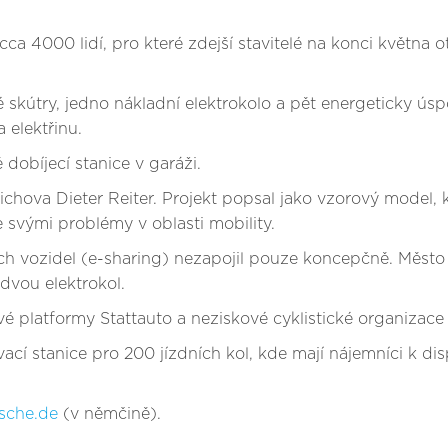
000 lidí, pro které zdejší stavitelé na konci května otevř
cké skútry, jedno nákladní elektrokolo a pět energeticky 
 elektřinu.
 dobíjecí stanice v garáži.
ichova Dieter Reiter. Projekt popsal jako vzorový model, 
e svými problémy v oblasti mobility.
ých vozidel (e-sharing) nezapojil pouze koncepčně. Měst
dvou elektrokol.
vé platformy Stattauto a neziskové cyklistické organizac
vací stanice pro 200 jízdních kol, kde mají nájemníci k di
sche.de
(v němčině).