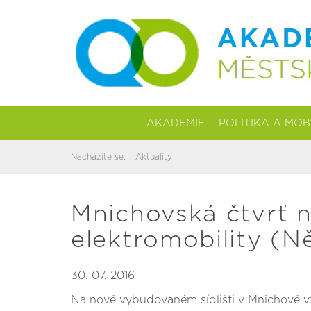
AKADEMIE
POLITIKA A MOB
Nacházíte se:
Aktuality
Mnichovská čtvrť n
elektromobility (
30. 07. 2016
Na nově vybudovaném sídlišti v Mnichově vzn