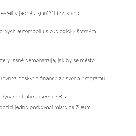
eli v jedné z garáží i tzv. stanici
úsporných automobilů s ekologicky šetrným
který jasně demonstruje, jak by se město
o rovněž poskytlo finance ze svého programu
e Dynamo Fahrradservice Biss.
spozici jedno parkovací místo za 3 eura