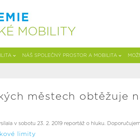
ILITA
NÁŠ SPOLEČNÝ PROSTOR A MOBILITA
MOŽN
velkých městech obtěžuje 
sílala v sobotu 23. 2. 2019 reportáž o hluku. Doporučuje
kové limity