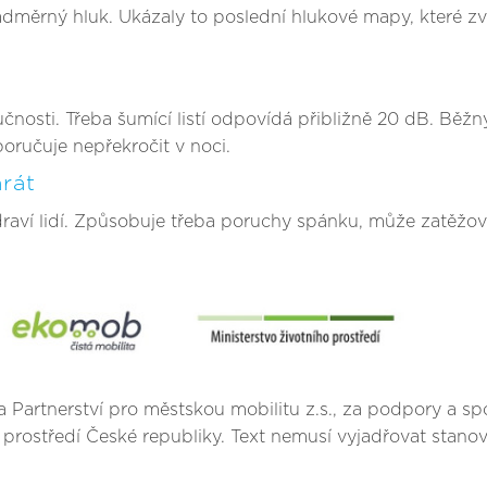
adměrný hluk. Ukázaly to poslední hlukové mapy, které zve
lučnosti. Třeba šumící listí odpovídá přibližně 20 dB. Běž
oručuje nepřekročit v noci.
rát
aví lidí. Způsobuje třeba poruchy spánku, může zatěžovat
 a Partnerství pro městskou mobilitu z.s., za podpory a sp
 prostředí České republiky. Text nemusí vyjadřovat stano