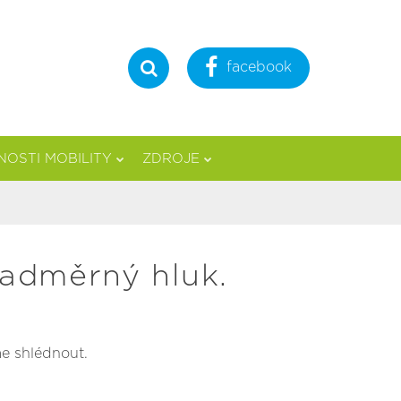
facebook
Hledat
OSTI MOBILITY
ZDROJE
nadměrný hluk.
me shlédnout.