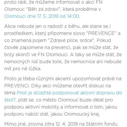
proto rádi, že můžeme informovat o akci FN
Olomouc "Běh za zdraví", která proběhne v
Olomouci dne 17. 5. 2019 od 14:00
.
Akce nebude jen o radosti z běhu, ale stane se i
prostředkem, který připomene slovo "PREVENCE" a
co znamená pojem "Zdravé plíce, srdce". Pokud
člověk zapomene na prevenci, pak se může stát, že
brzy skončí ve FN Olomouci. A taky se může stát, že
nemocných lidí bude tolik, že nemocnice ani nebude
mít pro ně lůžka.
Proto je třeba různými akcemi upozorňovat právě na
PREVENCI. Díky akci můžeme otevřít diskusi na
téma
Proč je důležité podporovat aktivní dopravu do
škol?
, ptát se, co město Olomouc bude dělat pro
podporu aktivní mobility a informovat o tom, jakou
podporu nabízí stát, jakou Olomoucký kraj.
Mimo jiné, zrovna zítra 12. 4. 2019 na Státním fondu