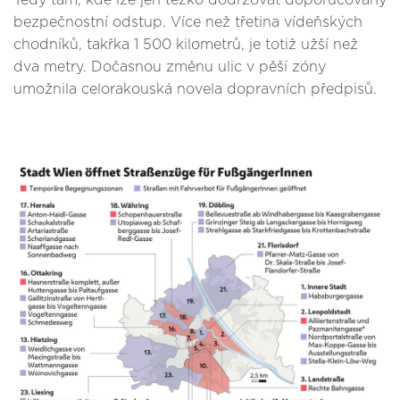
Tedy tam, kde lze jen těžko dodržovat doporučovaný
bezpečnostní odstup. Více než třetina vídeňských
chodníků, takřka 1 500 kilometrů, je totiž užší než
dva metry. Dočasnou změnu ulic v pěší zóny
umožnila celorakouská novela dopravních předpisů.