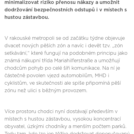
minimalizovat riziko přenosu nákazy a umožnit
dodržování bezpečnostních odstupů i v místech s
hustou zástavbou.
V rakouské metropoli se od začátku týdne objevuje
dvacet nových pěších zón a navíc i devět tzv. „zón
setkávání,“ které fungují na podobném principu jako
známá nákupní třída Mariahilferstraße a umožňují
chodcům pohyb po celé šíři komunikace. Na ní je
částečně povolen vjezd automobilům, MHD i
cyklistům, ve skutečnosti ale spíše připomíná pěší
zónu než ulici s běžným provozem.
Více prostoru chodci nyní dostávají především v
místech s hustou zástavbou, vysokou koncentrací
obyvatel, úzkými chodníky a menším počtem parků.