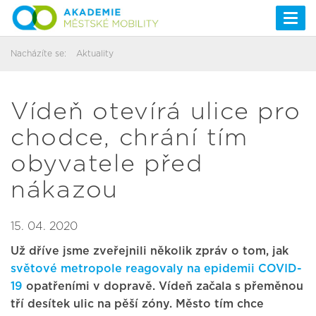
Togg
navi
Nacházíte se:
Aktuality
Vídeň otevírá ulice pro
chodce, chrání tím
obyvatele před
nákazou
15. 04. 2020
Už dříve jsme zveřejnili několik zpráv o tom, jak
světové metropole reagovaly na epidemii COVID-
19
opatřeními v dopravě. Vídeň začala s přeměnou
tří desítek ulic na pěší zóny. Město tím chce