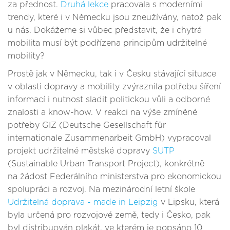
za přednost.
Druhá lekce
pracovala s moderními
trendy, které i v Německu jsou zneužívány, natož pak
u nás. Dokážeme si vůbec představit, že i chytrá
mobilita musí být podřízena principům udržitelné
mobility?
Prostě jak v Německu, tak i v Česku stávající situace
v oblasti dopravy a mobility zvýraznila potřebu šíření
informací i nutnost sladit politickou vůli a odborné
znalosti a know-how. V reakci na výše zmíněné
potřeby GIZ (Deutsche Gesellschaft für
internationale Zusammenarbeit GmbH) vypracoval
projekt udržitelné městské dopravy
SUTP
(Sustainable Urban Transport Project), konkrétně
na žádost Federálního ministerstva pro ekonomickou
spolupráci a rozvoj. Na mezinárodní letní škole
Udržitelná doprava - made in Leipzig
v Lipsku, která
byla určená pro rozvojové země, tedy i Česko, pak
byl distribuován plakát, ve kterém je popsáno 10