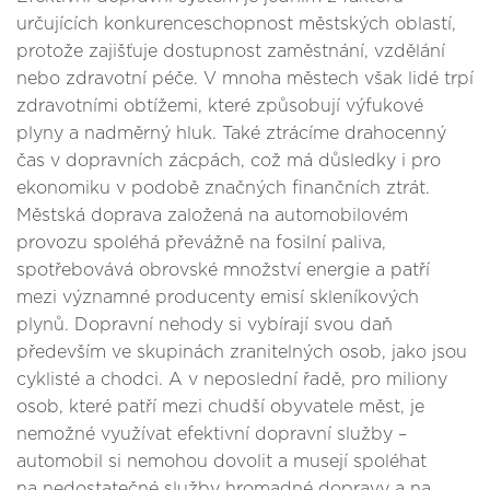
určujících konkurenceschopnost městských oblastí,
protože zajišťuje dostupnost zaměstnání, vzdělání
nebo zdravotní péče. V mnoha městech však lidé trpí
zdravotními obtížemi, které způsobují výfukové
plyny a nadměrný hluk. Také ztrácíme drahocenný
čas v dopravních zácpách, což má důsledky i pro
ekonomiku v podobě značných finančních ztrát.
Městská doprava založená na automobilovém
provozu spoléhá převážně na fosilní paliva,
spotřebovává obrovské množství energie a patří
mezi významné producenty emisí skleníkových
plynů. Dopravní nehody si vybírají svou daň
především ve skupinách zranitelných osob, jako jsou
cyklisté a chodci. A v neposlední řadě, pro miliony
osob, které patří mezi chudší obyvatele měst, je
nemožné využívat efektivní dopravní služby –
automobil si nemohou dovolit a musejí spoléhat
na nedostatečné služby hromadné dopravy a na