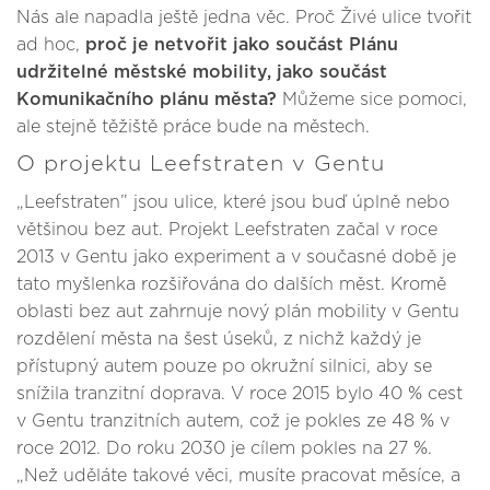
Nás ale napadla ještě jedna věc. Proč Živé ulice tvořit
ad hoc,
proč je netvořit jako součást Plánu
udržitelné městské mobility, jako součást
Komunikačního plánu města?
Můžeme sice pomoci,
ale stejně těžiště práce bude na městech.
O projektu Leefstraten v Gentu
„Leefstraten” jsou ulice, které jsou buď úplně nebo
většinou bez aut. Projekt Leefstraten začal v roce
2013 v Gentu jako experiment a v současné době je
tato myšlenka rozšiřována do dalších měst. Kromě
oblasti bez aut zahrnuje nový plán mobility v Gentu
rozdělení města na šest úseků, z nichž každý je
přístupný autem pouze po okružní silnici, aby se
snížila tranzitní doprava. V roce 2015 bylo 40 % cest
v Gentu tranzitních autem, což je pokles ze 48 % v
roce 2012. Do roku 2030 je cílem pokles na 27 %.
„Než uděláte takové věci, musíte pracovat měsíce, a