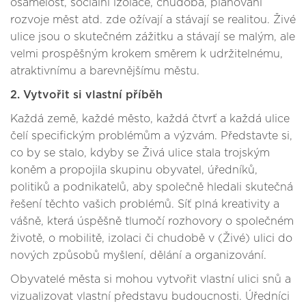
osamělost, sociální izolace, chudoba, plánování
rozvoje měst atd. zde ožívají a stávají se realitou. Živé
ulice jsou o skutečném zážitku a stávají se malým, ale
velmi prospěšným krokem směrem k udržitelnému,
atraktivnímu a barevnějšímu městu.
2. Vytvořit si vlastní příběh
Každá země, každé město, každá čtvrť a každá ulice
čelí specifickým problémům a výzvám. Představte si,
co by se stalo, kdyby se Živá ulice stala trojským
koněm a propojila skupinu obyvatel, úředníků,
politiků a podnikatelů, aby společně hledali skutečná
řešení těchto vašich problémů. Síť plná kreativity a
vášně, která úspěšně tlumočí rozhovory o společném
životě, o mobilitě, izolaci či chudobě v (Živé) ulici do
nových způsobů myšlení, dělání a organizování.
Obyvatelé města si mohou vytvořit vlastní ulici snů a
vizualizovat vlastní představu budoucnosti. Úředníci