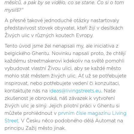
měsíců, a pak by se vidělo, co se stane. Co si o tom
myslíš?“
A přesně takové jednoduché otázky nastartovaly
představivost stovek obyvatel, kteří žijí v desítkách
Živých ulic v různých koutech Evropy.
Tento úvod jsme žel nenapsali my, ale iniciativa z
belgického Ghentu. Novinku napsali proto, že chtějí
každému streetmakerovi kdekoliv na světě pomohli
vybudovat vlastní Živou ulici, aby se každé město
mohlo stát městem živých ulic. Ať už se potřebujete
inspirovat, nebo potřebujete vedení či konzultaci,
kontaktujte nás na
ideas@livingstreets.eu
. Naše
zkušenost je obrovská, náš závazek k vytvoření
živých ulic je silný. Jejich pilotní práci v Ghentu si
můžete prohlédnout v
prvním čísle magazínu Living
Street
. V Česku něco podobného dělá Automat na
principu Zažij město jinak.