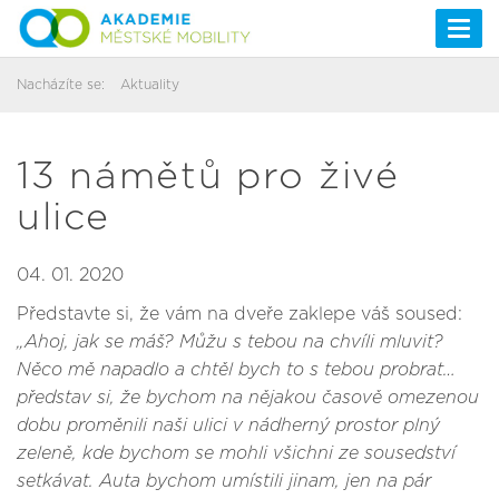
Togg
navi
Nacházíte se:
Aktuality
13 námětů pro živé
ulice
04. 01. 2020
Představte si, že vám na dveře zaklepe váš soused:
„Ahoj, jak se máš? Můžu s tebou na chvíli mluvit?
Něco mě napadlo a chtěl bych to s tebou probrat…
představ si, že bychom na nějakou časově omezenou
dobu proměnili naši ulici v nádherný prostor plný
zeleně, kde bychom se mohli všichni ze sousedství
setkávat. Auta bychom umístili jinam, jen na pár