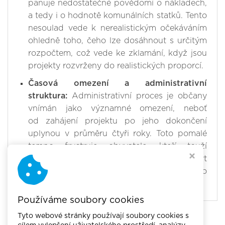
panuje nedostatečné povědomí o nákladech,
a tedy i o hodnotě komunálních statků. Tento
nesoulad vede k nerealistickým očekáváním
ohledně toho, čeho lze dosáhnout s určitým
rozpočtem, což vede ke zklamání, když jsou
projekty rozvrženy do realistických proporcí.
Časová omezení a administrativní
struktura:
Administrativní proces je občany
vnímán jako významné omezení, neboť
od zahájení projektu po jeho dokončení
uplynou v průměru čtyři roky. Toto pomalé
tempo frustruje obyvatele, kteří touží
po zlepšení ve své obci, a může být
charakteristickým rysem italského
administrativního kontextu.
Používáme soubory cookies
Tyto webové stránky používají soubory cookies s