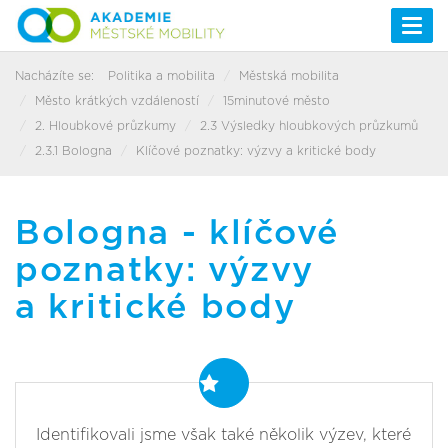
Togg
navi
Nacházíte se:
Politika a mobilita
Městská mobilita
Město krátkých vzdáleností
15minutové město
2. Hloubkové průzkumy
2.3 Výsledky hloubkových průzkumů
2.3.1 Bologna
Klíčové poznatky: výzvy a kritické body
Bologna - klíčové
poznatky: výzvy
a kritické body
Identifikovali jsme však také několik výzev, které