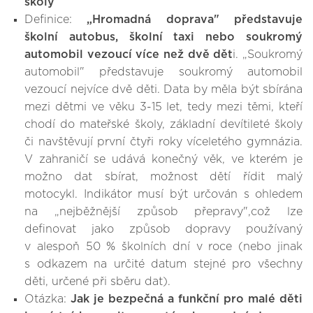
školy
Definice:
„Hromadná doprava" představuje
školní autobus, školní taxi nebo soukromý
automobil vezoucí více než dvě dět
i. „Soukromý
automobil" představuje soukromý automobil
vezoucí nejvíce dvě děti. Data by měla být sbírána
mezi dětmi ve věku 3-15 let, tedy mezi těmi, kteří
chodí do mateřské školy, základní devítileté školy
či navštěvují první čtyři roky víceletého gymnázia.
V zahraničí se udává konečný věk, ve kterém je
možno dat sbírat, možnost dětí řídit malý
motocykl. Indikátor musí být určován s ohledem
na „nejběžnější způsob přepravy",což lze
definovat jako způsob dopravy používaný
v alespoň 50 % školních dní v roce (nebo jinak
s odkazem na určité datum stejné pro všechny
děti, určené při sběru dat).
Otázka:
Jak je bezpečná a funkční pro malé děti