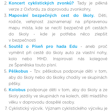
Koncert cyklistických zvonků?
Tady je pěkná
verze z Oxfordu za doprovodu zvonkohry,
Mapování bezpečných cest do školy.
Děti,
rodiče, veřejnost zaznamenají na připravenou
mapu místa, kde se necítí bezpečně při cestách
do školy - kde je potřeba něco zlepšit
v bezpečnosti
Soutěž o Píseň pro hada Edu
- aneb proč
vyměnit při cestě do školy auto za vlastní nohy,
kolo nebo MHD.
Inspirovali nás kolegové
ze Španělska touto písní.
Pěškobus
– Tzv. pěškobus podporuje děti v tom,
aby do školy nebo do školky chodily ve skupinách
pěšky.
Kolobus
podporuje děti v tom, aby do školy a ze
školy jezdily ve skupinách na kolech, děti mladšího
věku v doprovodu dospělé osoby.
Cyklistický výcvik. Význam cyklistického výcviku je