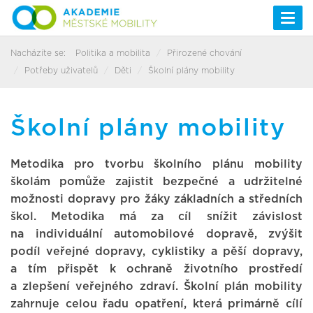
Togg
navi
Nacházíte se:
Politika a mobilita
Přirozené chování
Potřeby uživatelů
Děti
Školní plány mobility
Školní plány mobility
Metodika pro tvorbu školního plánu mobility
školám pomůže zajistit bezpečné a udržitelné
možnosti dopravy pro žáky základních a středních
škol. Metodika má za cíl snížit závislost
na individuální automobilové dopravě, zvýšit
podíl veřejné dopravy, cyklistiky a pěší dopravy,
a tím přispět k ochraně životního prostředí
a zlepšení veřejného zdraví. Školní plán mobility
zahrnuje celou řadu opatření, která primárně cílí