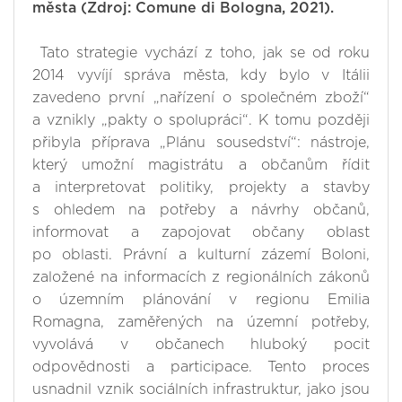
města
(Zdroj: Comune di Bologna, 2021).
Tato strategie vychází z toho, jak se od roku
2014 vyvíjí správa města, kdy bylo v Itálii
zavedeno první „nařízení o společném zboží“
a vznikly „pakty o spolupráci“. K tomu později
přibyla příprava „Plánu sousedství“: nástroje,
který umožní magistrátu a občanům řídit
a interpretovat politiky, projekty a stavby
s ohledem na potřeby a návrhy občanů,
informovat a zapojovat občany oblast
po oblasti. Právní a kulturní zázemí Boloni,
založené na informacích z regionálních zákonů
o územním plánování v regionu Emilia
Romagna, zaměřených na územní potřeby,
vyvolává v občanech hluboký pocit
odpovědnosti a participace. Tento proces
usnadnil vznik sociálních infrastruktur, jako jsou