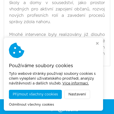
školy a domy v sousedství, jako prostor
vhodných pro aktivní zapojení občanů, rozvoj
nových profesních rolí a zavedení procesů
správy zdola nahoru.
Mnohé intervence byly realizovány již dlouho
předtím, než se objevil termín „15minutové
město“. To vysvětluje, proč město tento termín
výslovně nepoužívá k popisu již zavedených
postupů.
Používáme soubory cookies
Tyto webové stránky používají soubory cookies s
cílem vylepšení uživatelského prostředí, analýzy
návštěvnosti a dalších služeb.
Více informací.
Přijmout všechny cookies
Nastavení
Copyright © 2026,
Akademie městské mobility
Odmítnout všechny cookies
Webdesign