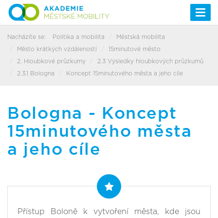
Togg
navi
Nacházíte se:
Politika a mobilita
Městská mobilita
Město krátkých vzdáleností
15minutové město
2. Hloubkové průzkumy
2.3 Výsledky hloubkových průzkumů
2.3.1 Bologna
Koncept 15minutového města a jeho cíle
Bologna - Koncept
15minutového města
a jeho cíle
Přístup Boloně k vytvoření města, kde jsou