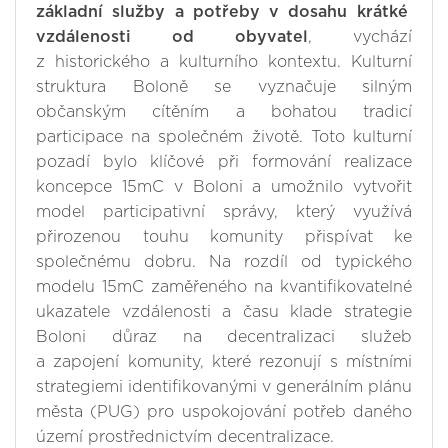
základní služby a potřeby v dosahu krátké
vzdálenosti od obyvatel
, vychází
z historického a kulturního kontextu. Kulturní
struktura Boloně se vyznačuje silným
občanským cítěním a bohatou tradicí
participace na společném životě. Toto kulturní
pozadí bylo klíčové při formování realizace
koncepce 15mC v Boloni a umožnilo vytvořit
model participativní správy, který využívá
přirozenou touhu komunity přispívat ke
společnému dobru. Na rozdíl od typického
modelu 15mC zaměřeného na kvantifikovatelné
ukazatele vzdálenosti a času klade strategie
Boloni důraz na decentralizaci služeb
a zapojení komunity, které rezonují s místními
strategiemi identifikovanými v generálním plánu
města (PUG) pro uspokojování potřeb daného
území prostřednictvím decentralizace.