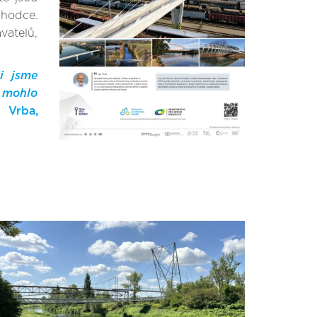
chodce.
vatelů,
i jsme
 mohlo
 Vrba,