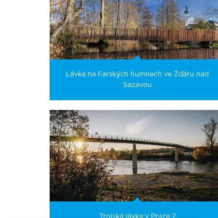
Lávka na Farských humnech ve Žďáru nad
Sázavou
Trojská lávka v Praze 7