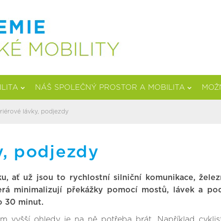
ILITA
NÁŠ SPOLEČNÝ PROSTOR A MOBILITA
MOŽN
iérové lávky, podjezdy
y, podjezdy
 ať už jsou to rychlostní silniční komunikace, želez
erá minimalizují překážky pomocí mostů, lávek a pod
o 30 minut.
tím vyšší ohledy je na ně potřeba brát. Například cyklis