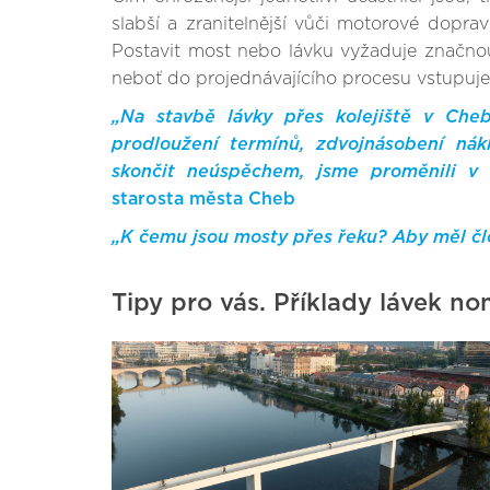
slabší a zranitelnější vůči motorové dop
Postavit most nebo lávku vyžaduje značnou 
neboť do projednávajícího procesu vstupuje 
„Na stavbě lávky přes kolejiště v Che
prodloužení termínů, zdvojnásobení ná
skončit neúspěchem, jsme proměnili v 
starosta města Cheb
„K čemu jsou mosty přes řeku? Aby měl člo
Tipy pro vás. Příklady lávek 