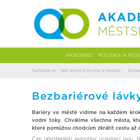
AKADEMIE
POLITIKA A MOB
Nacházíte se:
Náš společný prostor a mobilita
Bezbar
Bezbariérové lávk
Bariéry ve městě vidíme na každém kroku,
vodní toky. Chválíme všechna města, kt
které pomůžou chodcům zkrátit cestu až 
Čím ohroženější jednotliví účastníci jsou, 