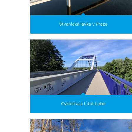
Štvanická lávka v Praze
Cyklotrasa Litol-Labe