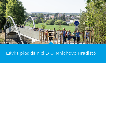
Lávka přes dálnici D10, Mnichovo Hradiště