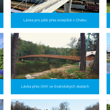
Lávka pro pěší přes kolejiště v Chebu
Lávka přes Ohři ve Svatošských skalách