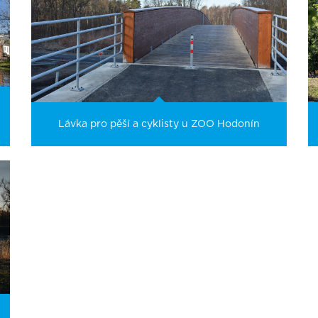
Lávka pro pěší a cyklisty u ZOO Hodonín