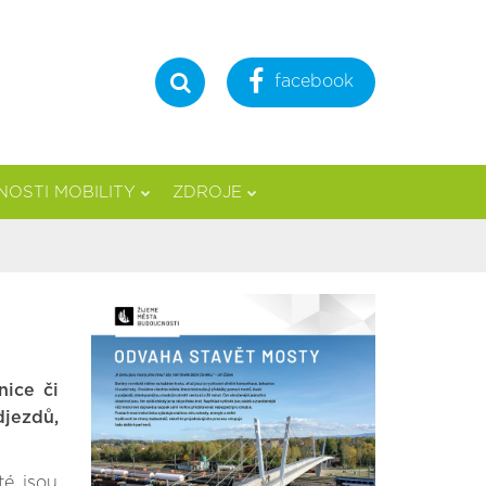
facebook
Hledat
OSTI MOBILITY
ZDROJE
nice či
jezdů,
té jsou