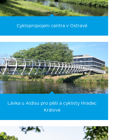
Cyklopropojení centra v Ostravě
Lávka u Aldisu pro pěší a cyklisty Hradec
Králové