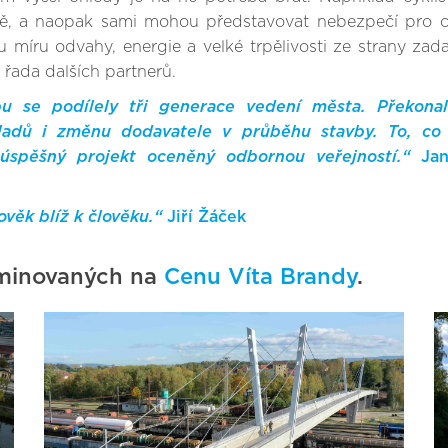
ravě, a naopak sami mohou představovat nebezpečí pro 
míru odvahy, energie a velké trpělivosti ze strany zada
řada dalších partnerů.
bu se podílely tři generace vedení města. Překonal
kladů i změnu dodavatele v průběhu stavby. To, co
úspěšný projekt oceněný odbornou veřejností.“
Jan
věk blíž k člověku.“
Jiří Žáček
nominovaných na
Cenu Víta Brandy
.