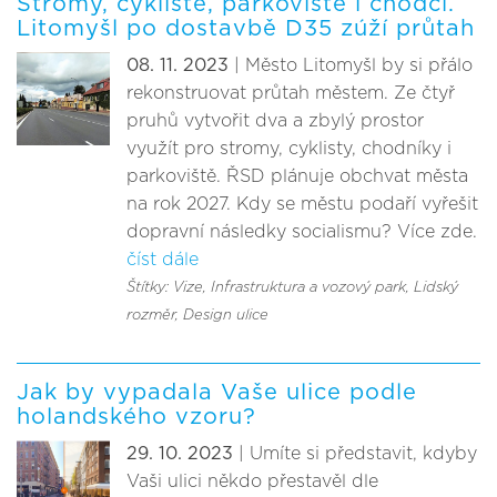
Stromy, cyklisté, parkoviště i chodci.
Litomyšl po dostavbě D35 zúží průtah
08. 11. 2023
| Město Litomyšl by si přálo
rekonstruovat průtah městem. Ze čtyř
pruhů vytvořit dva a zbylý prostor
využít pro stromy, cyklisty, chodníky i
parkoviště. ŘSD plánuje obchvat města
na rok 2027. Kdy se městu podaří vyřešit
dopravní následky socialismu? Více zde.
číst dále
Štítky: Vize
, Infrastruktura a vozový park
, Lidský
rozměr
, Design ulice
Jak by vypadala Vaše ulice podle
holandského vzoru?
29. 10. 2023
| Umíte si představit, kdyby
Vaši ulici někdo přestavěl dle