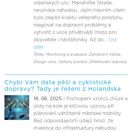
vídeňských ulic, Mariahilfer Straße,
nevznikla náhodou. Jejím hlavním cílem
bylo zlepšit kvalitu veřejného prostoru,
reagovat na dopravní problémy a
vytvořit z ulice přívětivější místo pro
obyvatele i návštěvníky. Až do...
číst
dále
Štítky: Monitoring a evaluace
, Zahraniční města
,
Design ulice
, Veřejný prostor
, Zklidňování dopravy
Chybí Vám data pěší a cyklistické
dopravy? Tady je řešení z Holandska
18. 06. 2025
| Pochopení vzorců chůze a
jízdy na kole je klíčovou výzvou při
plánování udržitelné městské mobility.
Bez odpovídajících údajů hrozí, že
investice do infrastruktury nebudou