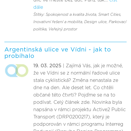
ulic ve městě bez aut. Paříž tak...
číst
dále
Štítky: Spokojenost a kvalita života
, Smart Cities,
Inovativní řešení a mobilita
, Design ulice
, Parkovací
politika
, Veřejný prostor
Argentinská ulice ve Vídni - jak to
probíhalo
19. 03. 2025
| Zajímá Vás, jak je možné,
že ve Vídni se z normální řadové ulice
stala cyklistická? Změna nenastala ze
dne na den. Ale deset let. Co chtěli
občané této čtvrti? Pojďme se na to
podívat. Celý článek zde. Novinka byla
napsána v rámci projektu Active2 Public
Transport (DRP0200217), který je
podporován v rámci programu Interreg