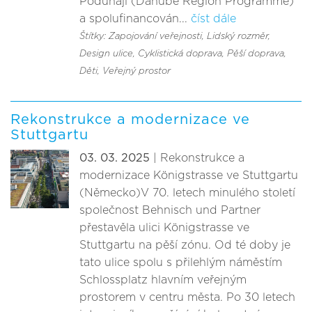
Podunají (Danube Region Programme)
a spolufinancován...
číst dále
Štítky: Zapojování veřejnosti
, Lidský rozměr
,
Design ulice
, Cyklistická doprava
, Pěší doprava
,
Děti
, Veřejný prostor
Rekonstrukce a modernizace ve
Stuttgartu
03. 03. 2025
| Rekonstrukce a
modernizace Königstrasse ve Stuttgartu
(Německo)V 70. letech minulého století
společnost Behnisch und Partner
přestavěla ulici Königstrasse ve
Stuttgartu na pěší zónu. Od té doby je
tato ulice spolu s přilehlým náměstím
Schlossplatz hlavním veřejným
prostorem v centru města. Po 30 letech