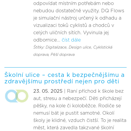
odpovídat místním potřebám nebo
nebudou dostatečně využity. DQ Flows
je simulační nástroj určený k odhadu a
vizualizaci toků cyklistů a chodců v
celých uličních sítích. Vyvinula jej
odbornice...
číst dále
Štítky: Digitalizace
, Design ulice
, Cyklistická
doprava
, Pěší doprava
Školní ulice – cesta k bezpečnějšímu a
zdravějšímu prostředí nejen pro děti
23. 05. 2025
| Raní příchod k škole bez
aut, stresu a nebezpečí. Děti přicházejí
pěšky, na kole či koloběžce. Rodiče se
nemusí bát je pustit samotné. Okolí
školy je klidné, vzduch čistší. To je realita
měst, která zavedla takzvané školní