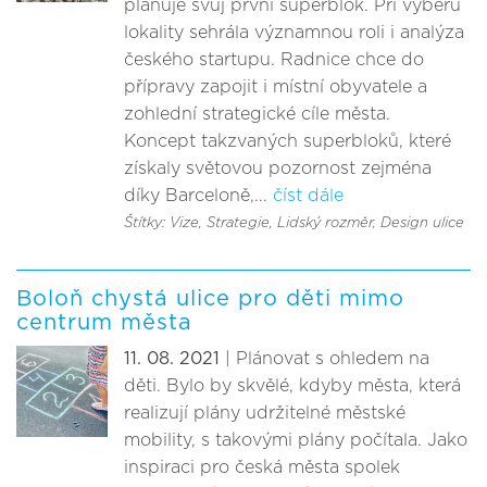
plánuje svůj první superblok. Při výběru
lokality sehrála významnou roli i analýza
českého startupu. Radnice chce do
přípravy zapojit i místní obyvatele a
zohlední strategické cíle města.
Koncept takzvaných superbloků, které
získaly světovou pozornost zejména
díky Barceloně,...
číst dále
Štítky: Vize
, Strategie
, Lidský rozměr
, Design ulice
Boloň chystá ulice pro děti mimo
centrum města
11. 08. 2021
| Plánovat s ohledem na
děti. Bylo by skvělé, kdyby města, která
realizují plány udržitelné městské
mobility, s takovými plány počítala. Jako
inspiraci pro česká města spolek