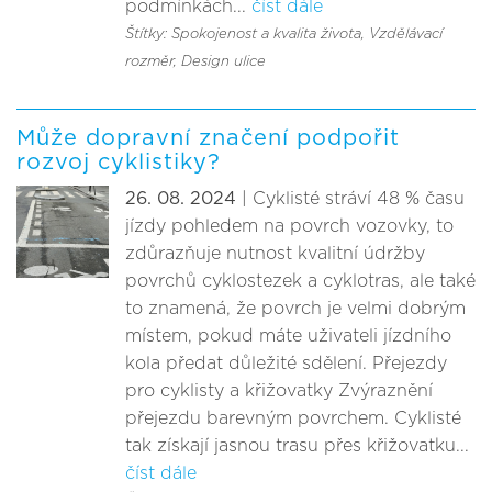
podmínkách...
číst dále
Štítky: Spokojenost a kvalita života
, Vzdělávací
rozměr
, Design ulice
Může dopravní značení podpořit
rozvoj cyklistiky?
26. 08. 2024
| Cyklisté stráví 48 % času
jízdy pohledem na povrch vozovky, to
zdůrazňuje nutnost kvalitní údržby
povrchů cyklostezek a cyklotras, ale také
to znamená, že povrch je velmi dobrým
místem, pokud máte uživateli jízdního
kola předat důležité sdělení. Přejezdy
pro cyklisty a křižovatky Zvýraznění
přejezdu barevným povrchem. Cyklisté
tak získají jasnou trasu přes křižovatku...
číst dále