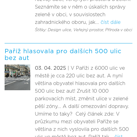
Seznámíte se v něm o úskalích správy
zeleně v obci, v souvislostech
zahradnického oboru, jak...
číst dále
Štítky: Design ulice
, Veřejný prostor
, Příroda v obci
Paříž hlasovala pro dalších 500 ulic
bez aut
03. 04. 2025
| V Paříži z 6000 ulic ve
městě je cca 220 ulic bez aut. A nyní
většina obyvatel hlasovala pro dalších
500 ulic bez aut! Zrušit 10 000
parkovacích míst, změnit ulice v zelené
pěší zóny... A další omezování dopravy.
Umíme to taky? Celý článek zde: V
průzkumu mezi obyvateli Paříže se
většina z nich vyslovila pro dalších 500