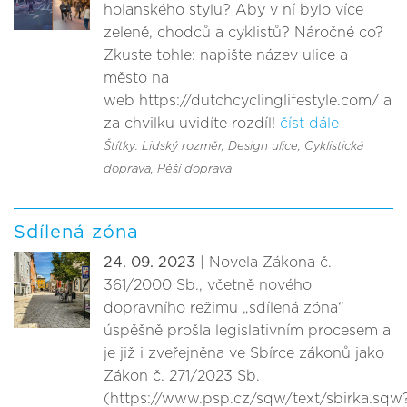
holanského stylu? Aby v ní bylo více
zeleně, chodců a cyklistů? Náročné co?
Zkuste tohle: napište název ulice a
město na
web https://dutchcyclinglifestyle.com/ a
za chvilku uvidíte rozdíl!
číst dále
Štítky: Lidský rozměr
, Design ulice
, Cyklistická
doprava
, Pěší doprava
Sdílená zóna
24. 09. 2023
| Novela Zákona č.
361/2000 Sb., včetně nového
dopravního režimu „sdílená zóna“
úspěšně prošla legislativním procesem a
je již i zveřejněna ve Sbírce zákonů jako
Zákon č. 271/2023 Sb.
(https://www.psp.cz/sqw/text/sbirka.sqw