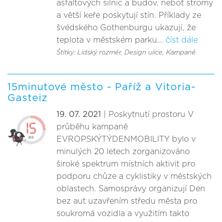
asfaltových silnic a budov, neboť stromy
a větší keře poskytují stín. Příklady ze
švédského Gothenburgu ukazují, že
teplota v městském parku...
číst dále
Štítky: Lidský rozměr
, Design ulice
, Kampaně
15minutové město - Paříž a Vitoria-
Gasteiz
19. 07. 2021
| Poskytnutí prostoru V
průběhu kampaně
EVROPSKÝTÝDENMOBILITY bylo v
minulých 20 letech zorganizováno
široké spektrum místních aktivit pro
podporu chůze a cyklistiky v městských
oblastech. Samosprávy organizují Den
bez aut uzavřením středu města pro
soukromá vozidla a využitím takto