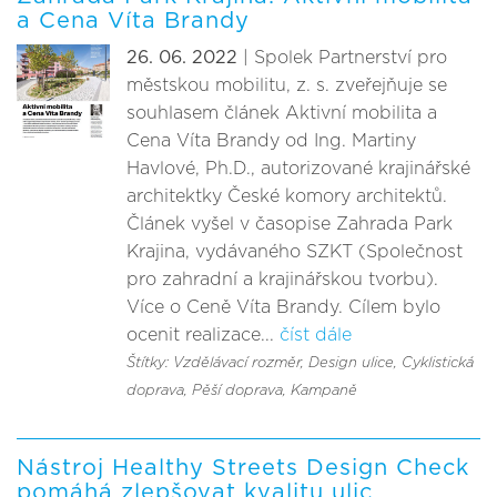
a Cena Víta Brandy
26. 06. 2022
| Spolek Partnerství pro
městskou mobilitu, z. s. zveřejňuje se
souhlasem článek Aktivní mobilita a
Cena Víta Brandy od Ing. Martiny
Havlové, Ph.D., autorizované krajinářské
architektky České komory architektů.
Článek vyšel v časopise Zahrada Park
Krajina, vydávaného SZKT (Společnost
pro zahradní a krajinářskou tvorbu).
Více o Ceně Víta Brandy. Cílem bylo
ocenit realizace...
číst dále
Štítky: Vzdělávací rozměr
, Design ulice
, Cyklistická
doprava
, Pěší doprava
, Kampaně
Nástroj Healthy Streets Design Check
pomáhá zlepšovat kvalitu ulic