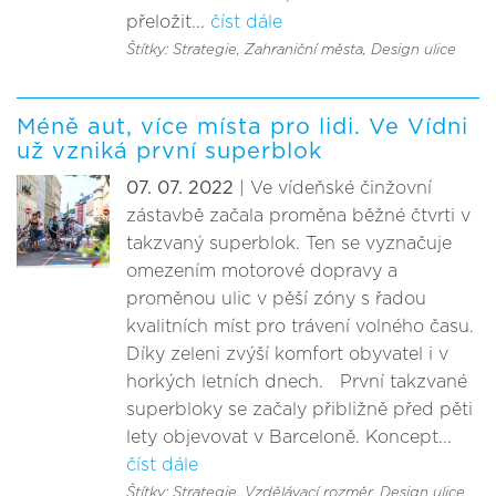
přeložit...
číst dále
Štítky: Strategie
, Zahraniční města
, Design ulice
Méně aut, více místa pro lidi. Ve Vídni
už vzniká první superblok
07. 07. 2022
| Ve vídeňské činžovní
zástavbě začala proměna běžné čtvrti v
takzvaný superblok. Ten se vyznačuje
omezením motorové dopravy a
proměnou ulic v pěší zóny s řadou
kvalitních míst pro trávení volného času.
Díky zeleni zvýší komfort obyvatel i v
horkých letních dnech. První takzvané
superbloky se začaly přibližně před pěti
lety objevovat v Barceloně. Koncept...
číst dále
Štítky: Strategie
, Vzdělávací rozměr
, Design ulice