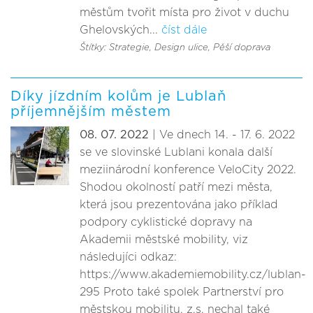
městům tvořit místa pro život v duchu
Ghelovských...
číst dále
Štítky: Strategie
, Design ulice
, Pěší doprava
Díky jízdním kolům je Lublaň
příjemnějším městem
08. 07. 2022
| Ve dnech 14. - 17. 6. 2022
se ve slovinské Lublani konala další
meziinárodní konference VeloCity 2022.
Shodou okolností patří mezi města,
která jsou prezentována jako příklad
podpory cyklistické dopravy na
Akademii městské mobility, viz
následujíci odkaz:
https://www.akademiemobility.cz/lublan-
295 Proto také spolek Partnerství pro
městskou mobilitu, z.s. nechal také