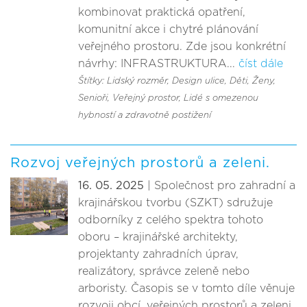
kombinovat praktická opatření,
komunitní akce i chytré plánování
veřejného prostoru. Zde jsou konkrétní
návrhy: INFRASTRUKTURA...
číst dále
Štítky: Lidský rozměr
, Design ulice
, Děti
, Ženy
,
Senioři
, Veřejný prostor
, Lidé s omezenou
hybností a zdravotně postižení
Rozvoj veřejných prostorů a zeleni.
16. 05. 2025
| Společnost pro zahradní a
krajinářskou tvorbu (SZKT) sdružuje
odborníky z celého spektra tohoto
oboru – krajinářské architekty,
projektanty zahradních úprav,
realizátory, správce zeleně nebo
arboristy. Časopis se v tomto díle věnuje
rozvoji obcí, veřejných prostorů a zeleni.