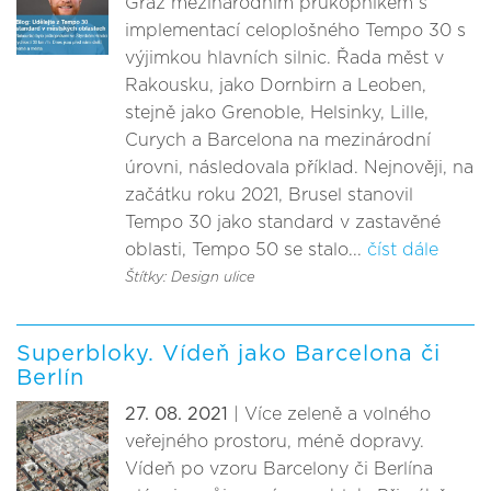
Graz mezinárodním průkopníkem s
implementací celoplošného Tempo 30 s
výjimkou hlavních silnic. Řada měst v
Rakousku, jako Dornbirn a Leoben,
stejně jako Grenoble, Helsinky, Lille,
Curych a Barcelona na mezinárodní
úrovni, následovala příklad. Nejnověji, na
začátku roku 2021, Brusel stanovil
Tempo 30 jako standard v zastavěné
oblasti, Tempo 50 se stalo...
číst dále
Štítky: Design ulice
Superbloky. Vídeň jako Barcelona či
Berlín
27. 08. 2021
| Více zeleně a volného
veřejného prostoru, méně dopravy.
Vídeň po vzoru Barcelony či Berlína