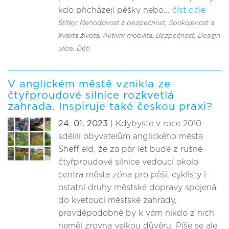
kdo přicházejí pěšky nebo...
číst dále
Štítky: Nehodovost a bezpečnost
, Spokojenost a
kvalita života
, Aktivní mobilita
, Bezpečnost
, Design
ulice
, Děti
V anglickém městě vznikla ze
čtyřproudové silnice rozkvetlá
zahrada. Inspiruje také českou praxi?
24. 01. 2023
| Kdybyste v roce 2010
sdělili obyvatelům anglického města
Sheffield, že za pár let bude z rušné
čtyřproudové silnice vedoucí okolo
centra města zóna pro pěší, cyklisty i
ostatní druhy městské dopravy spojená
do kvetoucí městské zahrady,
pravděpodobně by k vám nikdo z nich
neměl zrovna velkou důvěru. Píše se ale