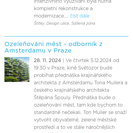
intenzivního využívání byla nutná
kompletní rekonstrukce a
modernizace....
číst dále
Štítky: Design ulice
, Sdílená zóna
Ozeleňování měst - odborník z
Amsterdamu v Praze
28. 11. 2024
| Ve čtvrtek 5.12.2024 od
19:30 v Praze, kině Světozor bude
probíhat přednáška krajinářského
architekta z Amsterdamu Tona Mullera a
českého krajinářského architekta
Štěpána Špouly. Přednáška bude o
ozeleňování měst, tam kde bychom to
standardně nečekali. Ton Muller se snaží
vytvořit obyvatelné, zelené městské
prostředí a to ve stále náročnějších