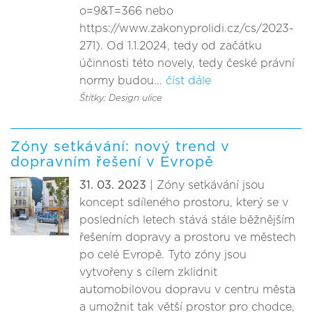
o=9&T=366 nebo
https://www.zakonyprolidi.cz/cs/2023-
271). Od 1.1.2024, tedy od začátku
účinnosti této novely, tedy české právní
normy budou...
číst dále
Štítky: Design ulice
Zóny setkávání: nový trend v
dopravním řešení v Evropě
31. 03. 2023
| Zóny setkávání jsou
koncept sdíleného prostoru, který se v
posledních letech stává stále běžnějším
řešením dopravy a prostoru ve městech
po celé Evropě. Tyto zóny jsou
vytvořeny s cílem zklidnit
automobilovou dopravu v centru města
a umožnit tak větší prostor pro chodce,