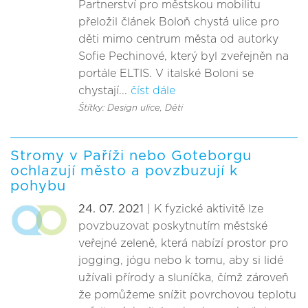
Partnerství pro městskou mobilitu
přeložil článek Boloň chystá ulice pro
děti mimo centrum města od autorky
Sofie Pechinové, který byl zveřejněn na
portále ELTIS. V italské Boloni se
chystají...
číst dále
Štítky: Design ulice
, Děti
Stromy v Paříži nebo Goteborgu
ochlazují město a povzbuzují k
pohybu
24. 07. 2021
| K fyzické aktivitě lze
povzbuzovat poskytnutím městské
veřejné zeleně, která nabízí prostor pro
jogging, jógu nebo k tomu, aby si lidé
užívali přírody a sluníčka, čímž zároveň
že pomůžeme snížit povrchovou teplotu