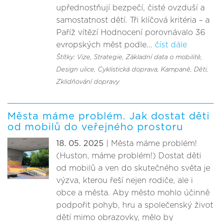
upřednostňují bezpečí, čisté ovzduší a
samostatnost dětí. Tři klíčová kritéria – a
Paříž vítězí Hodnocení porovnávalo 36
evropských měst podle...
číst dále
Štítky: Vize
, Strategie
, Základní data o mobilitě
,
Design ulice
, Cyklistická doprava
, Kampaně
, Děti
,
Zklidňování dopravy
Města máme problém. Jak dostat děti
od mobilů do veřejného prostoru
18. 05. 2025
| Města máme problém!
(Huston, máme problém!) Dostat děti
od mobilů a ven do skutečného světa je
výzva, kterou řeší nejen rodiče, ale i
obce a města. Aby město mohlo účinně
podpořit pohyb, hru a společenský život
dětí mimo obrazovky, mělo by