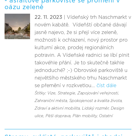
- asfaltové parkoviště se promění v
oázu zeleně
22. 11. 2023
| Vídeňský trh Naschmarkt v
novém kabátě. Vídeňští občané dávají
jasně najevo, že si přejí více zeleně,
možnosti k ochlazení, nový prostor pro
kulturní akce, prodej regionálních
potravin. A Vídeňské radnici se líbí plnit
takovéhle přání. Je to skutečně takhle
jednoduché? ;-) Obrovské parkoviště u
největšího městského trhu Naschmarkt
se přemění v rozkvetlou...
číst dále
Štítky: Vize
, Strategie
, Zapojování veřejnosti
,
Zahraniční města
, Spokojenost a kvalita života
,
Zdraví a aktivní mobilita
, Lidský rozměr
, Design
ulice
, Pěší doprava
, Plán mobility
, Ostatní