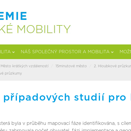
ILITA
NÁŠ SPOLEČNÝ PROSTOR A MOBILITA
MOŽN
Město krátkých vzdáleností
15minutové město
2. Hloubkové průzk
ové průzkumy
 případových studií pro
terá byla v průběhu mapovací fáze identifikována, s cílem
ěru zahrnovala počet obyvatel, fázi implementace a geogr