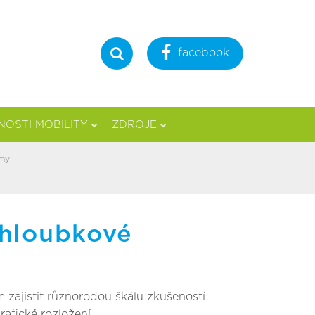
facebook
Hledat
OSTI MOBILITY
ZDROJE
umy
 hloubkové
 zajistit různorodou škálu zkušeností
afické rozložení.