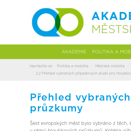
AKADEMIE
POLITIKA A MOB
Nacházíte se:
Politika a mobilita
Městská mobilita
2.2 Přehled vybraných případových studií pro hloubk
Přehled vybraných
průzkumy
Šest evropských měst bylo vybráno z těch, k
v rámci hloubkových průzkumů. Kritéria výb