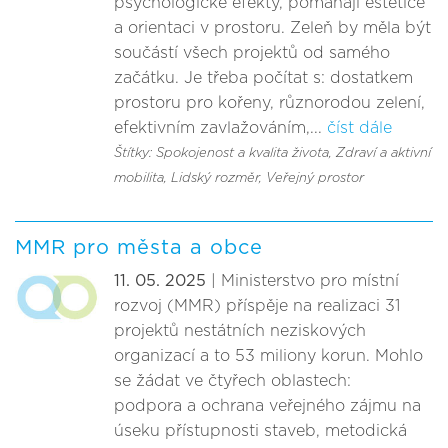
psychologické efekty, pomáhají estetice
a orientaci v prostoru. Zeleň by měla být
součástí všech projektů od samého
začátku. Je třeba počítat s: dostatkem
prostoru pro kořeny, různorodou zelení,
efektivním zavlažováním,...
číst dále
Štítky: Spokojenost a kvalita života
, Zdraví a aktivní
mobilita
, Lidský rozměr
, Veřejný prostor
MMR pro města a obce
11. 05. 2025
| Ministerstvo pro místní
rozvoj (MMR) příspěje na realizaci 31
projektů nestátních neziskových
organizací a to 53 miliony korun. Mohlo
se žádat ve čtyřech oblastech:
podpora a ochrana veřejného zájmu na
úseku přístupnosti staveb, metodická