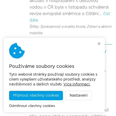
aktualit v hospodaření s dešťovou
vodou v ČR byla v listopadu schválená
revize evropské směrnice o čištění...
číst
dále
Štítky: Spokojenost a kvalita života
, Zdraví a aktivní
mobilita
Do škol se 74% dětí dopravuje pěšky
nebo MHD. Parkoviště jsou jen
problémem.
Používáme soubory cookies
18. 12. 2024
| Stále stejný příběh. Aby
Tyto webové stránky používají soubory cookies s
děti jezdily do škol MHD, na kole, na
cílem vylepšení uživatelského prostředí, analýzy
koloběžce, chodily pěšky, potřebují k
návštěvnosti a dalších služeb.
Více informací.
tomu bezpečný prostor, jinak je rodič
Přijmout všechny cookies
Nastavení
nepustí... A pojedou autem, nebo
půjdou s ním. A co vlastně děti
Odmítnout všechny cookies
potřebují? Okysličit mozek, protáhnout