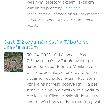
veřejnými prostory, školami, školkami,
kulturními prostory...
číst dále
Štítky: Strategie
, Zahraniční města
, Spokojenost a
kvalita života
, Smart Cities, Inovativní řešení a
mobilita
Část Žižkova náměstí v Táboře se
uzavře autům
30. 04. 2025
| Od června se část
Žižkova náměstí v Táboře uzavře pro
automobilovou dopravu. Vznikne zde
pěší a odpočinková zóna, byť opět jen
dočasně - do poloviny září. Pěší zóna
vznikla na náměstí poprvé loni. Na pěší
zóně bude pítko a mlžítko, minipódium
pro kulturu. Cílem je zklidnit dopravu v
centru. Všechny vjezdy budou fungovat