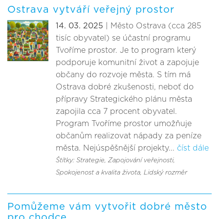
Ostrava vytváří veřejný prostor
14. 03. 2025
| Město Ostrava (cca 285
tisíc obyvatel) se účastní programu
Tvoříme prostor. Je to program který
podporuje komunitní život a zapojuje
občany do rozvoje města. S tím má
Ostrava dobré zkušenosti, neboť do
přípravy Strategického plánu města
zapojila cca 7 procent obyvatel.
Program Tvoříme prostor umožňuje
občanům realizovat nápady za peníze
města. Nejúspěšnější projekty...
číst dále
Štítky: Strategie
, Zapojování veřejnosti
,
Spokojenost a kvalita života
, Lidský rozměr
Pomůžeme vám vytvořit dobré město
pro chodce