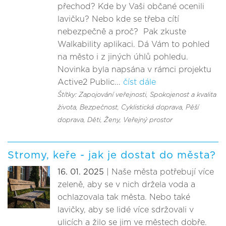
přechod? Kde by Vaši občané ocenili
lavičku? Nebo kde se třeba cítí
nebezpečně a proč? Pak zkuste
Walkability aplikaci. Dá Vám to pohled
na město i z jiných úhlů pohledu.
Novinka byla napsána v rámci projektu
Active2 Public...
číst dále
Štítky: Zapojování veřejnosti
, Spokojenost a kvalita
života
, Bezpečnost
, Cyklistická doprava
, Pěší
doprava
, Děti
, Ženy
, Veřejný prostor
Stromy, keře - jak je dostat do města?
16. 01. 2025
| Naše města potřebují více
zeleně, aby se v nich držela voda a
ochlazovala tak města. Nebo také
lavičky, aby se lidé více sdržovali v
ulicích a žilo se jim ve městech dobře.