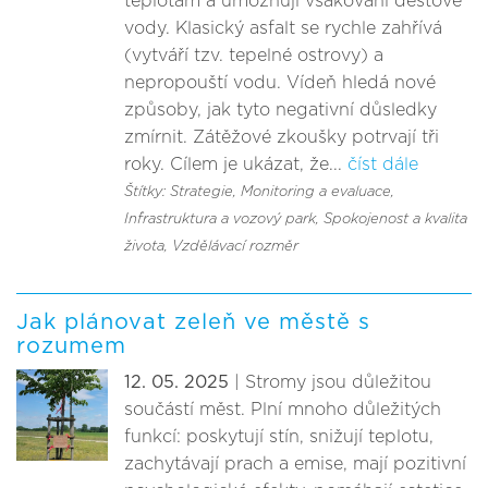
teplotám a umožňují vsakování dešťové
vody. Klasický asfalt se rychle zahřívá
(vytváří tzv. tepelné ostrovy) a
nepropouští vodu. Vídeň hledá nové
způsoby, jak tyto negativní důsledky
zmírnit. Zátěžové zkoušky potrvají tři
roky. Cílem je ukázat, že...
číst dále
Štítky: Strategie
, Monitoring a evaluace
,
Infrastruktura a vozový park
, Spokojenost a kvalita
života
, Vzdělávací rozměr
Jak plánovat zeleň ve městě s
rozumem
12. 05. 2025
| Stromy jsou důležitou
součástí měst. Plní mnoho důležitých
funkcí: poskytují stín, snižují teplotu,
zachytávají prach a emise, mají pozitivní