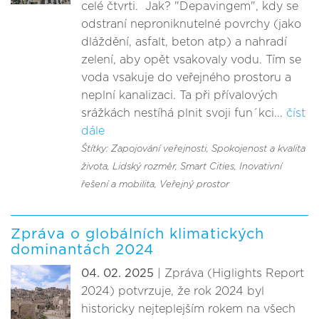
celé čtvrti. Jak? "Depavingem", kdy se
odstraní neproniknutelné povrchy (jako
dláždění, asfalt, beton atp) a nahradí
zelení, aby opět vsakovaly vodu. Tím se
voda vsakuje do veřejného prostoru a
neplní kanalizaci. Ta při přívalových
srážkách nestíhá plnit svoji fun´kci...
číst
dále
Štítky: Zapojování veřejnosti
, Spokojenost a kvalita
života
, Lidský rozměr
, Smart Cities, Inovativní
řešení a mobilita
, Veřejný prostor
Zpráva o globálních klimatických
dominantách 2024
04. 02. 2025
| Zpráva (Higlights Report
2024) potvrzuje, že rok 2024 byl
historicky nejteplejším rokem na všech