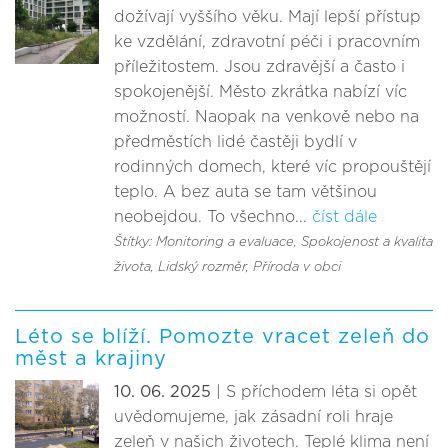
dožívají vyššího věku. Mají lepší přístup
ke vzdělání, zdravotní péči i pracovním
příležitostem. Jsou zdravější a často i
spokojenější. Město zkrátka nabízí víc
možností. Naopak na venkově nebo na
předměstích lidé častěji bydlí v
rodinných domech, které víc propouštějí
teplo. A bez auta se tam většinou
neobejdou. To všechno...
číst dále
Štítky: Monitoring a evaluace
, Spokojenost a kvalita
života
, Lidský rozměr
, Příroda v obci
Léto se blíží. Pomozte vracet zeleň do
měst a krajiny
10. 06. 2025
| S příchodem léta si opět
uvědomujeme, jak zásadní roli hraje
zeleň v našich životech. Teplé klima není