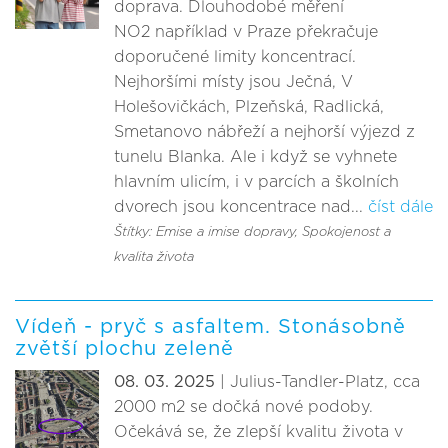
doprava. Dlouhodobé měření
NO2 například v Praze překračuje
doporučené limity koncentrací.
Nejhoršími místy jsou Ječná, V
Holešovičkách, Plzeňská, Radlická,
Smetanovo nábřeží a nejhorší výjezd z
tunelu Blanka. Ale i když se vyhnete
hlavním ulicím, i v parcích a školních
dvorech jsou koncentrace nad...
číst dále
Štítky: Emise a imise dopravy
, Spokojenost a
kvalita života
Vídeň - pryč s asfaltem. Stonásobně
zvětší plochu zeleně
08. 03. 2025
| Julius-Tandler-Platz, cca
2000 m2 se dočká nové podoby.
Očekává se, že zlepší kvalitu života v