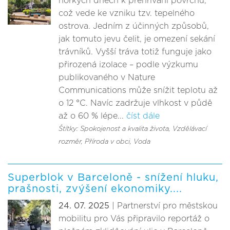
horkých dnech k přehřívání povrchů,
což vede ke vzniku tzv. tepelného
ostrova. Jedním z účinných způsobů,
jak tomuto jevu čelit, je omezení sekání
trávníků. Vyšší tráva totiž funguje jako
přirozená izolace – podle výzkumu
publikovaného v Nature
Communications může snížit teplotu až
o 12 °C. Navíc zadržuje vlhkost v půdě
až o 60 % lépe...
číst dále
Štítky: Spokojenost a kvalita života
, Vzdělávací
rozměr
, Příroda v obci
, Voda
Superblok v Barceloně - snížení hluku,
prašnosti, zvýšení ekonomiky....
24. 07. 2025
| Partnerství pro městskou
mobilitu pro Vás připravilo reportáž o