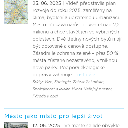
25. 06. 2025
| Vídeň představila plán
rozvoje do roku 2035, zaměřený na
klima, bydlení a udržitelnou urbanizaci.
Město očekává nárůst obyvatel nad 2,2
milionu a chce stavět jen ve vybraných
oblastech. Dvě třetiny nových bytů mají
být dotované a cenově dostupné.
Zásadní je ochrana zeleně – přes 50 %
města zůstane nezastavěno, vzniknou
nové parky. Podpora ekologické
dopravy zahrnuje...
číst dále
Štítky: Vize
, Strategie
, Zahraniční města
,
Spokojenost a kvalita života
, Veřejný prostor
,
Příroda v obci
Město jako místo pro lepší život
12. 06. 2025
| Ve městě se lidé obvykle