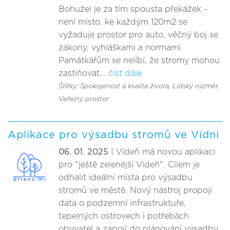
Bohužel je za tím spousta překážek -
není místo, ke každým 120m2 se
vyžaduje prostor pro auto, věčný boj se
zákony, vyhláškami a normami.
Památkářům se nelíbí, že stromy mohou
zastiňovat...
číst dále
Štítky: Spokojenost a kvalita života
, Lidský rozměr
,
Veřejný prostor
Aplikace pro výsadbu stromů ve Vídni
06. 01. 2025
| Vídeň má novou aplikaci
pro "ještě zelenější Vídeň". Cílem je
odhalit ideální místa pro výsadbu
stromů ve městě. Nový nástroj propojí
data o podzemní infrastruktuře,
tepelných ostrovech i potřebách
obyvatel a zapojí do plánování výsadby