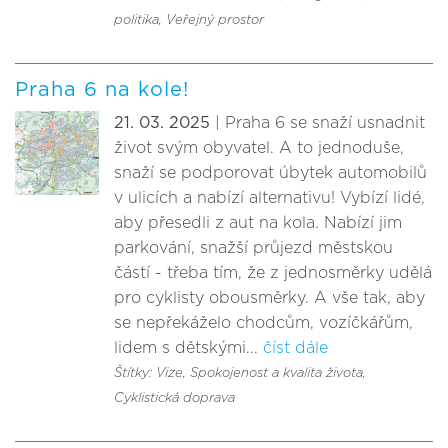
politika
, Veřejný prostor
Praha 6 na kole!
21. 03. 2025
| Praha 6 se snaží usnadnit
život svým obyvatel. A to jednoduše,
snaží se podporovat úbytek automobilů
v ulicích a nabízí alternativu! Vybízí lidé,
aby přesedli z aut na kola. Nabízí jim
parkování, snažší průjezd městskou
částí - třeba tím, že z jednosměrky udělá
pro cyklisty obousměrky. A vše tak, aby
se nepřekáželo chodcům, vozíčkářům,
lidem s dětskými...
číst dále
Štítky: Vize
, Spokojenost a kvalita života
,
Cyklistická doprava