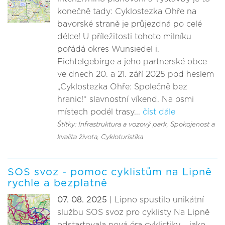
konečně tady: Cyklostezka Ohře na
bavorské straně je průjezdná po celé
délce! U příležitosti tohoto milníku
pořádá okres Wunsiedel i.
Fichtelgebirge a jeho partnerské obce
ve dnech 20. a 21. září 2025 pod heslem
„Cyklostezka Ohře: Společně bez
hranic!“ slavnostní víkend. Na osmi
místech podél trasy...
číst dále
Štítky: Infrastruktura a vozový park
, Spokojenost a
kvalita života
, Cykloturistika
SOS svoz - pomoc cyklistům na Lipně
rychle a bezplatně
07. 08. 2025
| Lipno spustilo unikátní
službu SOS svoz pro cyklisty Na Lipně