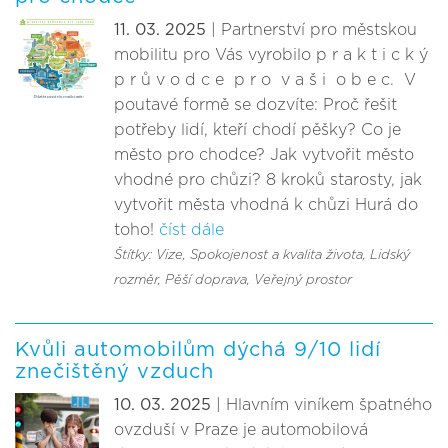
11. 03. 2025
| Partnerství pro městskou
mobilitu pro Vás vyrobilo p r a k t i c k ý
p r ů v o d c e p r o v a š i o b e c. V
poutavé formě se dozvíte: Proč řešit
potřeby lidí, kteří chodí pěšky? Co je
město pro chodce? Jak vytvořit město
vhodné pro chůzi? 8 kroků starosty, jak
vytvořit města vhodná k chůzi Hurá do
toho!
číst dále
Štítky: Vize
, Spokojenost a kvalita života
, Lidský
rozměr
, Pěší doprava
, Veřejný prostor
Kvůli automobilům dýchá 9/10 lidí
znečištěný vzduch
10. 03. 2025
| Hlavním viníkem špatného
ovzduší v Praze je automobilová