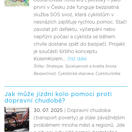
odstartovala nová éra cyklistiky – jako
první v Česku zde funguje bezplatná
služba SOS svoz, která cyklistům v
nesnázích zajišťuje rychlou pomoc. Stačí
zavolat při defektu, vyčerpání nebo
nepřízni počasí a cyklista se během
chvíle dostane zpět do bezpečí. Projekt
je součástí širšího konceptu
KolemKolem...
číst dále
Štítky: Strategie
, Spokojenost a kvalita života
,
Bezpečnost
, Cyklistická doprava
, Cykloturistika
Jak může jízdní kolo pomoci proti
dopravní chudobě?
30. 07. 2025
| Dopravní chudoba
(transport poverty) je stále závažnějším
problémem mnoha měst a regionů. Jde