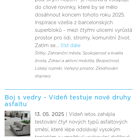
do cílové rovinky, které by se mělo
dosáhnout koncem tohoto roku 2025.
Inspirace vzešla z barcelonských
superbloků - mezi čtyřmi ulicemi vyrůstá
prostor pro lidi, stromy, komunitní život.
Zatím se...
číst dále
Štítky: Zahraniční města
, Spokojenost a kvalita
života
, Zdraví a aktivní mobilita
, Bezpečnost
,
Lidský rozměr
, Veřejný prostor
, Zklidňování
dopravy
Boj s vedry - Vídeň testuje nové druhy
asfaltu
13. 05. 2025
| Vídeň letos zahájila
testování čtyř nových typů asfaltových
směsí, které lépe odolávají vysokým