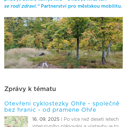
se rodí zdraví.“
Partnerství pro městskou mobilitu.
Zprávy k tématu
Otevření cyklostezky Ohře - společně
bez hranic - od pramene Ohře
16. 09. 2025
| Po více než deseti letech
intenzivního plánování a výstavby je to