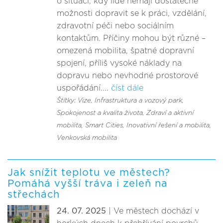
o situaci, kdy lidé nemají dostatečné
možnosti dopravit se k práci, vzdělání,
zdravotní péči nebo sociálním
kontaktům. Příčiny mohou být různé –
omezená mobilita, špatné dopravní
spojení, příliš vysoké náklady na
dopravu nebo nevhodné prostorové
uspořádání....
číst dále
Štítky: Vize
, Infrastruktura a vozový park
,
Spokojenost a kvalita života
, Zdraví a aktivní
mobilita
, Smart Cities, Inovativní řešení a mobilita
,
Venkovská mobilita
Jak snížit teplotu ve městech?
Pomáhá vyšší tráva i zeleň na
střechách
24. 07. 2025
| Ve městech dochází v