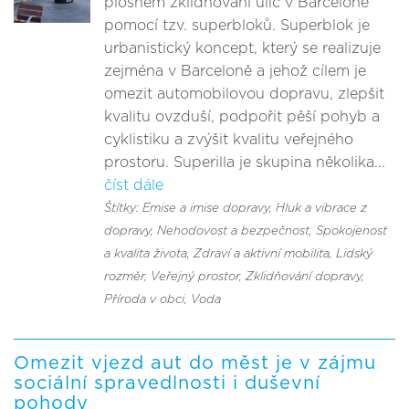
plošném zklidňování ulic v Barceloně
pomocí tzv. superbloků. Superblok je
urbanistický koncept, který se realizuje
zejména v Barceloně a jehož cílem je
omezit automobilovou dopravu, zlepšit
kvalitu ovzduší, podpořit pěší pohyb a
cyklistiku a zvýšit kvalitu veřejného
prostoru. Superilla je skupina několika...
číst dále
Štítky: Emise a imise dopravy
, Hluk a vibrace z
dopravy
, Nehodovost a bezpečnost
, Spokojenost
a kvalita života
, Zdraví a aktivní mobilita
, Lidský
rozměr
, Veřejný prostor
, Zklidňování dopravy
,
Příroda v obci
, Voda
Omezit vjezd aut do měst je v zájmu
sociální spravedlnosti i duševní
pohody