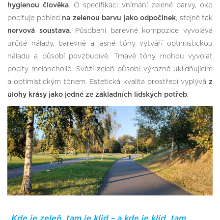
hygienou člověka
. O specifikaci vnímání zelené barvy, oko
pociťuje pohled
na zelenou barvu jako odpočinek
, stejně tak
nervová soustava
. Působení barevné kompozice vyvolává
určité nálady, barevné a jasné tóny vytváří optimistickou
náladu a působí povzbudivě. Tmavé tóny mohou vyvolat
pocity melancholie. Svěží zeleň působí výrazně uklidňujícím
a optimistickým tónem. Estetická kvalita prostředí vyplývá
z
úlohy krásy jako jedné ze základních lidských potřeb
.
„Kde je zeleň, tam je klid – a kde je klid, tam