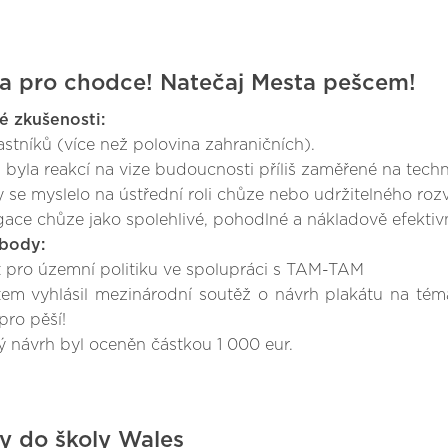
a pro chodce! Natečaj Mesta pešcem!
é zkušenosti:
astníků (více než polovina zahraničních).
 byla reakcí na vize budoucnosti příliš zaměřené na techn
y se myslelo na ústřední roli chůze nebo udržitelného rozv
ace chůze jako spolehlivé, pohodlné a nákladově efektivn
body:
ut pro územní politiku ve spolupráci s TAM-TAM
utem vyhlásil mezinárodní soutěž o návrh plakátu na t
pro pěší!
ý návrh byl oceněn částkou 1 000 eur.
y do školy Wales