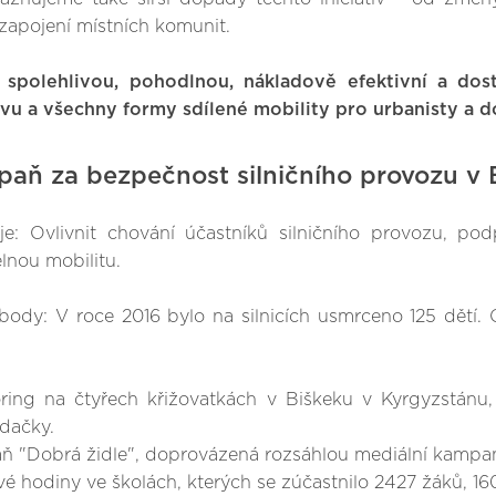
 zapojení místních komunit.
 spolehlivou, pohodlnou, nákladově efektivní a do
vu a všechny formy sdílené mobility pro urbanisty a 
aň za bezpečnost silničního provozu v 
je: Ovlivnit chování účastníků silničního provozu, pod
elnou mobilitu.
body: V roce 2016 bylo na silnicích usmrceno 125 dětí.
ring na čtyřech křižovatkách v Biškeku v Kyrgyzstán
dačky.
 "Dobrá židle", doprovázená rozsáhlou mediální kampan
é hodiny ve školách, kterých se zúčastnilo 2427 žáků, 160 