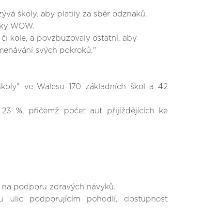
vá školy, aby platily za sběr odznaků.
naky WOW.
či kole, a povzbuzovaly ostatní, aby
amenávání svých pokroků."
koly" ve Walesu 170 základních škol a 42
 %, přičemž počet aut přijíždějících ke
ň na podporu zdravých návyků.
 ulic podporujícím pohodlí, dostupnost