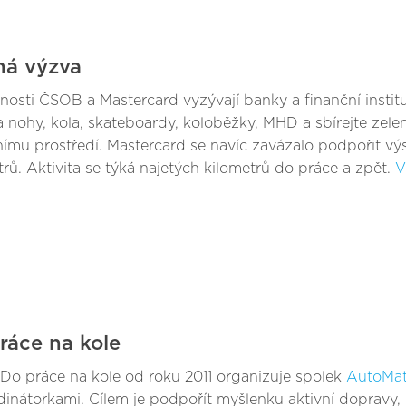
ná výzva
nosti ČSOB a Mastercard vyzývají banky a finanční insti
a nohy, kola, skateboardy, koloběžky, MHD a sbírejte zele
tnímu prostředí. Mastercard se navíc zavázalo podpořit vý
trů. Aktivita se týká najetých kilometrů do práce a zpět.
V
ráce na kole
Do práce na kole od roku 2011 organizuje spolek
AutoMa
dinátorkami. Cílem je podpořít myšlenku aktivní dopravy, 