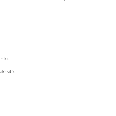
stu.
lé sítě.