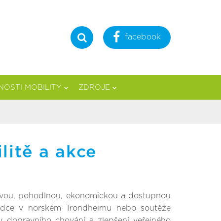
facebook
Hledat
OSTI MOBILITY
ZDROJE
litě a akce
hlivou, pohodlnou, ekonomickou a dostupnou
chodce v norském Trondheimu nebo soutěže
y dopravního chování a zlepšení veřejného