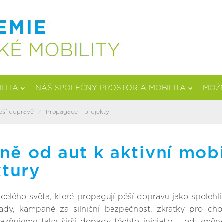
ILITA
NÁŠ SPOLEČNÝ PROSTOR A MOBILITA
MOŽN
ěší dopravě
Propagace - projekty
ně od aut k aktivní mobi
ktury
celého světa, které propagují pěší dopravu jako spole
klady, kampaně za silniční bezpečnost, zkratky pro 
azňujeme také širší dopady těchto iniciativ – od změn