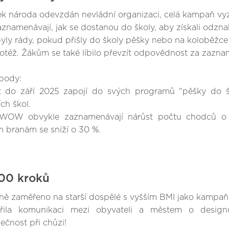
k národa odevzdán nevládní organizaci, celá kampaň vyzý
aznamenávají, jak se dostanou do školy, aby získali odz
byly rády, pokud přišly do školy pěšky nebo na koloběžce 
 totéž. Žákům se také líbilo převzít odpovědnost za zazn
body:
t do září 2025 zapojí do svých programů "pěšky do š
ch škol.
 WOW obvykle zaznamenávají nárůst počtu chodců o 23
m branám se sníží o 30 %.
00 kroků
ě zaměřeno na starší dospělé s vyšším BMI jako kampa
řila komunikaci mezi obyvateli a městem o designu
ečnost při chůzi!