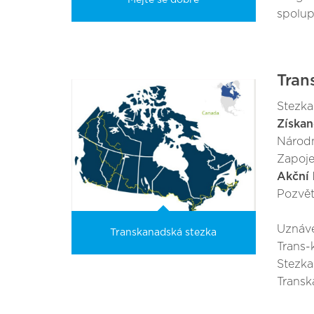
Mějte se dobře
spolup
Tran
Stezka
Získan
Národní
Zapoje
Akční 
Pozvěte
Uznáve
Transkanadská stezka
Trans-
Stezka
Transk