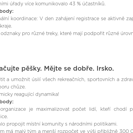
ními úřady více komunikovalo 43 % účastníků.
body:
ální koordinace: V den zahájení registrace se aktivně za
 kraje.
odznaky pro různé treky, které mají podpořit různé úrovn
ačujte pěšky. Mějte se dobře. Irsko.
tit a umožnit úsilí všech rekreačních, sportovních a zdra
oru chůze.
icky reagující dynamika!
body:
organizace je maximalizovat počet lidí, kteří chodí
ice.
o propojit místní komunity s národními politikami.
m má malý tým a menší rozpočet ve výši přibližně 300 000