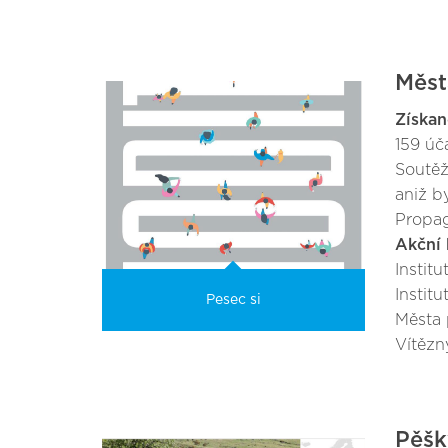
Měst
Získan
159 úč
Soutěž
aniž b
Propag
Akční 
Instit
Instit
Pesec si
Města 
Vítězn
Pěšk