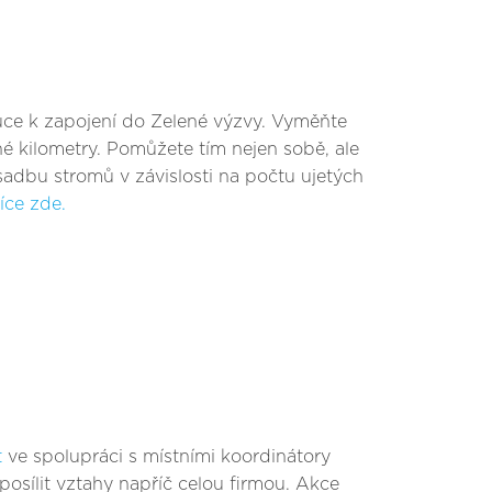
tuce k zapojení do Zelené výzvy. Vyměňte
né kilometry. Pomůžete tím nejen sobě, ale
sadbu stromů v závislosti na počtu ujetých
íce zde.
t
ve spolupráci s místními koordinátory
posílit vztahy napříč celou firmou. Akce