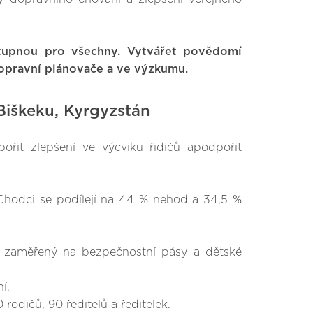
stupnou pro všechny. Vytvářet povědomí
dopravní plánovače a ve výzkumu.
Biškeku, Kyrgyzstán
pořit zlepšení ve výcviku řidičů apodpořit
 Chodci se podílejí na 44 % nehod a 34,5 %
u, zaměřený na bezpečnostní pásy a dětské
í.
rodičů, 90 ředitelů a ředitelek.