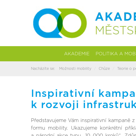
AKADEMIE
POLITIKA A MOB
Nacházíte se:
Možnosti mobility
Chůze
Teorie o p
Inspirativní kampa
k rozvoji infrastru
Představujeme Vám inspirativní kampaně z 
formu mobility. Ukazujeme konkrétní pří
a národní akce typu „10 000 kroků“. Zdůr