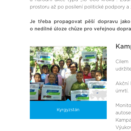
prostoru až po posílení politické podpory a
Je třeba propagovat pěší dopravu jako
o nedílné úloze chůze pro veřejnou dopra
Kamp
Cílem 
udržit
Akční 
úmrtí.
Monito
Kyrgyzstán
autose
Kampaň
Výukov