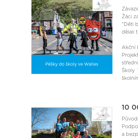
Závaze
Žáci z
"Děti 
dělali
Akční 
Projek
střední
Pěšky do školy ve Walles
Školy
školní
10 0
Původn
Podpo
a bezp