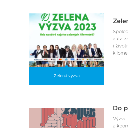
Zele
Společ
auta z
i živo
kilome
Zelená výzva
Do p
Výzvu 
a koor