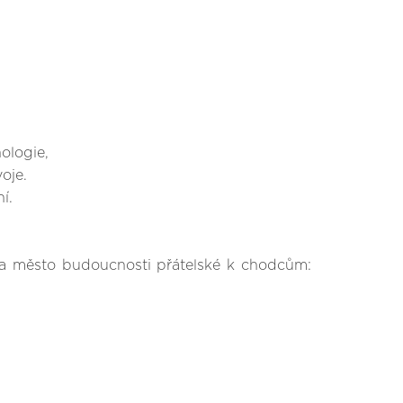
ologie,
oje.
í.
éma město budoucnosti přátelské k chodcům: