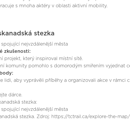
racuje s mnoha aktéry v oblasti aktivní mobility.
skanadská stezka
 spojující nejvzdálenější města
é zkušenosti:
 projekt, který inspiroval místní sítě.
ní komunity pomohlo s domorodým smířením vyjednat ce
body:
 lidi, aby vyprávěli příběhy a organizovali akce v rámci ce
jte dárce.
kanadská stezka:
 spojující nejvzdálenější města
anadská stezka. Zdroj: https://tctrail.ca/explore-the-map/