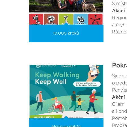
S míst
Akční 
Region
a čtyři
Různé 
10.000 kroků
Pokr
Sjedno
o podp
Pandem
Akční 
Cílem 
a kond
Pomohl
Progra