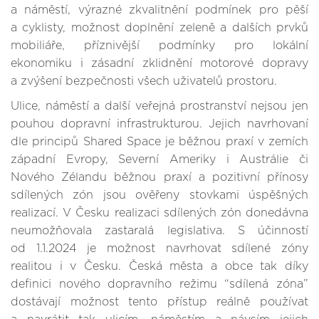
a náměstí, výrazné zkvalitnění podmínek pro pěší
a cyklisty, možnost doplnění zeleně a dalších prvků
mobiliáře, příznivější podmínky pro lokální
ekonomiku i zásadní zklidnění motorové dopravy
a zvýšení bezpečnosti všech uživatelů prostoru.
Ulice, náměstí a další veřejná prostranství nejsou jen
pouhou dopravní infrastrukturou. Jejich navrhovaní
dle principů Shared Space je běžnou praxí v zemích
západní Evropy, Severní Ameriky i Austrálie či
Nového Zélandu běžnou praxí a pozitivní přínosy
sdílených zón jsou ověřeny stovkami úspěšných
realizací. V Česku realizaci sdílených zón donedávna
neumožňovala zastaralá legislativa. S účinností
od 1.1.2024 je možnost navrhovat sdílené zóny
realitou i v Česku. Česká města a obce tak díky
definici nového dopravního režimu “sdílená zóna”
dostávají možnost tento přístup reálně používat