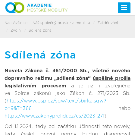
Togg
navi
Nacházíte se:
Náš společný prostor a mobilita
Zklidňování
Zvolni
Sdílená zóna
Sdílená zóna
Novela Zákona č. 361/2000 Sb., včetně nového
dopravního režimu „sdílená zóna“
úspěšně prošla
legislativním procesem
a je již i zveřejněna
ve Sbírce zákonů jako Zákon č. 271/2023 Sb.
(
https://www.psp.cz/sqw/text/sbirka.sqw?
o=9&T=366
nebo
https://www.zakonyprolidi.cz/cs/2023-271
).
Od 1.1.2024, tedy od začátku účinnosti této novely,
tedy české právní normy budou disponovat