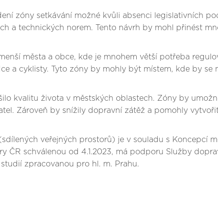
ení zóny setkávání možné kvůli absenci legislativních po
ích a technických norem. Tento návrh by mohl přinést m
menší města a obce, kde je mnohem větší potřeba regulo
dce a cyklisty. Tyto zóny by mohly být místem, kde by se mo
lo kvalitu života v městských oblastech. Zóny by umožnil
el. Zároveň by snížily dopravní zátěž a pomohly vytvořit 
sdílených veřejných prostorů) je v souladu s Koncepcí mě
tury ČR schválenou od 4.1.2023, má podporu Služby doprav
udií zpracovanou pro hl. m. Prahu.