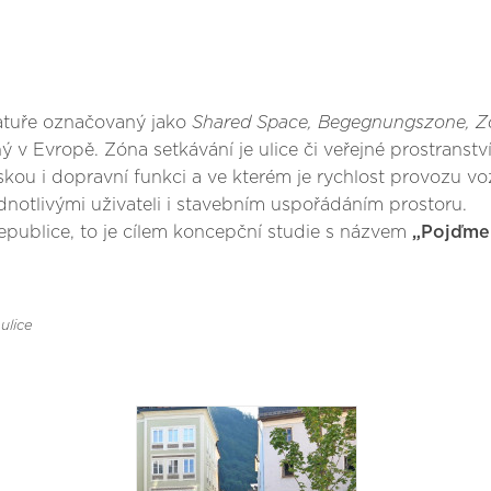
ratuře označovaný jako
Shared Space, Begegnungszone, Z
ý v Evropě. Zóna setkávání je ulice či veřejné prostranst
kou i dopravní funkci a ve kterém je rychlost provozu v
dnotlivými uživateli i stavebním uspořádáním prostoru.
republice, to je cílem koncepční studie s názvem
„Pojďme 
ulice