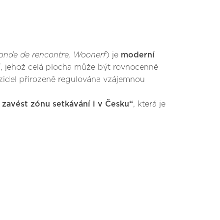
onde de rencontre, Woonerf
) je
moderní
ví, jehož celá plocha může být rovnocenně
ozidel přirozeně regulována vzájemnou
zavést zónu setkávání i v Česku“
, která je