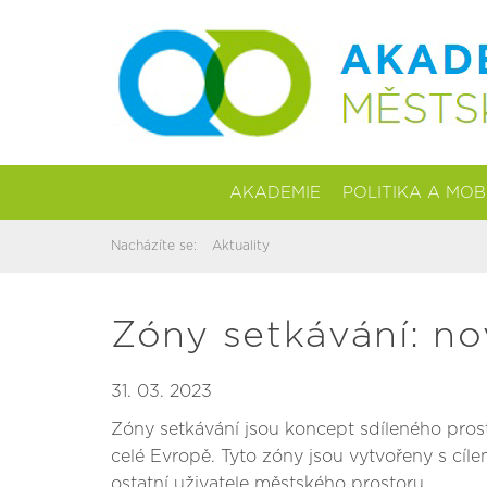
AKADEMIE
POLITIKA A MOB
Nacházíte se:
Aktuality
Zóny setkávání: no
31. 03. 2023
Zóny setkávání jsou koncept sdíleného prost
celé Evropě. Tyto zóny jsou vytvořeny s cíl
ostatní uživatele městského prostoru.