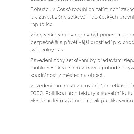
Bohužel, v České republice zatím není zaved
jak zavést zóny setkávání do českých právn
republice.
Zóny setkávání by mohly být přínosem pro 
bezpečnější a přívětivější prostředí pro cho
svůj volný čas.
Zavedení zóny setkávání by především zlepši
mohlo vést k většímu zdraví a pohodě obyvat
soudržnost v městech a obcích.
Zavedení možnosti zřizování Zón setkávání (
2030, Politikou architektury a stavební kul
akademickým výzkumem, tak publikovanou st