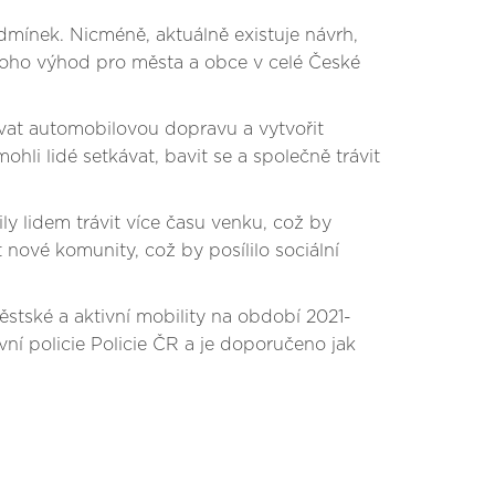
dmínek. Nicméně, aktuálně existuje návrh,
noho výhod pro města a obce v celé České
vat automobilovou dopravu a vytvořit
hli lidé setkávat, bavit se a společně trávit
y lidem trávit více času venku, což by
nové komunity, což by posílilo sociální
stské a aktivní mobility na období 2021-
ní policie Policie ČR a je doporučeno jak