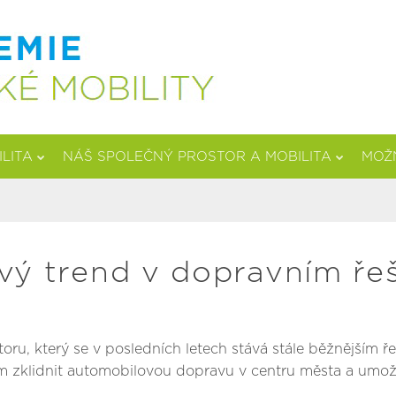
ILITA
NÁŠ SPOLEČNÝ PROSTOR A MOBILITA
MOŽN
vý trend v dopravním ře
oru, který se v posledních letech stává stále běžnějším
em zklidnit automobilovou dopravu v centru města a umožni