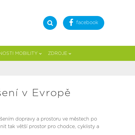
facebook
Hledat
OSTI MOBILITY
ZDROJE
šení v Evropě
 řešením dopravy a prostoru ve městech po
t tak větší prostor pro chodce, cyklisty a