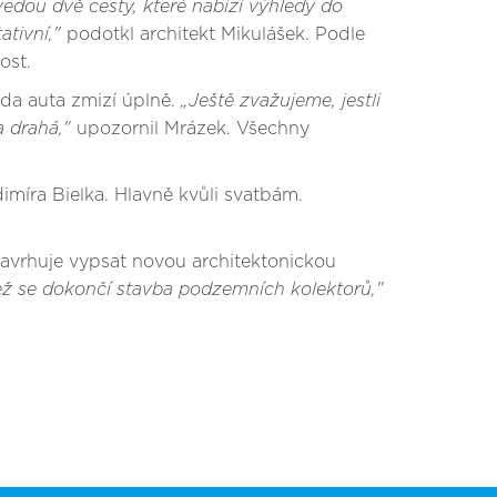
vedou dvě cesty, které nabízí výhledy do
tivní,"
podotkl architekt Mikulášek. Podle
ost.
zda auta zmizí úplně.
„Ještě zvažujeme, jestli
a drahá,"
upozornil Mrázek. Všechny
íra Bielka. Hlavně kvůli svatbám.
 navrhuje vypsat novou architektonickou
než se dokončí stavba podzemních kolektorů,"