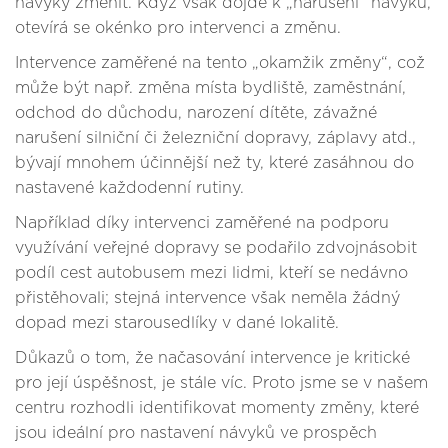
návyky změnit. Když však dojde k „narušení“ návyku,
otevírá se okénko pro intervenci a změnu.
Intervence zaměřené na tento „okamžik změny“, což
může být např. změna místa bydliště, zaměstnání,
odchod do důchodu, narození dítěte, závažné
narušení silniční či železniční dopravy, záplavy atd.,
bývají mnohem účinnější než ty, které zasáhnou do
nastavené každodenní rutiny.
Například díky intervenci zaměřené na podporu
využívání veřejné dopravy se podařilo zdvojnásobit
podíl cest autobusem mezi lidmi, kteří se nedávno
přistěhovali; stejná intervence však neměla žádný
dopad mezi starousedlíky v dané lokalitě.
Důkazů o tom, že načasování intervence je kritické
pro její úspěšnost, je stále víc. Proto jsme se v našem
centru rozhodli identifikovat momenty změny, které
jsou ideální pro nastavení návyků ve prospěch