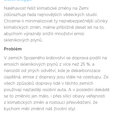
Naléhavost řešit klimatické změny na Zemi
zdůrazňuje řada nejnovějších vědeckých studií.
Chceme-li minimalizovat ty nejnebezpečnější účinky
klimatických změn, máme přibližně deset let na to,
abychom výrazněji snížili množství emisí
skleníkových plynů.
Problém
V zemích Spojeného království se doprava podílí na
emisích skleníkových plynů z více než 25 %, a
narozdíl od jiných odvětví, kde je dekarbonizace
úspěšná, emise z dopravy jsou stále na vzestupu. Ze
všech způsobů dopravy lidé v těchto zemích
používají nejčastěji osobní auta. A v poslední dekádě
se to změnilo jen málo, i přes sílící obavy veřejnosti
z klimatických změn a rostoucí přesvědčení, že
bychom měli změnit náš životní styl.