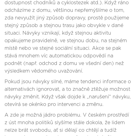
dostupnost chodníků a cyklostezek atd.). Když ráno
odcházíme z domu, většinou nepřemýšlíme o tom,
zda nevyužít jiný způsob dopravy, prostě použijeme
stejný způsob a stejnou trasu jako obvykle v dané
situaci. Návyky vznikají, když stejnou aktivitu
opakujeme pravidelně, ve stejnou dobu, na stejném
místě nebo ve stejné sociální situaci. Akce se pak
stává mnohem víc automatickou odpovědí na
podnět (např. odchod z domu ve všední den) než
výsledkem vědomého uvažování.
Pokud jsou návyky silné, máme tendenci informace o
alternativách ignorovat, a to značně ztěžuje možnost
návyky změnit. Když však dojde k „narušení“ návyku,
otevírá se okénko pro intervenci a změnu.
A zde je možná jádro problému. V českém prostředí
z úst mnoha politiků slyšíme stále dokola, že lidem
nelze brát svobodu, ať si dělají co chtějí a tudíž