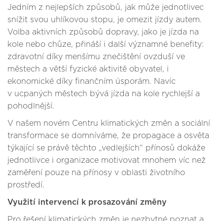
Jedním z nejlepších způsobů, jak může jednotlivec
snížit svou uhlíkovou stopu, je omezit jízdy autem.
Volba aktivních způsobů dopravy, jako je jízda na
kole nebo chůze, přináší i další významné benefity:
zdravotní díky menšímu znečištění ovzduší ve
městech a větší fyzické aktivitě obyvatel, i
ekonomické díky finančním úsporám. Navíc
v ucpaných městech bývá jízda na kole rychlejší a
pohodlnější.
V našem novém Centru klimatických změn a sociální
transformace se domníváme, že propagace a osvěta
týkající se právě těchto „vedlejších“ přínosů dokáže
jednotlivce i organizace motivovat mnohem víc než
zaměření pouze na přínosy v oblasti životního
prostředí.
Využití intervencí k prosazování změny
Pro řešení klimatických změn je nezbytné poznat a