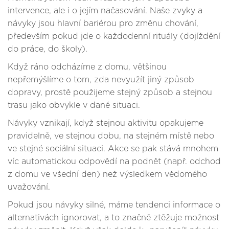
intervence, ale i o jejím načasování. Naše zvyky a
návyky jsou hlavní bariérou pro změnu chování,
především pokud jde o každodenní rituály (dojíždění
do práce, do školy).
Když ráno odcházíme z domu, většinou
nepřemýšlíme o tom, zda nevyužít jiný způsob
dopravy, prostě použijeme stejný způsob a stejnou
trasu jako obvykle v dané situaci.
Návyky vznikají, když stejnou aktivitu opakujeme
pravidelně, ve stejnou dobu, na stejném místě nebo
ve stejné sociální situaci. Akce se pak stává mnohem
víc automatickou odpovědí na podnět (např. odchod
z domu ve všední den) než výsledkem vědomého
uvažování.
Pokud jsou návyky silné, máme tendenci informace o
alternativách ignorovat, a to značně ztěžuje možnost