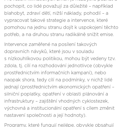
pochopit, co lidé považují za důležité – například
blahobyt, zdraví dětí, nižší náklady, pohodlí – a
vypracovat takové strategie a intervence, které
pomohou na jednu stranu dojít k uspokojení těchto
potřeb, a na druhou stranu radikálně snížit emise.
Intervence zaměřené na posílení takových
dopravních návyků, které jsou v souladu
s nízkouhlíkovou politikou, mohou být vedeny tzv.
zdola, tj. cílí na rozhodování jednotlivce (obvykle
prostřednictvím informačních kampaní), nebo
naopak shora, tedy cílí na podmínky, v nichž lidé
jednají (prostřednictvím ekonomických opatření –
silniční poplatky, opatření v oblasti plánování a
infrastruktury – zajištění vhodných cyklostezek,
výchovná a institucionální opatření s cílem změnit
nastavení společnosti a její hodnoty).
Programy, které fungují nejlépe, obvykle obsahují