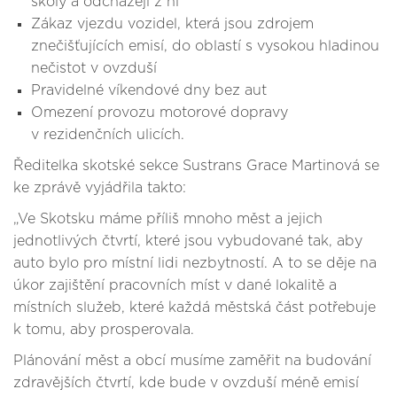
školy a odcházejí z ní
Zákaz vjezdu vozidel, která jsou zdrojem
znečišťujících emisí, do oblastí s vysokou hladinou
nečistot v ovzduší
Pravidelné víkendové dny bez aut
Omezení provozu motorové dopravy
v rezidenčních ulicích.
Ředitelka skotské sekce Sustrans Grace Martinová se
ke zprávě vyjádřila takto:
„Ve Skotsku máme příliš mnoho měst a jejich
jednotlivých čtvrtí, které jsou vybudované tak, aby
auto bylo pro místní lidi nezbytností. A to se děje na
úkor zajištění pracovních míst v dané lokalitě a
místních služeb, které každá městská část potřebuje
k tomu, aby prosperovala.
Plánování měst a obcí musíme zaměřit na budování
zdravějších čtvrtí, kde bude v ovzduší méně emisí