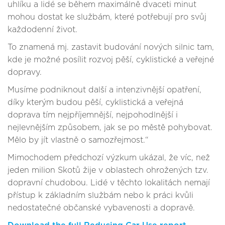
uhlíku a lidé se během maximálně dvaceti minut
mohou dostat ke službám, které potřebují pro svůj
každodenní život.
To znamená mj. zastavit budování nových silnic tam,
kde je možné posílit rozvoj pěší, cyklistické a veřejné
dopravy.
Musíme podniknout další a intenzivnější opatření,
díky kterým budou pěší, cyklistická a veřejná
doprava tím nejpříjemnější, nejpohodlnější i
nejlevnějším způsobem, jak se po městě pohybovat.
Mělo by jít vlastně o samozřejmost.“
Mimochodem předchozí výzkum ukázal, že víc, než
jeden milion Skotů žije v oblastech ohrožených tzv.
dopravní chudobou. Lidé v těchto lokalitách nemají
přístup k základním službám nebo k práci kvůli
nedostatečné občanské vybavenosti a dopravě.