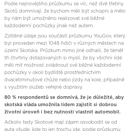
Podle nejnovějšího průzkumu se víc, než dvě třetiny
Skotů domnívají, že bychom měli být schopni a mělo
by nám být umožněno realizovat své běžné
každodenní pochůzky jinak než autem.
Zjištěné údaje jsou součástí průzkumu YouGov, který
byl proveden mezi 1048 řidiči v různých městech na
území Skotska. Průzkum mimo jiné odhalil, že téměř
tři čtvrtiny dotazovaných si myslí, že by všichni lidé
měli mít možnost zvládnout své běžné každodenní
pochůzky v okolí bydliště prostřednictvím
dvacetiminutové chůze nebo jízdy na kole, případně
s využitím služeb veřejné dopravy.
80 % respondentů se domnívá, že je důležité, aby
skotská vláda umožnila lidem zajistit si dobrou
životní úroveň i bez nutnosti vlastnit automobil.
Ačkoliv tedy Skotové mají zájem osvobodit se od
auta všude, kde to jen trochu jde, podle průzkumu