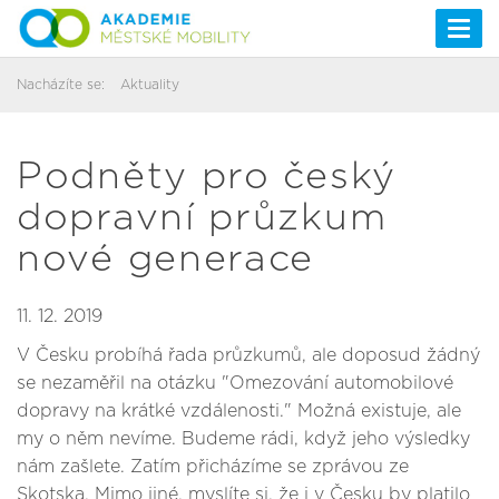
Togg
navi
Nacházíte se:
Aktuality
Podněty pro český
dopravní průzkum
nové generace
11. 12. 2019
V Česku probíhá řada průzkumů, ale doposud žádný
se nezaměřil na otázku "Omezování automobilové
dopravy na krátké vzdálenosti." Možná existuje, ale
my o něm nevíme. Budeme rádi, když jeho výsledky
nám zašlete. Zatím přicházíme se zprávou ze
Skotska. Mimo jiné, myslíte si, že i v Česku by platilo