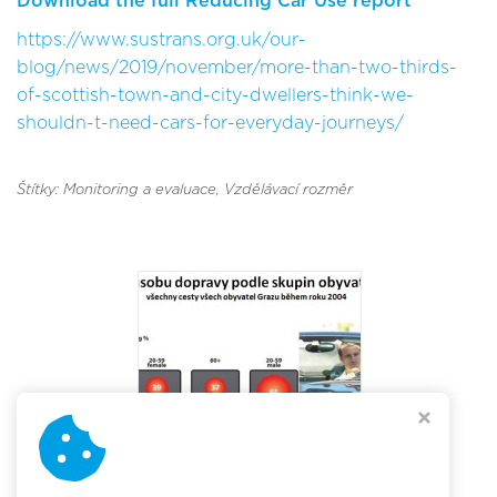
Download the full Reducing Car Use report
https://www.sustrans.org.uk/our-
blog/news/2019/november/more-than-two-thirds-
of-scottish-town-and-city-dwellers-think-we-
shouldn-t-need-cars-for-everyday-journeys/
Štítky: Monitoring a evaluace
, Vzdělávací rozměr