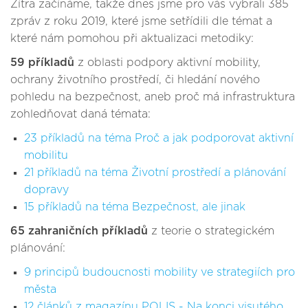
Zítra začínáme, takže dnes jsme pro vás vybrali 385
zpráv z roku 2019, které jsme setřídili dle témat a
které nám pomohou při aktualizaci metodiky:
59 příkladů
z oblasti podpory aktivní mobility,
ochrany životního prostředí, či hledání nového
pohledu na bezpečnost, aneb proč má infrastruktura
zohledňovat daná témata:
23 příkladů na téma Proč a jak podporovat aktivní
mobilitu
21 příkladů na téma Životní prostředí a plánování
dopravy
15 příkladů na téma Bezpečnost, ale jinak
65 zahraničních příkladů
z teorie o strategickém
plánování:
9 principů budoucnosti mobility ve strategiích pro
města
12 článků z magazínu POLIS - Na konci visutého