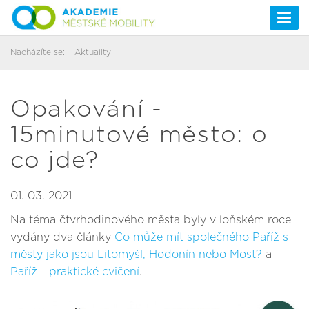
Togg
navi
Nacházíte se:
Aktuality
Opakování -
15minutové město: o
co jde?
01. 03. 2021
Na téma čtvrhodinového města byly v loňském roce
vydány dva články
Co může mít společného Paříž s
městy jako jsou Litomyšl, Hodonín nebo Most?
a
Paříž - praktické cvičení
.