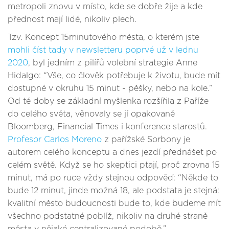
metropoli znovu v místo, kde se dobře žije a kde
přednost mají lidé, nikoliv plech.
Tzv. Koncept 15minutového města, o kterém jste
mohli číst tady v newsletteru poprvé už v lednu
2020
, byl jedním z pilířů volební strategie Anne
Hidalgo: “Vše, co člověk potřebuje k životu, bude mít
dostupné v okruhu 15 minut - pěšky, nebo na kole.”
Od té doby se základní myšlenka rozšířila z Paříže
do celého světa, věnovaly se jí opakovaně
Bloomberg, Financial Times i konference starostů.
Profesor Carlos Moreno
z pařížské Sorbony je
autorem celého konceptu a dnes jezdí přednášet po
celém světě. Když se ho skeptici ptají, proč zrovna 15
minut, má po ruce vždy stejnou odpověď: “Někde to
bude 12 minut, jinde možná 18, ale podstata je stejná:
kvalitní město budoucnosti bude to, kde budeme mít
všechno podstatné poblíž, nikoliv na druhé straně