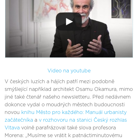
Video na youtube
V českých luzích a hájích patří mezi podobně
smýšlející například architekt Osamu Okamura, mimo
jiné také čtenář našeho newsletteru. Před nedávnem
dokonce vydal o moudrých městech budoucnosti
novou
knihu Město pro každého: Manuál urbanisty
začátečníka
a
v rozhovoru na stanici Český rozhlas
Vltava
volně parafrázoval také slova profesora
Morena: „Musíme se vrátit k patnáctiminutovému