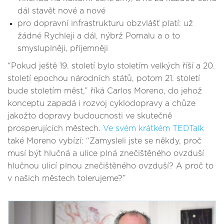
dál stavět nové a nové
pro dopravní infrastrukturu obzvlášť platí: už
žádné Rychleji a dál, nýbrž Pomalu a o to
smysluplněji, příjemněji
“Pokud ještě 19. století bylo stoletím velkých říší a 20.
století epochou národních států, potom 21. století
bude stoletím měst,” říká Carlos Moreno, do jehož
konceptu zapadá i rozvoj cyklodopravy a chůze
jakožto dopravy budoucnosti ve skutečně
prosperujících městech.
Ve svém krátkém TEDTalk
také Moreno vybízí: “Zamysleli jste se někdy, proč
musí být hlučná a ulice plná znečištěného ovzduší
hlučnou ulicí plnou znečištěného ovzduší? A proč to
v našich městech tolerujeme?”