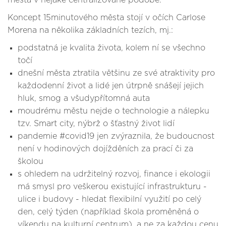
města v nějaké centralizované podobě.”
Koncept 15minutového města stojí v očích Carlose
Morena na několika základních tezích, mj.:
podstatná je kvalita života, kolem ní se všechno
točí
dnešní města ztratila většinu ze své atraktivity pro
každodenní život a lidé jen útrpně snášejí jejich
hluk, smog a všudypřítomná auta
moudrému městu nejde o technologie a nálepku
tzv. Smart city, nýbrž o šťastný život lidí
pandemie #covid19 jen zvýraznila, že budoucnost
není v hodinových dojížděních za prací či za
školou
s ohledem na udržitelný rozvoj, finance i ekologii
má smysl pro veškerou existující infrastrukturu -
ulice i budovy - hledat flexibilní využití po celý
den, celý týden (například škola proměněná o
víkendu na kulturní centrum), a ne za každou cenu