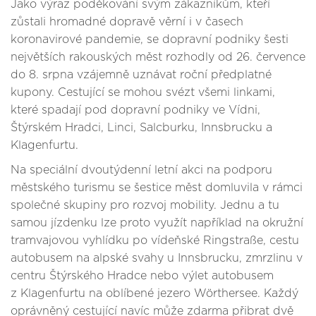
Jako výraz poděkování svým zákazníkům, kteří
zůstali hromadné dopravě věrní i v časech
koronavirové pandemie, se dopravní podniky šesti
největších rakouských měst rozhodly od 26. července
do 8. srpna vzájemně uznávat roční předplatné
kupony. Cestující se mohou svézt všemi linkami,
které spadají pod dopravní podniky ve Vídni,
Štýrském Hradci, Linci, Salcburku, Innsbrucku a
Klagenfurtu.
Na speciální dvoutýdenní letní akci na podporu
městského turismu se šestice měst domluvila v rámci
společné skupiny pro rozvoj mobility. Jednu a tu
samou jízdenku lze proto využít například na okružní
tramvajovou vyhlídku po vídeňské Ringstraße, cestu
autobusem na alpské svahy u Innsbrucku, zmrzlinu v
centru Štýrského Hradce nebo výlet autobusem
z Klagenfurtu na oblíbené jezero Wörthersee. Každý
oprávněný cestující navíc může zdarma přibrat dvě