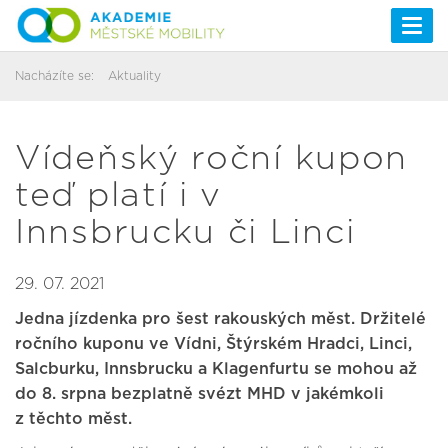
Togg
navi
Nacházíte se:
Aktuality
Vídeňský roční kupon
teď platí i v
Innsbrucku či Linci
29. 07. 2021
Jedna jízdenka pro šest rakouských měst. Držitelé
ročního kuponu ve Vídni, Štýrském Hradci, Linci,
Salcburku, Innsbrucku a Klagenfurtu se mohou až
do 8. srpna bezplatně svézt MHD v jakémkoli
z těchto měst.