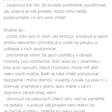
...zaujmout lidi tím, že budete podrobně vysvětlovat,
jak úžasný je váš projekt, místo toho raději
poslouchejte, co oni sami chtějí!
Snažte se...
...zjistit, kdo jsou ti, kteří vás kritizují, a pokud je jejich
kritika relevantní, přizvěte je k sobě na palubu a
udělejte z nich spoluhráče!
...připomínat všem, že jejich potřeby v oblasti
mobility jsou rozmanité: řidič auta se v okamžiku,
kdy auto opouští, stává chodcem; může mít děti
nebo starší rodiče, kteří se také chtějí pohybovat
bezpečně i mimo domov; a každý člověk na kole či v
tramvaji znamená o jedno auto méně v ranní
dopravní zácpě před vámi!
...domluvit na celkových cílech dřív, než se zaměříte
na detaily - a pokud váš projekt není reakcí na
skutečné potřeby, změňte ho nebo na něj