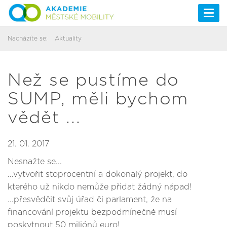
Togg
navi
Nacházíte se:
Aktuality
Než se pustíme do
SUMP, měli bychom
vědět ...
21. 01. 2017
Nesnažte se...
...vytvořit stoprocentní a dokonalý projekt, do
kterého už nikdo nemůže přidat žádný nápad!
...přesvědčit svůj úřad či parlament, že na
financování projektu bezpodmínečně musí
poskytnout 50 miliónů euro!