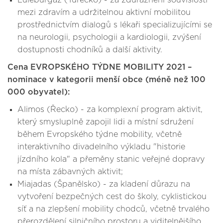
Lüleburgaz (Turecko) - za zdůraznění souvislosti
mezi zdravím a udržitelnou aktivní mobilitou
prostřednictvím dialogů s lékaři specializujícími se
na neurologii, psychologii a kardiologii, zvýšení
dostupnosti chodníků a další aktivity.
Cena EVROPSKÉHO TÝDNE MOBILITY 2021 –
nominace v kategorii menší obce (méně než 100
000 obyvatel):
Alimos (Řecko) - za komplexní program aktivit,
který smysluplně zapojil lidi a místní sdružení
během Evropského týdne mobility, včetně
interaktivního divadelního výkladu "historie
jízdního kola" a přeměny stanic veřejné dopravy
na místa zábavných aktivit;
Miajadas (Španělsko) - za kladení důrazu na
vytvoření bezpečných cest do školy, cyklistickou
síť a na zlepšení mobility chodců, včetně trvalého
přerozdělení silničního prostoru a viditelnějšího