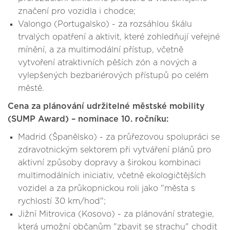
značení pro vozidla i chodce;
Valongo (Portugalsko) - za rozsáhlou škálu
trvalých opatření a aktivit, které zohledňují veřejné
mínění, a za multimodální přístup, včetně
vytvoření atraktivních pěších zón a nových a
vylepšených bezbariérových přístupů po celém
městě.
Cena za plánování udržitelné městské mobility
(SUMP Award) – nominace 10. ročníku:
Madrid (Španělsko) - za průřezovou spolupráci se
zdravotnickým sektorem při vytváření plánů pro
aktivní způsoby dopravy a širokou kombinaci
multimodálních iniciativ, včetně ekologičtějších
vozidel a za průkopnickou roli jako "města s
rychlostí 30 km/hod";
Jižní Mitrovica (Kosovo) - za plánování strategie,
která umožní občanům "zbavit se strachu" chodit