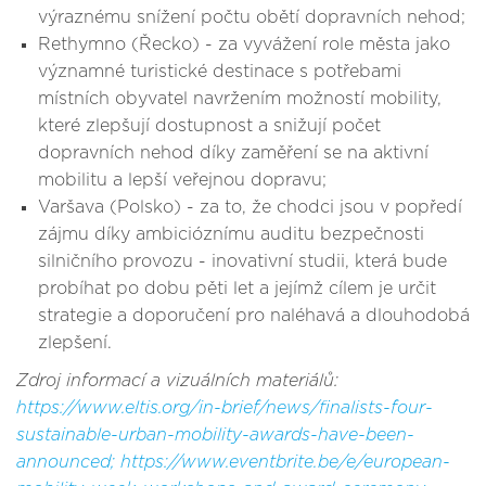
výraznému snížení počtu obětí dopravních nehod;
Rethymno (Řecko) - za vyvážení role města jako
významné turistické destinace s potřebami
místních obyvatel navržením možností mobility,
které zlepšují dostupnost a snižují počet
dopravních nehod díky zaměření se na aktivní
mobilitu a lepší veřejnou dopravu;
Varšava (Polsko) - za to, že chodci jsou v popředí
zájmu díky ambicióznímu auditu bezpečnosti
silničního provozu - inovativní studii, která bude
probíhat po dobu pěti let a jejímž cílem je určit
strategie a doporučení pro naléhavá a dlouhodobá
zlepšení.
Zdroj informací a vizuálních materiálů:
https://www.eltis.org/in-brief/news/finalists-four-
sustainable-urban-mobility-awards-have-been-
announced; https://www.eventbrite.be/e/european-