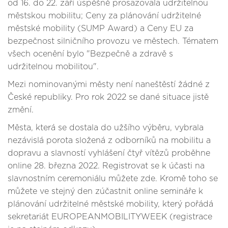
od 16. do 22. září úspěšně prosazovala udržitelnou
městskou mobilitu; Ceny za plánování udržitelné
městské mobility (SUMP Award) a Ceny EU za
bezpečnost silničního provozu ve městech. Tématem
všech ocenění bylo "Bezpečně a zdravě s
udržitelnou mobilitou".
Mezi nominovanými městy není naneštěstí žádné z
České republiky. Pro rok 2022 se dané situace jistě
změní.
Města, která se dostala do užšího výběru, vybrala
nezávislá porota složená z odborníků na mobilitu a
dopravu a slavností vyhlášení čtyř vítězů proběhne
online 28. března 2022. Registrovat se k účasti na
slavnostním ceremoniálu můžete zde. Kromě toho se
můžete ve stejný den zúčastnit online semináře k
plánování udržitelné městské mobility, který pořádá
sekretariát EUROPEANMOBILITYWEEK (registrace