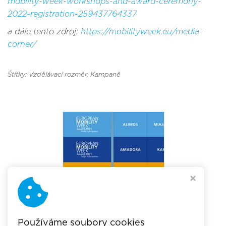
mobility-week-workshops-and-award-ceremony-
2022-registration-259437764337
a dále tento zdroj:
https://mobilityweek.eu/media-
corner/
Štítky: Vzdělávací rozměr
, Kampaně
Používáme soubory cookies