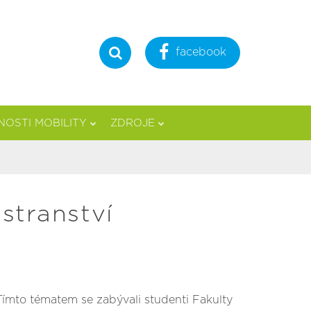
facebook
Hledat
OSTI MOBILITY
ZDROJE
stranství
ímto tématem se zabývali studenti Fakulty