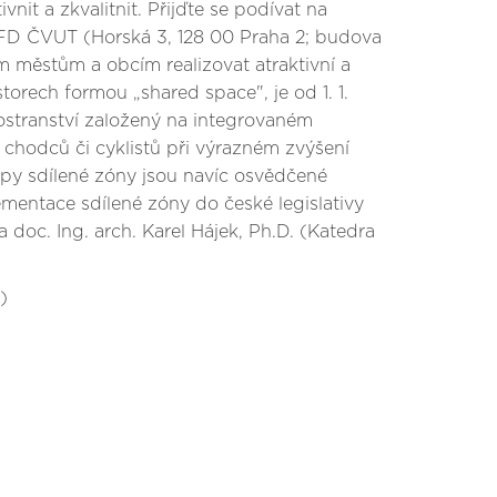
nit a zkvalitnit. Přijďte se podívat na
a FD ČVUT (Horská 3, 128 00 Praha 2; budova
m městům a obcím realizovat atraktivní a
torech formou „shared space", je od 1. 1.
prostranství založený na integrovaném
 chodců či cyklistů při výrazném zvýšení
cipy sdílené zóny jsou navíc osvědčené
ementace sdílené zóny do české legislativy
doc. Ing. arch. Karel Hájek, Ph.D. (Katedra
)