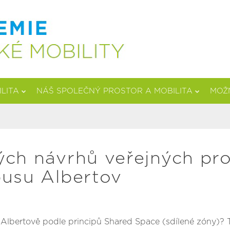
ILITA
NÁŠ SPOLEČNÝ PROSTOR A MOBILITA
MOŽN
ch návrhů veřejných pro
pusu Albertov
Albertově podle principů Shared Space (sdílené zóny)? T