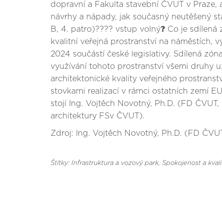
dopravní a Fakulta stavební ČVUT v Praze, a 
návrhy a nápady, jak současný neutěšený st
B, 4. patro)???? vstup volný❓ Co je sdílená
kvalitní veřejná prostranství na náměstích, 
2024 součástí české legislativy. Sdílená zón
využívání tohoto prostranství všemi druhy u
architektonické kvality veřejného prostrans
stovkami realizací v rámci ostatních zemí E
stojí Ing. Vojtěch Novotný, Ph.D. (FD ČVUT, 
architektury FSv ČVUT).
Zdroj: Ing. Vojtěch Novotný, Ph.D. (FD ČVU
Štítky: Infrastruktura a vozový park
, Spokojenost a kvali