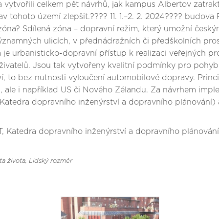
vytvořili celkem pět návrhů, jak kampus Albertov zatraktiv
av tohoto území zlepšit.???? 11. 1.–2. 2. 2024???? budov
 zóna? Sdílená zóna – dopravní režim, který umožní český
významných ulicích, v přednádražních či předškolních pros
a je urbanisticko-dopravní přístup k realizaci veřejných 
živatelů. Jsou tak vytvořeny kvalitní podmínky pro pohyb
tví, to bez nutnosti vyloučení automobilové dopravy. Prin
U, ale i například US či Nového Zélandu. Za návrhem impl
Katedra dopravního inženýrství a dopravního plánování) a 
T, Katedra dopravního inženýrství a dopravního plánování
ta života
, Lidský rozměr