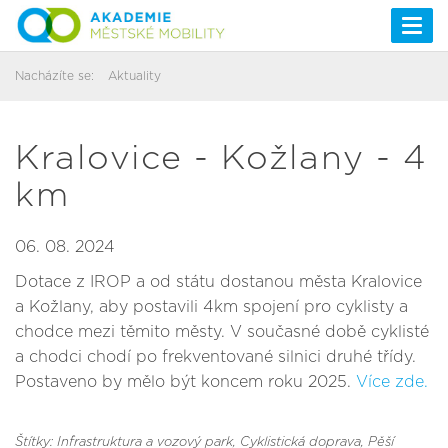
Togg
navi
Nacházíte se:
Aktuality
Kralovice - Kožlany - 4
km
06. 08. 2024
Dotace z IROP a od státu dostanou města Kralovice
a Kožlany, aby postavili 4km spojení pro cyklisty a
chodce mezi těmito městy. V současné době cyklisté
a chodci chodí po frekventované silnici druhé třídy.
Postaveno by mělo být koncem roku 2025.
Více zde.
Štítky: Infrastruktura a vozový park
, Cyklistická doprava
, Pěší