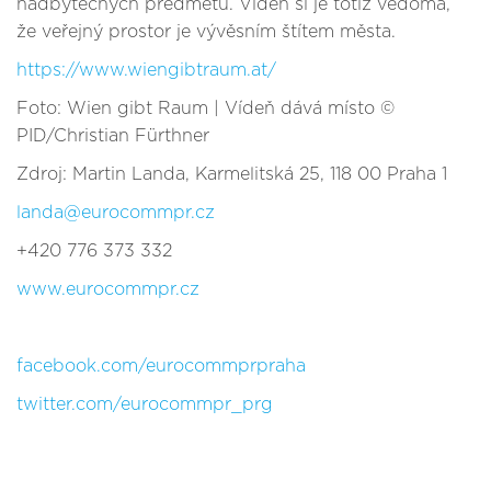
nadbytečných předmětů. Vídeň si je totiž vědoma,
že veřejný prostor je vývěsním štítem města.
https://www.wiengibtraum.at/
Foto: Wien gibt Raum | Vídeň dává místo ©
PID/Christian Fürthner
Zdroj: Martin Landa, Karmelitská 25, 118 00 Praha 1
landa@eurocommpr.cz
+420 776 373 332
www.eurocommpr.cz
facebook.com/eurocommprpraha
twitter.com/eurocommpr_prg