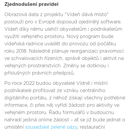
Zjednodušení pravidel
Obrazová data z projektu "Vídeň dává místo"
poslouží pro v Evropě doposud ojedinělý software.
Vídeň díky němu ulehčí obyvatelům i podnikatelům
využití veřejného prostoru. Nový program bude
vídeňská radnice uvádět do provozu od počátku
roku 2018. Následně plánuje reorganizaci pravomocí
ve schvalovacích řízeních, správě objektů i aktivit na
veřejných prostranstvích. Změny se dotknou i
příslušných právních předpisů.
Po roce 2022 budou obyvatelé Vídně i místní
podnikatelé profitovat ze vzniku centrálního
digitálního portálu, z něhož získají všechny potřebné
informace, či přes něj vyřídí žádosti pro aktivity ve
veřejném prostoru. Řadu formulářů v budoucnu
nahradí jediná online žádost – ať se již bude jednat o
umístění
sousedské zelené oázy
, restaurační