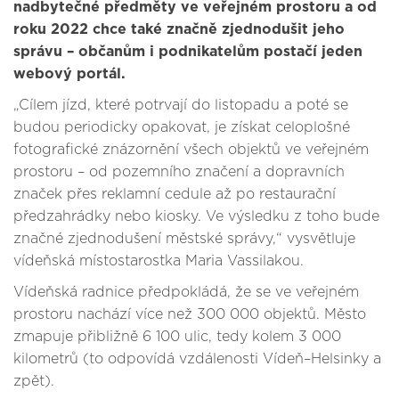
nadbytečné předměty ve veřejném prostoru a od
roku 2022 chce také značně zjednodušit jeho
správu – občanům i podnikatelům postačí jeden
webový portál.
„Cílem jízd, které potrvají do listopadu a poté se
budou periodicky opakovat, je získat celoplošné
fotografické znázornění všech objektů ve veřejném
prostoru – od pozemního značení a dopravních
značek přes reklamní cedule až po restaurační
předzahrádky nebo kiosky. Ve výsledku z toho bude
značné zjednodušení městské správy,“ vysvětluje
vídeňská místostarostka Maria Vassilakou.
Vídeňská radnice předpokládá, že se ve veřejném
prostoru nachází více než 300 000 objektů. Město
zmapuje přibližně 6 100 ulic, tedy kolem 3 000
kilometrů (to odpovídá vzdálenosti Vídeň–Helsinky a
zpět).