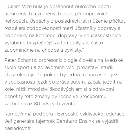
„Cílem Vize nula je dosáhnout nulového počtu
usmrcených a zraněných osob při dopravních
nehodách. Úspěchy z posledních let můžeme přičítat
rozdělení zodpovědnosti mezi účastníky dopravy a
odborníky na koncepci dopravy. V současnosti sice
vyrábíme bezpečnější automobily, ale často
zapomínáme na chodce a cyklisty.“
Peter Schantz, profesor biologie člověka na švédské
škole sportu a zdravotních věd, představil studii,
která ukazuje, že pokud by jedna třetina osob, jež
v současnosti jezdí do práce autem, začala jezdit na
kole, nižší množství škodlivých emisí a zdravotní
benefity této změny by ročně ve Stockholmu
zachránili až 80 lidských životů.
Kampaň má podporu i Evropské cyklistické federace.
Její generální tajemník Bernhard Ensink se vyjádřil
následovně: