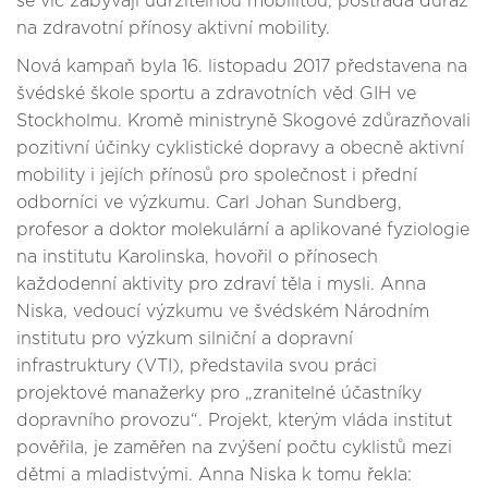
se víc zabývají udržitelnou mobilitou, postrádá důraz
na zdravotní přínosy aktivní mobility.
Nová kampaň byla 16. listopadu 2017 představena na
švédské škole sportu a zdravotních věd GIH ve
Stockholmu. Kromě ministryně Skogové zdůrazňovali
pozitivní účinky cyklistické dopravy a obecně aktivní
mobility i jejích přínosů pro společnost i přední
odborníci ve výzkumu. Carl Johan Sundberg,
profesor a doktor molekulární a aplikované fyziologie
na institutu Karolinska, hovořil o přínosech
každodenní aktivity pro zdraví těla i mysli. Anna
Niska, vedoucí výzkumu ve švédském Národním
institutu pro výzkum silniční a dopravní
infrastruktury (VTI), představila svou práci
projektové manažerky pro „zranitelné účastníky
dopravního provozu“. Projekt, kterým vláda institut
pověřila, je zaměřen na zvýšení počtu cyklistů mezi
dětmi a mladistvými. Anna Niska k tomu řekla: