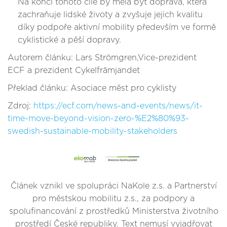
Na konci tohoto cíle by měla být doprava, která
zachraňuje lidské životy a zvyšuje jejich kvalitu
díky podpoře aktivní mobility především ve formě
cyklistické a pěší dopravy.
Autorem článku: Lars Strömgren,Vice-prezident
ECF a prezident Cykelfrämjandet
Překlad článku: Asociace měst pro cyklisty
Zdroj:
https://ecf.com/news-and-events/news/it-
time-move-beyond-vision-zero-%E2%80%93-
swedish-sustainable-mobility-stakeholders
Článek vznikl ve spolupráci NaKole z.s. a Partnerství
pro městskou mobilitu z.s., za podpory a
spolufinancování z prostředků Ministerstva životního
prostředí České republiky. Text nemusí vyjadřovat