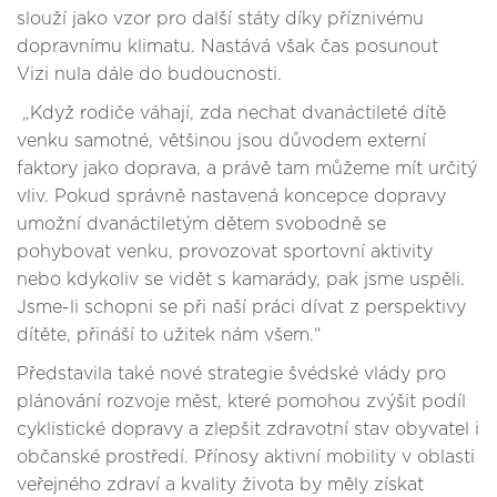
slouží jako vzor pro další státy díky příznivému
dopravnímu klimatu. Nastává však čas posunout
Vizi nula dále do budoucnosti.
„Když rodiče váhají, zda nechat dvanáctileté dítě
venku samotné, většinou jsou důvodem externí
faktory jako doprava, a právě tam můžeme mít určitý
vliv. Pokud správně nastavená koncepce dopravy
umožní dvanáctiletým dětem svobodně se
pohybovat venku, provozovat sportovní aktivity
nebo kdykoliv se vidět s kamarády, pak jsme uspěli.
Jsme-li schopni se při naší práci dívat z perspektivy
dítěte, přináší to užitek nám všem.“
Představila také nové strategie švédské vlády pro
plánování rozvoje měst, které pomohou zvýšit podíl
cyklistické dopravy a zlepšit zdravotní stav obyvatel i
občanské prostředí. Přínosy aktivní mobility v oblasti
veřejného zdraví a kvality života by měly získat