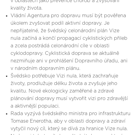
v oblastech jako prevence chorob a zvyšování
kvality života.
Vládní Agentura pro dopravu musí být pověřena
úkolem zvyšovat podíl aktivní dopravy. Je
nepřijatelné, že švédský celonárodní plán Vize
nula začíná a končí propagací cyklistických přileb
a zcela postrádá celonárodní cíle v oblasti
cyklodopravy. Cyklistická doprava se aktuálně
nezmiňuje ani v prohlášení Dopravního úřadu, ani
v národním dopravním plánu.
Švédsko potřebuje Vizi nula, která zachraňuje
životy, prodlužuje délku života a zvyšuje jeho
kvalitu. Nové ekologicky zaměřené a zdravé
plánování dopravy musí vytvořit vizi pro zdravější
a aktivnější populaci.
Rada vyzývá švédského ministra pro infrastrukturu
Tomase Enerotha, aby v oblasti dopravy a zdraví
vytyčil nový cíl, který se dívá za hranice Vize nula.