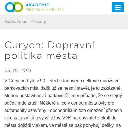
Togg
navi
Nacházíte se:
Aktuality
Curych: Dopravní
politika města
09. 02. 2018
V Curychu bylo v 90. letech stanoveno celkové množství
parkovacích míst, další už se nesmí stavět, je to zakázané.
Mohou postavit nová parkoviště jen v případě, že se stejný
počet jinde zruší. Některé ulice v centru města byly pro
automobily uzavřeny - obchodníkům toto omezení přineslo
více zákazníků a vyšší tržby. Většina obyvatel z okolí do
města dojíždí vlakem, ve městě se pak pohybují pešky, na