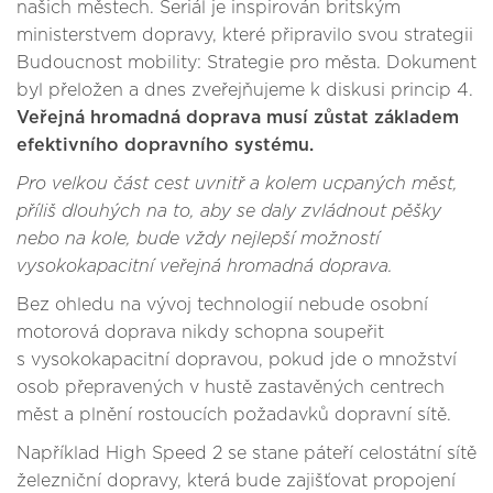
našich městech. Seriál je inspirován britským
ministerstvem dopravy, které připravilo svou strategii
Budoucnost mobility: Strategie pro města. Dokument
byl přeložen a dnes zveřejňujeme k diskusi princip 4.
Veřejná hromadná doprava musí zůstat základem
efektivního dopravního systému.
Pro velkou část cest uvnitř a kolem ucpaných měst,
příliš dlouhých na to, aby se daly zvládnout pěšky
nebo na kole, bude vždy nejlepší možností
vysokokapacitní veřejná hromadná doprava.
Bez ohledu na vývoj technologií nebude osobní
motorová doprava nikdy schopna soupeřit
s vysokokapacitní dopravou, pokud jde o množství
osob přepravených v hustě zastavěných centrech
měst a plnění rostoucích požadavků dopravní sítě.
Například High Speed 2 se stane páteří celostátní sítě
železniční dopravy, která bude zajišťovat propojení