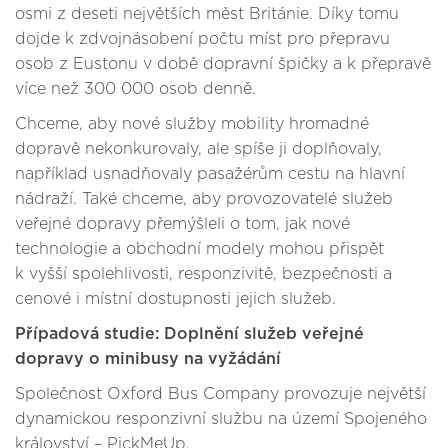
osmi z deseti největších měst Británie. Díky tomu
dojde k zdvojnásobení počtu míst pro přepravu
osob z Eustonu v době dopravní špičky a k přepravě
více než 300 000 osob denně.
Chceme, aby nové služby mobility hromadné
dopravě nekonkurovaly, ale spíše ji doplňovaly,
například usnadňovaly pasažérům cestu na hlavní
nádraží. Také chceme, aby provozovatelé služeb
veřejné dopravy přemýšleli o tom, jak nové
technologie a obchodní modely mohou přispět
k vyšší spolehlivosti, responzivitě, bezpečnosti a
cenové i místní dostupnosti jejich služeb.
Případová studie: Doplnění služeb veřejné
dopravy o minibusy na vyžádání
Společnost Oxford Bus Company provozuje největší
dynamickou responzivní službu na území Spojeného
království – PickMeUp.