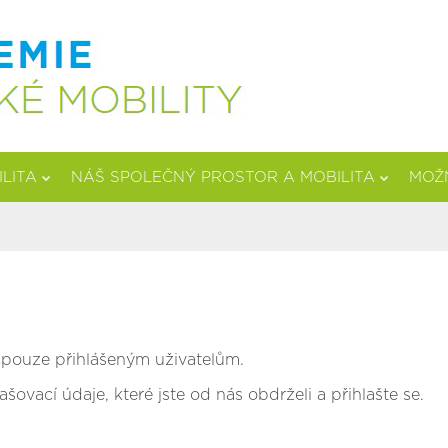
ILITA
NÁŠ SPOLEČNÝ PROSTOR A MOBILITA
MOŽN
ci pouze přihlášeným uživatelům.
ašovací údaje, které jste od nás obdrželi a přihlašte se.