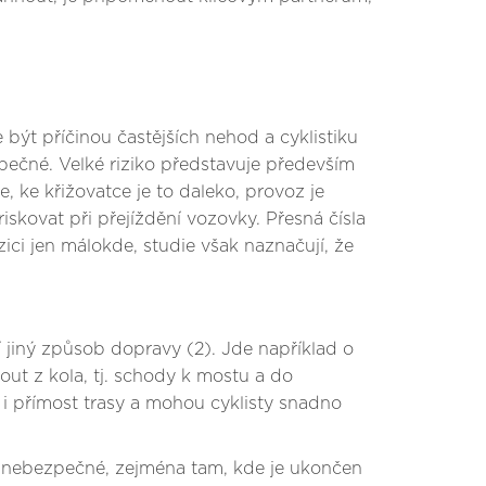
 být příčinou častějších nehod a cyklistiku
ečné. Velké riziko představuje především
, ke křižovatce je to daleko, provoz je
riskovat při přejíždění vozovky. Přesná čísla
ici jen málokde, studie však naznačují, že
í jiný způsob dopravy (2). Jde například o
out z kola, tj. schody k mostu a do
 i přímost trasy a mohou cyklisty snadno
ýt nebezpečné, zejména tam, kde je ukončen