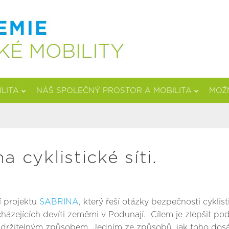
ILITA
NÁŠ SPOLEČNÝ PROSTOR A MOBILITA
MOŽN
 cyklistické síti.
í projektu
SABRINA
, který řeší otázky bezpečnosti cyklist
cházejících devíti zeměmi v Podunají. Cílem je zlepšit p
a udržitelným způsobem. Jedním ze způsobů, jak toho dos