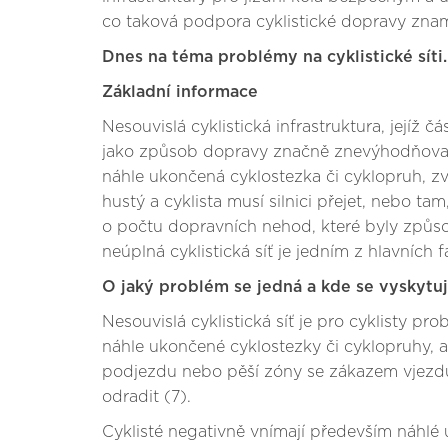
co taková podpora cyklistické dopravy zna
Dnes na téma problémy na cyklistické síti.
Základní informace
Nesouvislá cyklistická infrastruktura, jejíž
jako způsob dopravy značně znevýhodňovat.
náhle ukončená cyklostezka či cyklopruh, zvl
hustý a cyklista musí silnici přejet, nebo ta
o počtu dopravních nehod, které byly způsob
neúplná cyklistická síť je jedním z hlavních 
O jaký problém se jedná a kde se vyskytu
Nesouvislá cyklistická síť je pro cyklisty 
náhle ukončené cyklostezky či cyklopruhy, a
podjezdu nebo pěší zóny se zákazem vjezdu c
odradit (7).
Cyklisté negativně vnímají především náhlé 