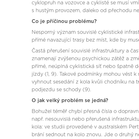
cyklopruh na vozovce a cyklisté se musí vm
s hustým provozem, daleko od přechodu nebo 
Co je příčinou problému?
Nesporný význam souvislé cyklistické infrastr
přímé navazující trasy bez míst, kde by museli
Častá přerušení souvislé infrastruktury a ča
znamenají zvýšenou psychickou zátěž a změn
přímé, neúplná cyklistická síť nebo špatně d
jízdy (1, 9). Takové podmínky mohou vést k
vyhnout sesedání z kola kvůli chodníku na t
podjezdu se schody (9).
O jak velký problém se jedná?
Bohužel téměř chybí přesná čísla o dopravn
např. nesouvislá nebo přerušená infrastruktu
kola: ve studii provedené v australském Per
brání sednout na kolo znovu. Jde o druhý nej