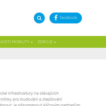
facebook
Hledat
OSTI MOBILITY
ZDROJE
ické infrastruktury na stávajících
odmínky pro budování a zlepšování
áhnout, je připomenout klíčovým partnerům,