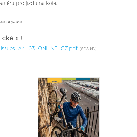
ariéru pro jízdu na kole.
ická doprava
cké síti
k_Issues_A4_03_ONLINE_CZ.pdf
(808 kB)