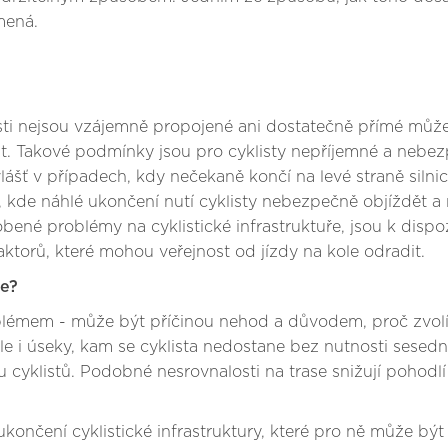
mená.
 části nejsou vzájemně propojené ani dostatečně přímé může
 Takové podmínky jsou pro cyklisty nepříjemné a nebezp
ášť v případech, kdy nečekaně končí na levé straně silnice
m, kde náhlé ukončení nutí cyklisty nebezpečně objíždět a 
ené problémy na cyklistické infrastruktuře, jsou k dispoz
faktorů, které mohou veřejnost od jízdy na kole odradit.
je?
problémem - může být příčinou nehod a důvodem, proč zvol
le i úseky, kam se cyklista nedostane bez nutnosti sesedn
yklistů. Podobné nesrovnalosti na trase snižují pohodlí
ukončení cyklistické infrastruktury, které pro ně může b