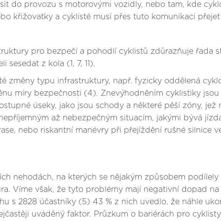
ísit do provozu s motorovými vozidly, nebo tam, kde cykl
křižovatky a cyklisté musí přes tuto komunikaci přejet (2
uktury pro bezpečí a pohodlí cyklistů zdůrazňuje řada studií
 sesedat z kola (1, 7, 11).
sté změny typu infrastruktury, např. fyzicky oddělená cyk
u míry bezpečnosti (4). Znevýhodněním cyklistiky jsou i
ostupné úseky, jako jsou schody a některé pěší zóny, jež 
 nepříjemným až nebezpečným situacím, jakými bývá jízda
rase, nebo riskantní manévry při přejíždění rušné silnic
ích nehodách, na kterých se nějakým způsobem podílely pr
ra. Víme však, že tyto problémy mají negativní dopad na p
thu s 2828 účastníky (5) 43 % z nich uvedlo, že náhle uko
častěji uváděný faktor. Průzkum o bariérách pro cyklisty 