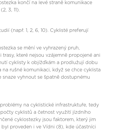
ostezka končí na levé straně komunikace
, 3, 11).
 (např. 1, 2, 6, 10). Cyklisté preferují
lostezka se mění ve vyhrazený pruh,
 trasy, které nejsou vzájemně propojené ani
nutí cyklisty k objížďkám a prodlužují dobu
 na rušné komunikaci, když se chce cyklista
e ve snaze vyhnout se špatně dostupnému
oblémy na cyklistické infrastruktuře, tedy
očty cyklistů a četnost využití jízdního
nčené cyklostezky jsou faktorem, který jim
byl proveden i ve Vídni (8), kde účastníci