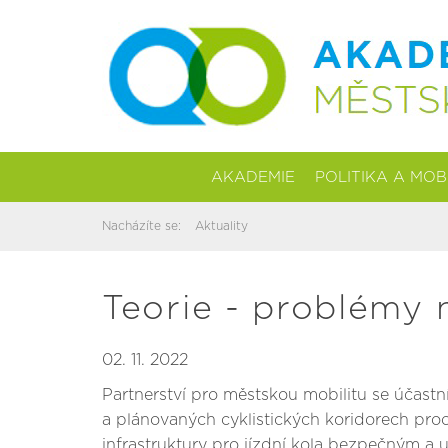
AKADEMIE
POLITIKA A MOB
Nacházíte se:
Aktuality
Teorie - problémy na
02. 11. 2022
Partnerství pro městskou mobilitu se účastn
a plánovaných cyklistických koridorech pro
infrastruktury pro jízdní kola bezpečným 