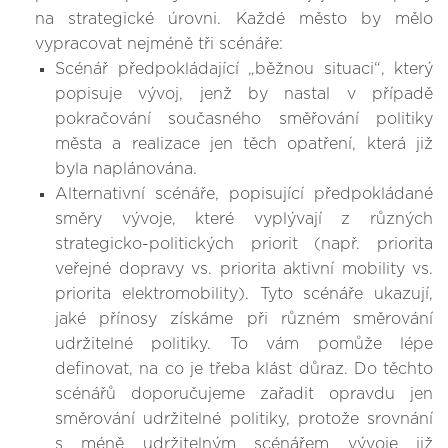
na strategické úrovni. Každé město by mělo
vypracovat nejméně tři scénáře:
Scénář předpokládající „běžnou situaci“, který
popisuje vývoj, jenž by nastal v případě
pokračování současného směřování politiky
města a realizace jen těch opatření, která již
byla naplánována.
Alternativní scénáře, popisující předpokládané
směry vývoje, které vyplývají z různých
strategicko-politických priorit (např. priorita
veřejné dopravy vs. priorita aktivní mobility vs.
priorita elektromobility). Tyto scénáře ukazují,
jaké přínosy získáme při různém směrování
udržitelné politiky. To vám pomůže lépe
definovat, na co je třeba klást důraz. Do těchto
scénářů doporučujeme zařadit opravdu jen
směrování udržitelné politiky, protože srovnání
s méně udržitelným scénářem vývoje již