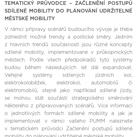
TEMATICKÝ PRŮVODCE – ZAČLENĚNÍ POSTUPŮ
SDÍLENÉ MOBILITY DO PLÁNOVÁNÍ UDRŽITELNÉ
MĚSTSKÉ MOBILITY
V rámci přípravy scénářů budoucího vývoje je třeba
zohlednit možné trendy a politické směry. Jedním
z hlavních trendů současnosti jsou různé koncepty
sdílené mobility, implementované v průkopnických
městech. Podle všech předpokladů tyto systémy
budou během následujících let dál expandovat.
Veřejné systémy sdílených jízdních kol,
elektrokoloběžek, elektrokol, automobilů či
elektromobilů, stejně jako například sdílené jízdy,
se mohou stát součástí strategického směrování
některého z připravovaných scénářů. Více informací
o jednotlivých formách sdílené mobility a jak je
implementovat v rámci vašeho PUMM naleznete
v tematickém průvodci Začlenění postupů sdílené
mobility do plánování udržitelné městské mobility.