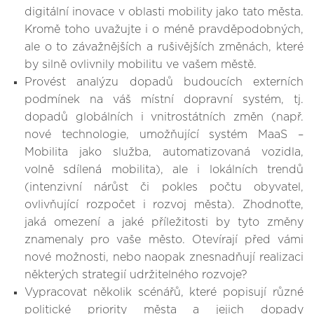
digitální inovace v oblasti mobility jako tato města.
Kromě toho uvažujte i o méně pravděpodobných,
ale o to závažnějších a rušivějších změnách, které
by silně ovlivnily mobilitu ve vašem městě.
Provést analýzu dopadů budoucích externích
podmínek na váš místní dopravní systém, tj.
dopadů globálních i vnitrostátních změn (např.
nové technologie, umožňující systém MaaS –
Mobilita jako služba, automatizovaná vozidla,
volně sdílená mobilita), ale i lokálních trendů
(intenzivní nárůst či pokles počtu obyvatel,
ovlivňující rozpočet i rozvoj města). Zhodnoťte,
jaká omezení a jaké příležitosti by tyto změny
znamenaly pro vaše město. Otevírají před vámi
nové možnosti, nebo naopak znesnadňují realizaci
některých strategií udržitelného rozvoje?
Vypracovat několik scénářů, které popisují různé
politické priority města a jejich dopady