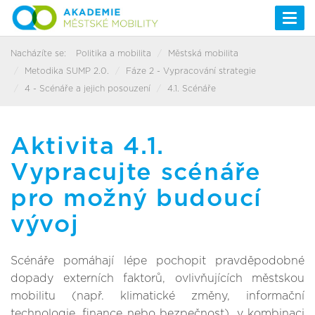
Togg
navi
Nacházíte se:
Politika a mobilita
Městská mobilita
Metodika SUMP 2.0.
Fáze 2 - Vypracování strategie
4 - Scénáře a jejich posouzení
4.1. Scénáře
Aktivita 4.1.
Vypracujte scénáře
pro možný budoucí
vývoj
Scénáře pomáhají lépe pochopit pravděpodobné
dopady externích faktorů, ovlivňujících městskou
mobilitu (např. klimatické změny, informační
technologie, finance nebo bezpečnost), v kombinaci