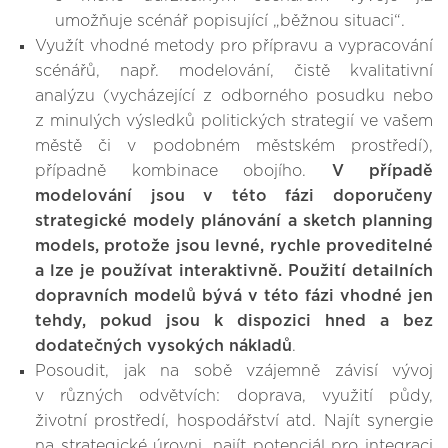
umožňuje scénář popisující „běžnou situaci“.
Využít vhodné metody pro přípravu a vypracování
scénářů, např. modelování, čistě kvalitativní
analýzu (vycházející z odborného posudku nebo
z minulých výsledků politických strategií ve vašem
městě či v podobném městském prostředí),
případně kombinace obojího.
V případě
modelování jsou v této fázi doporučeny
strategické modely plánování a sketch planning
models, protože jsou levné, rychle proveditelné
a lze je používat interaktivně. Použití detailních
dopravních modelů bývá v této fázi vhodné jen
tehdy, pokud jsou k dispozici hned a bez
dodatečných vysokých nákladů
.
Posoudit, jak na sobě vzájemně závisí vývoj
v různých odvětvích: doprava, využití půdy,
životní prostředí, hospodářství atd. Najít synergie
na strategické úrovni, najít potenciál pro integraci