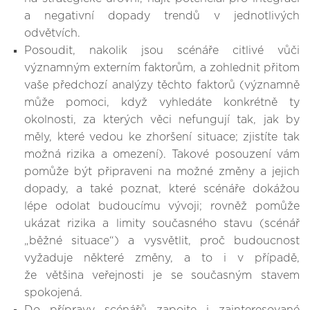
a negativní dopady trendů v jednotlivých
odvětvích.
Posoudit, nakolik jsou scénáře citlivé vůči
významným externím faktorům, a zohlednit přitom
vaše předchozí analýzy těchto faktorů (významně
může pomoci, když vyhledáte konkrétně ty
okolnosti, za kterých věci nefungují tak, jak by
měly, které vedou ke zhoršení situace; zjistíte tak
možná rizika a omezení). Takové posouzení vám
pomůže být připraveni na možné změny a jejich
dopady, a také poznat, které scénáře dokážou
lépe odolat budoucímu vývoji; rovněž pomůže
ukázat rizika a limity současného stavu (scénář
„běžné situace“) a vysvětlit, proč budoucnost
vyžaduje některé změny, a to i v případě,
že většina veřejnosti je se současným stavem
spokojená.