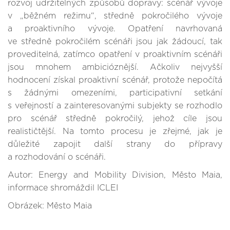
rozvoj udržitelných způsobů dopravy: scénář vývoje
v „běžném režimu“, středně pokročilého vývoje
a proaktivního vývoje. Opatření navrhovaná
ve středně pokročilém scénáři jsou jak žádoucí, tak
proveditelná, zatímco opatření v proaktivním scénáři
jsou mnohem ambicióznější. Ačkoliv nejvyšší
hodnocení získal proaktivní scénář, protože nepočítá
s žádnými omezeními, participativní setkání
s veřejností a zainteresovanými subjekty se rozhodlo
pro scénář středně pokročilý, jehož cíle jsou
realističtější. Na tomto procesu je zřejmé, jak je
důležité zapojit další strany do přípravy
a rozhodování o scénáři.
Autor: Energy and Mobility Division, Město Maia,
informace shromáždil ICLEI
Obrázek: Město Maia