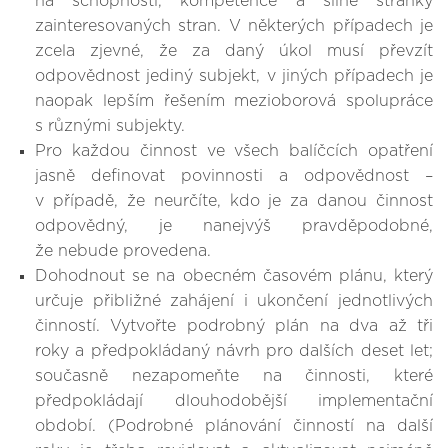
na schopnosti, kompetence a silné stránky
zainteresovaných stran. V některých případech je
zcela zjevné, že za daný úkol musí převzít
odpovědnost jediný subjekt, v jiných případech je
naopak lepším řešením mezioborová spolupráce
s různými subjekty.
Pro každou činnost ve všech balíčcích opatření
jasně definovat povinnosti a odpovědnost –
v případě, že neurčíte, kdo je za danou činnost
odpovědný, je nanejvýš pravděpodobné,
že nebude provedena.
Dohodnout se na obecném časovém plánu, který
určuje přibližné zahájení i ukončení jednotlivých
činností. Vytvořte podrobný plán na dva až tři
roky a předpokládaný návrh pro dalších deset let;
současně nezapomeňte na činnosti, které
předpokládají dlouhodobější implementační
období. (Podrobné plánování činností na další