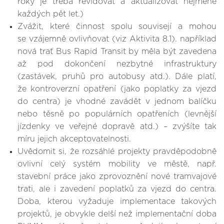
roky je třeba revidovat a aktualizovat nejméně
každých pět let.)
Zvážit, které činnost spolu souvisejí a mohou
se vzájemně ovlivňovat (viz Aktivita 8.1). například
nová trať Bus Rapid Transit by měla být zavedena
až pod dokončení nezbytné infrastruktury
(zastávek, pruhů pro autobusy atd.). Dále platí,
že kontroverzní opatření (jako poplatky za vjezd
do centra) je vhodné zavádět v jednom balíčku
nebo těsně po populárních opatřeních (levnější
jízdenky ve veřejné dopravě atd.) – zvýšíte tak
míru jejich akceptovatelnosti.
Uvědomit si, že rozsáhlé projekty pravděpodobně
ovlivní celý systém mobility ve městě, např.
stavební práce jako zprovoznění nové tramvajové
trati, ale i zavedení poplatků za vjezd do centra.
Doba, kterou vyžaduje implementace takových
projektů, je obvykle delší než implementační doba