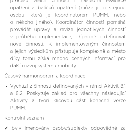
procesu všech činností i následné evaluace
opatření a balíčků opatření (může jít o stejnou
osobu, která je koordinátorem PUMM, nebo
o někoho jiného). Koordinátor činností pomáhá
provádět úpravy a revize jednotlivých činností
v průběhu implementace, případně i definovat
nové činnosti. K implementovaným činnostem
a jejich výsledkům přistupuje komplexně a město
díky tomu získá mnoho cenných informací pro
další rozvoj systému mobility.
Časový harmonogram a koordinace
Vychází z činností definovaných v rámci Aktivit 8.1
a 8.2. Poskytuje základ pro všechny následující
Aktivity a tvoří klíčovou část konečné verze
PUMM.
Kontrolní seznam
✔ byly jmenovány osoby/subjekty odpovědné za