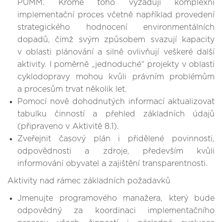
PUMM. Kromě toho vyžadují komplexní
implementační proces včetně například provedení
strategického hodnocení environmentálních
dopadů, čímž svým způsobem svazují kapacity
v oblasti plánování a silně ovlivňují veškeré další
aktivity. I poměrně „jednoduché“ projekty v oblasti
cyklodopravy mohou kvůli právním problémům
a procesům trvat několik let.
Pomocí nově dohodnutých informací aktualizovat
tabulku činností a přehled základních údajů
(připraveno v Aktivitě 8.1).
Zveřejnit časový plán i přidělené povinnosti,
odpovědnosti a zdroje, především kvůli
informování obyvatel a zajištění transparentnosti.
Aktivity nad rámec základních požadavků
Jmenujte programového manažera, který bude
odpovědný za koordinaci implementačního