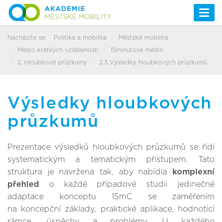
Togg
navi
Nacházíte se:
Politika a mobilita
Městská mobilita
Město krátkých vzdáleností
15minutové město
2. Hloubkové průzkumy
2.3 Výsledky hloubkových průzkumů
Výsledky hloubkových
průzkumů
Prezentace výsledků hloubkových průzkumů se řídí
systematickým a tematickým přístupem. Tato
struktura je navržena tak, aby nabídla
komplexní
přehled
o každé případové studii jedinečné
adaptace konceptu 15mC se zaměřením
na koncepční základy, praktické aplikace, hodnotící
rámce, úspěchy a problémy. U každého