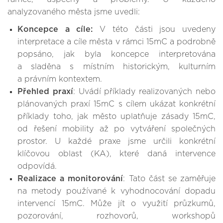
analyzovaného města jsme uvedli:
Koncepce a cíle:
V této části jsou uvedeny
interpretace a cíle města v rámci 15mC a podrobně
popsáno, jak byla koncepce interpretována
a sladěna s místním historickým, kulturním
a právním kontextem.
Přehled praxí
: Uvádí příklady realizovaných nebo
plánovaných praxí 15mC s cílem ukázat konkrétní
příklady toho, jak město uplatňuje zásady 15mC,
od řešení mobility až po vytváření společných
prostor. U každé praxe jsme určili konkrétní
klíčovou oblast (KA), které daná intervence
odpovídá.
Realizace a monitorování
: Tato část se zaměřuje
na metody používané k vyhodnocování dopadu
intervencí 15mC. Může jít o využití průzkumů,
pozorování, rozhovorů, workshopů