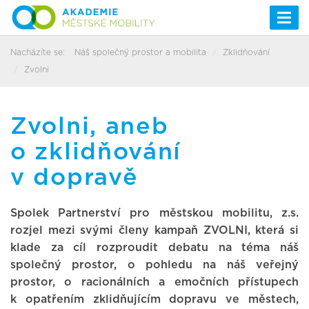
Togg
navi
Nacházíte se:
Náš společný prostor a mobilita
Zklidňování
Zvolni
Zvolni, aneb
o zklidňování
v dopravě
Spolek Partnerství pro městskou mobilitu, z.s.
rozjel mezi svými členy kampaň ZVOLNI, která si
klade za cíl rozproudit debatu na téma náš
společný prostor, o pohledu na náš veřejný
prostor, o racionálních a emočních přístupech
k opatřením zklidňujícím dopravu ve městech,