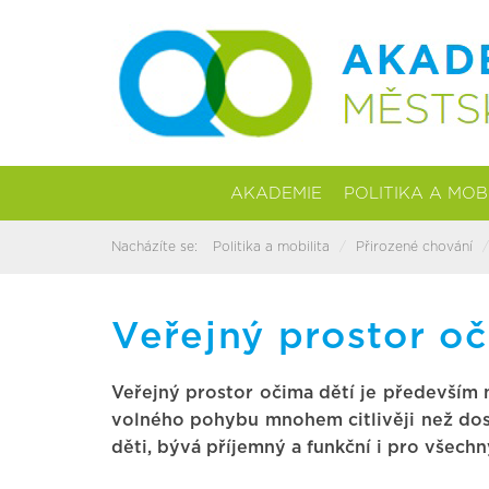
AKADEMIE
POLITIKA A MOB
Nacházíte se:
Politika a mobilita
Přirozené chování
Veřejný prostor oč
Veřejný prostor očima dětí je především 
volného pohybu mnohem citlivěji než dospě
děti, bývá příjemný a funkční i pro všechn