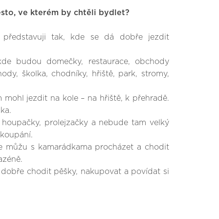
ěsto, ve kterém by chtěli bydlet?
představuji tak, kde se dá dobře jezdit
e budou domečky, restaurace, obchody
ody, školka, chodníky, hřiště, park, stromy,
ohl jezdit na kole – na hřiště, k přehradě.
ka.
oupačky, prolejzačky a nebude tam velký
 koupání.
e můžu s kamarádkama procházet a chodit
azéně.
dobře chodit pěšky, nakupovat a povídat si