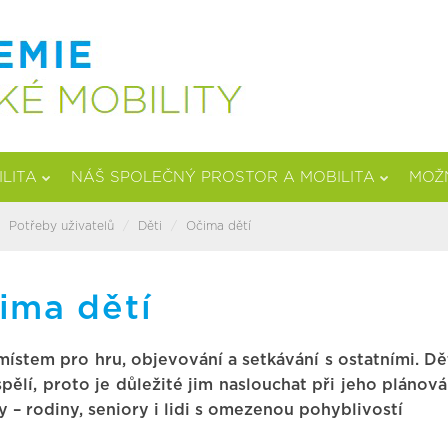
ILITA
NÁŠ SPOLEČNÝ PROSTOR A MOBILITA
MOŽN
Potřeby uživatelů
Děti
Očima dětí
ima dětí
místem pro hru, objevování a setkávání s ostatními. Dě
lí, proto je důležité jim naslouchat při jeho plánová
y – rodiny, seniory i lidi s omezenou pohyblivostí