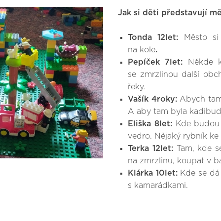
Jak si děti představují m
Tonda 12let:
Město si 
na kole
.
Pepíček 7let:
Někde kd
se zmrzlinou další obch
řeky.
Vašík 4roky:
Abych tam m
A aby tam byla kadibud
Eliška 8let:
Kde budou h
vedro. Nějaký rybník ke
Terka 12let:
Tam, kde s
na zmrzlinu, koupat v b
Klárka 10let:
Kde se dá 
s kamarádkami.